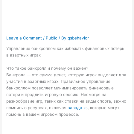
потерь в
азартных играх
Leave a Comment
/
Public
/ By
qsbehavior
Управление банкроллом как избежать финансовых потерь
в азартных играх
Что такое банкролл и почему он важен?
Банкролл — это сумма денег, которую игрок выделяет для
участия в азартных играх. Правильное управление
банкроллом позволяет минимизировать финансовые
потери и продлить игровую сессию. Несмотря на
разнообразие игр, таких как ставки на виды спорта, важно
помнить о ресурсах, включая
вавада кз
, которые могут
помочь в вашем игровом процессе.