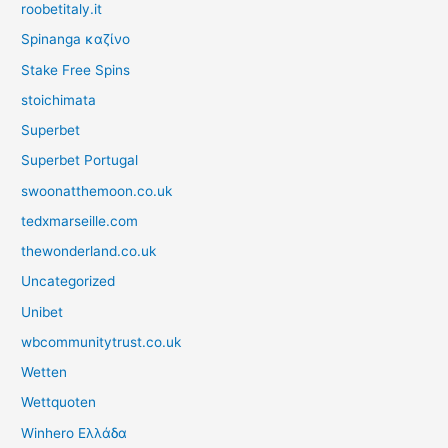
roobetitaly.it
Spinanga καζίνο
Stake Free Spins
stoichimata
Superbet
Superbet Portugal
swoonatthemoon.co.uk
tedxmarseille.com
thewonderland.co.uk
Uncategorized
Unibet
wbcommunitytrust.co.uk
Wetten
Wettquoten
Winhero Ελλάδα