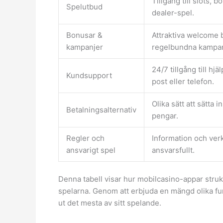
Tillgång till slots, 
Spelutbud
dealer-spel.
Bonusar &
Attraktiva welcome
kampanjer
regelbundna kampan
24/7 tillgång till hjäl
Kundsupport
post eller telefon.
Olika sätt att sätta i
Betalningsalternativ
pengar.
Regler och
Information och verk
ansvarigt spel
ansvarsfullt.
Denna tabell visar hur mobilcasino-appar strukt
spelarna. Genom att erbjuda en mängd olika fun
ut det mesta av sitt spelande.