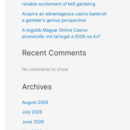
reliable excitement of kk8 gambling
Acquire an advantageous casino bankroll:
a gambler’s genius perspective
A legjobb Magyar Online Casino
promóciók: mit tartogat a 2026-os év?
Recent Comments
No comments to show.
Archives
August 2026
July 2026
June 2026