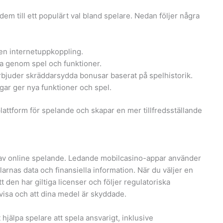
m till ett populärt val bland spelare. Nedan följer några
 en internetuppkoppling.
ra genom spel och funktioner.
bjuder skräddarsydda bonusar baserat på spelhistorik.
ar ger nya funktioner och spel.
plattform för spelande och skapar en mer tillfredsställande
 av online spelande. Ledande mobilcasino-appar använder
arnas data och finansiella information. När du väljer en
tt den har giltiga licenser och följer regulatoriska
tvisa och att dina medel är skyddade.
hjälpa spelare att spela ansvarigt, inklusive