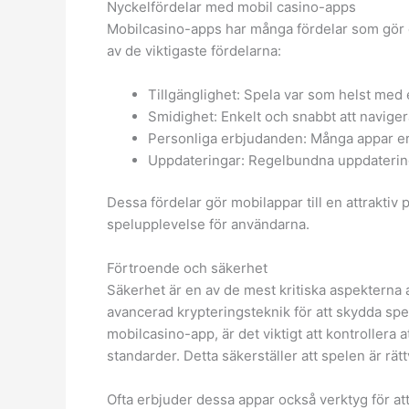
Nyckelfördelar med mobil casino-apps
Mobilcasino-apps har många fördelar som gör de
av de viktigaste fördelarna:
Tillgänglighet: Spela var som helst med
Smidighet: Enkelt och snabbt att navige
Personliga erbjudanden: Många appar er
Uppdateringar: Regelbundna uppdatering
Dessa fördelar gör mobilappar till en attraktiv 
spelupplevelse för användarna.
Förtroende och säkerhet
Säkerhet är en av de mest kritiska aspekterna
avancerad krypteringsteknik för att skydda spel
mobilcasino-app, är det viktigt att kontrollera a
standarder. Detta säkerställer att spelen är rät
Ofta erbjuder dessa appar också verktyg för att 