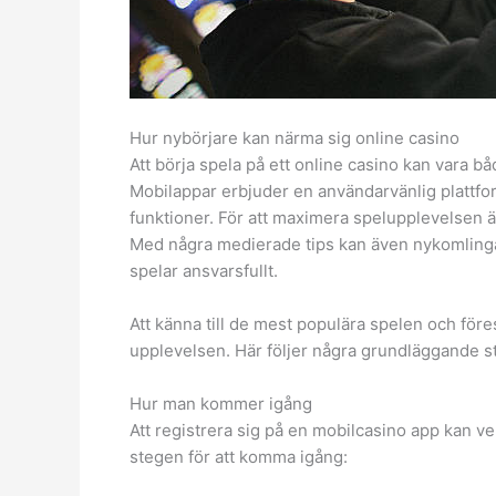
Hur nybörjare kan närma sig online casino
Att börja spela på ett online casino kan vara b
Mobilappar erbjuder en användarvänlig plattfor
funktioner. För att maximera spelupplevelsen ä
Med några medierade tips kan även nykomling
spelar ansvarsfullt.
Att känna till de mest populära spelen och föres
upplevelsen. Här följer några grundläggande s
Hur man kommer igång
Att registrera sig på en mobilcasino app kan v
stegen för att komma igång: