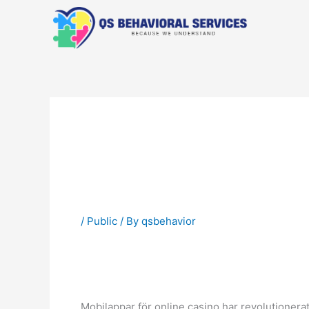
Skip
to
content
Upptäck de bäs
mobilappen för
/
Public
/ By
qsbehavior
Mobilappar för online casino har revolutionerat