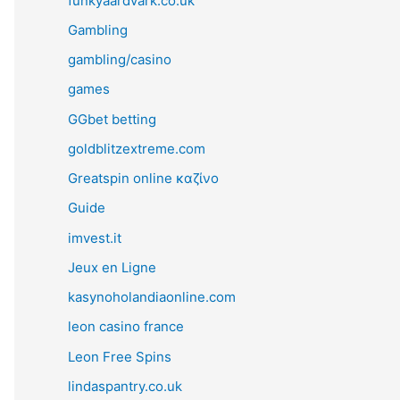
funkyaardvark.co.uk
Gambling
gambling/casino
games
GGbet betting
goldblitzextreme.com
Greatspin online καζίνο
Guide
imvest.it
Jeux en Ligne
kasynoholandiaonline.com
leon casino france
Leon Free Spins
lindaspantry.co.uk