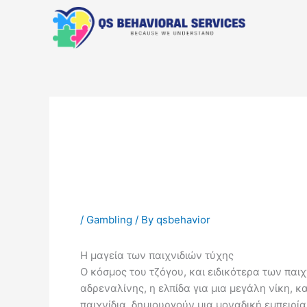
Skip
to
content
Unveil your ge
attitude: mast
/
Gambling
/ By
qsbehavior
Η μαγεία των παιχνιδιών τύχης
Ο κόσμος του τζόγου, και ειδικότερα των παιχ
αδρεναλίνης, η ελπίδα για μια μεγάλη νίκη, κ
παιχνίδια, δημιουργούν μια μοναδική εμπειρί