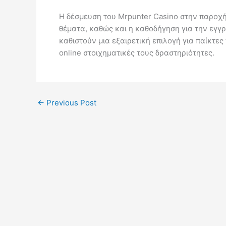
Η δέσμευση του Mrpunter Casino στην παροχ
θέματα, καθώς και η καθοδήγηση για την εγγ
καθιστούν μια εξαιρετική επιλογή για παίκτε
online στοιχηματικές τους δραστηριότητες.
←
Previous Post