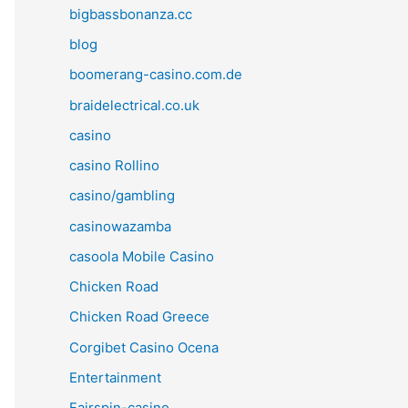
bigbassbonanza.cc
blog
boomerang-casino.com.de
braidelectrical.co.uk
casino
casino Rollino
casino/gambling
casinowazamba
casoola Mobile Casino
Chicken Road
Chicken Road Greece
Corgibet Casino Ocena
Entertainment
Fairspin-casino