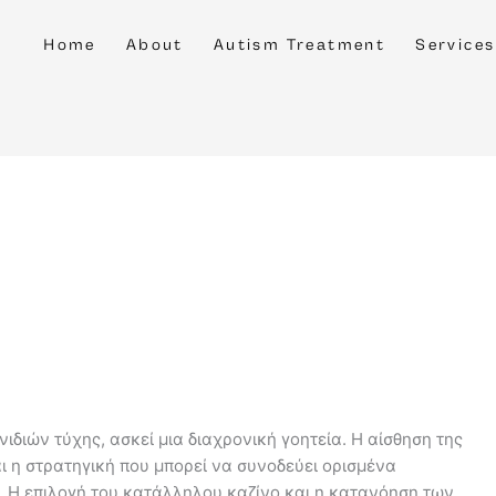
Home
About
Autism Treatment
Services
nuine casino
er the dice game
νιδιών τύχης, ασκεί μια διαχρονική γοητεία. Η αίσθηση της
αι η στρατηγική που μπορεί να συνοδεύει ορισμένα
α. Η επιλογή του κατάλληλου καζίνο και η κατανόηση των