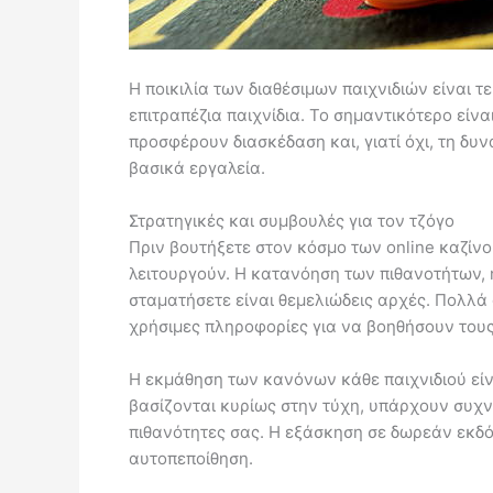
Η ποικιλία των διαθέσιμων παιχνιδιών είναι 
επιτραπέζια παιχνίδια. Το σημαντικότερο είνα
προσφέρουν διασκέδαση και, γιατί όχι, τη δυ
βασικά εργαλεία.
Στρατηγικές και συμβουλές για τον τζόγο
Πριν βουτήξετε στον κόσμο των online καζίνο,
λειτουργούν. Η κατανόηση των πιθανοτήτων, 
σταματήσετε είναι θεμελιώδεις αρχές. Πολλά 
χρήσιμες πληροφορίες για να βοηθήσουν τους
Η εκμάθηση των κανόνων κάθε παιχνιδιού είν
βασίζονται κυρίως στην τύχη, υπάρχουν συχν
πιθανότητες σας. Η εξάσκηση σε δωρεάν εκδό
αυτοπεποίθηση.