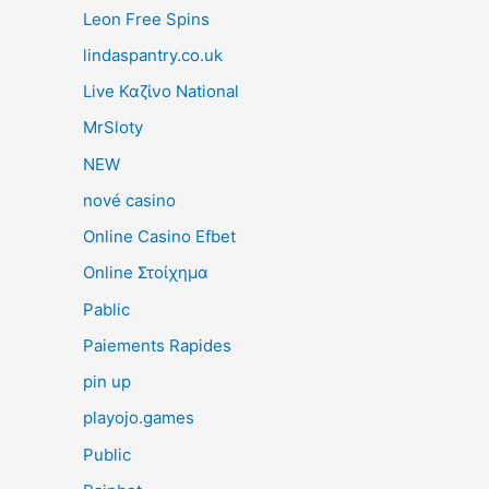
Leon Free Spins
lindaspantry.co.uk
Live Καζίνο National
MrSloty
NEW
nové casino
Online Casino Efbet
Online Στοίχημα
Pablic
Paiements Rapides
pin up
playojo.games
Public