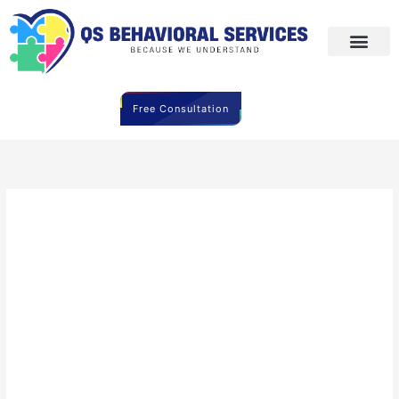
Skip
to
content
Free Consultation
Trygge betalinger
på Spin Fever
Casino: Slik sikrer
du raske uttak