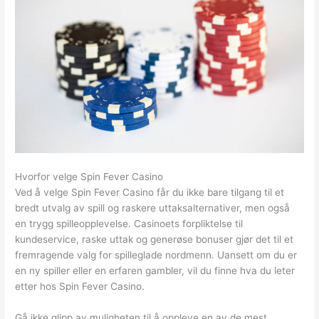
Hvorfor velge Spin Fever Casino
Ved å velge Spin Fever Casino får du ikke bare tilgang til et
bredt utvalg av spill og raskere uttaksalternativer, men også
en trygg spilleopplevelse. Casinoets forpliktelse til
kundeservice, raske uttak og generøse bonuser gjør det til et
fremragende valg for spilleglade nordmenn. Uansett om du er
en ny spiller eller en erfaren gambler, vil du finne hva du leter
etter hos Spin Fever Casino.
Gå ikke glipp av muligheten til å oppleve en av de mest