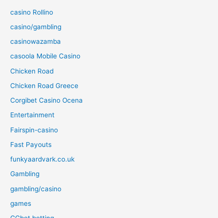
casino Rollino
casino/gambling
casinowazamba
casoola Mobile Casino
Chicken Road
Chicken Road Greece
Corgibet Casino Ocena
Entertainment
Fairspin-casino
Fast Payouts
funkyaardvark.co.uk
Gambling
gambling/casino
games