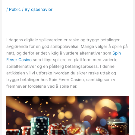
/
Public
/ By
qsbehavior
I dagens digitale spilleverden er raske og trygge betalinger
avgjørende for en god spillopplevelse. Mange velger å spille på
nett, og derfor er det viktig å vurdere alternativer som
Spin
Fever Casino
som tilbyr spillere en plattform med varierte
spillalternativer og en pålitelig betalingsprosess. I denne
artikkelen vil vi utforske hvordan du sikrer raske uttak og
trygge betalinger hos Spin Fever Casino, samtidig som vi
fremhever fordelene ved å spille her.