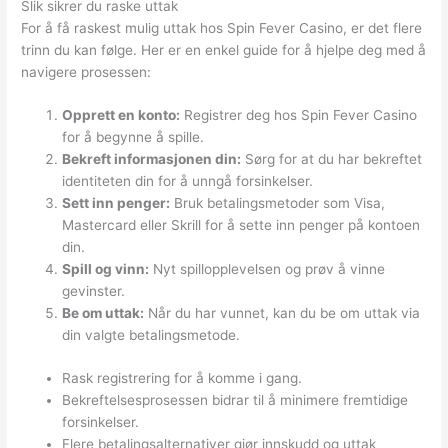
Slik sikrer du raske uttak
For å få raskest mulig uttak hos Spin Fever Casino, er det flere
trinn du kan følge. Her er en enkel guide for å hjelpe deg med å
navigere prosessen:
Opprett en konto:
Registrer deg hos Spin Fever Casino
for å begynne å spille.
Bekreft informasjonen din:
Sørg for at du har bekreftet
identiteten din for å unngå forsinkelser.
Sett inn penger:
Bruk betalingsmetoder som Visa,
Mastercard eller Skrill for å sette inn penger på kontoen
din.
Spill og vinn:
Nyt spillopplevelsen og prøv å vinne
gevinster.
Be om uttak:
Når du har vunnet, kan du be om uttak via
din valgte betalingsmetode.
Rask registrering for å komme i gang.
Bekreftelsesprosessen bidrar til å minimere fremtidige
forsinkelser.
Flere betalingsalternativer gjør innskudd og uttak