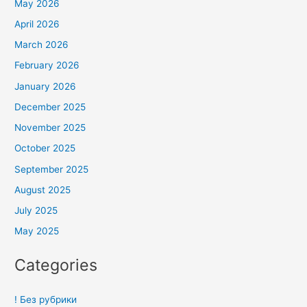
May 2026
April 2026
March 2026
February 2026
January 2026
December 2025
November 2025
October 2025
September 2025
August 2025
July 2025
May 2025
Categories
! Без рубрики