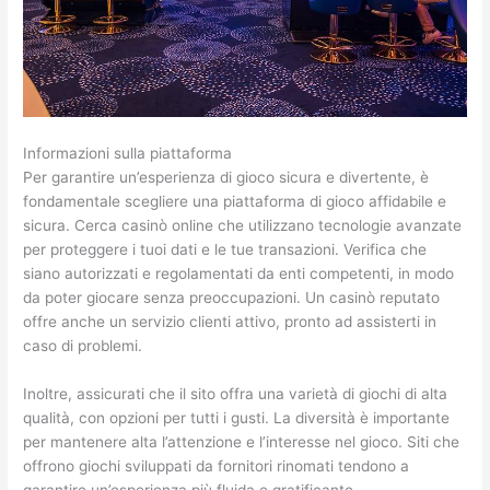
Informazioni sulla piattaforma
Per garantire un’esperienza di gioco sicura e divertente, è
fondamentale scegliere una piattaforma di gioco affidabile e
sicura. Cerca casinò online che utilizzano tecnologie avanzate
per proteggere i tuoi dati e le tue transazioni. Verifica che
siano autorizzati e regolamentati da enti competenti, in modo
da poter giocare senza preoccupazioni. Un casinò reputato
offre anche un servizio clienti attivo, pronto ad assisterti in
caso di problemi.
Inoltre, assicurati che il sito offra una varietà di giochi di alta
qualità, con opzioni per tutti i gusti. La diversità è importante
per mantenere alta l’attenzione e l’interesse nel gioco. Siti che
offrono giochi sviluppati da fornitori rinomati tendono a
garantire un’esperienza più fluida e gratificante.