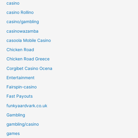
casino
casino Rollino
casino/gambling
casinowazamba
casoola Mobile Casino
Chicken Road
Chicken Road Greece
Corgibet Casino Ocena
Entertainment
Fairspin-casino
Fast Payouts
funkyaardvark.co.uk
Gambling
gambling/casino
games