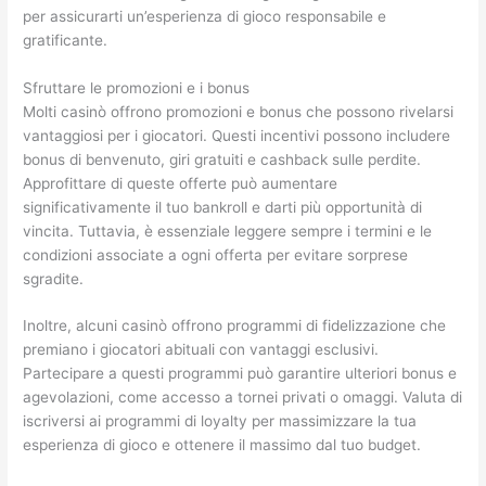
per assicurarti un’esperienza di gioco responsabile e
gratificante.
Sfruttare le promozioni e i bonus
Molti casinò offrono promozioni e bonus che possono rivelarsi
vantaggiosi per i giocatori. Questi incentivi possono includere
bonus di benvenuto, giri gratuiti e cashback sulle perdite.
Approfittare di queste offerte può aumentare
significativamente il tuo bankroll e darti più opportunità di
vincita. Tuttavia, è essenziale leggere sempre i termini e le
condizioni associate a ogni offerta per evitare sorprese
sgradite.
Inoltre, alcuni casinò offrono programmi di fidelizzazione che
premiano i giocatori abituali con vantaggi esclusivi.
Partecipare a questi programmi può garantire ulteriori bonus e
agevolazioni, come accesso a tornei privati o omaggi. Valuta di
iscriversi ai programmi di loyalty per massimizzare la tua
esperienza di gioco e ottenere il massimo dal tuo budget.