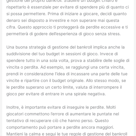
gestione del proprio bankroll. Stabilire un budget chiaro e
rispettarlo è essenziale per evitare di spendere più di quanto ci
si possa permettere. Prima di iniziare a giocare, decidi quanto
denaro sei disposto a investire e non superare mai questa
cifra. Questo approccio ti proteggerà da perdite eccessive e ti
permetterà di godere dell’esperienza di gioco senza stress.
Una buona strategia di gestione del bankroll implica anche la
suddivisione del tuo budget in sessioni di gioco. Invece di
spendere tutto in una sola volta, prova a stabilire delle soglie di
vincita o perdita. Ad esempio, se raggiungi una certa vincita,
prendi in considerazione l’idea di incassare una parte delle tue
vincite e ripartire con il budget originale. Allo stesso modo, se
le perdite superano un certo limite, valuta di interrompere il
gioco per evitare di entrare in una spirale negativa.
Inoltre, è importante evitare di inseguire le perdite. Molti
giocatori commettono l’errore di aumentare le puntate nel
tentativo di recuperare ciò che hanno perso. Questo
comportamento può portare a perdite ancora maggiori.
Mantieni la calma e segui le tue regole di gestione del bankroll