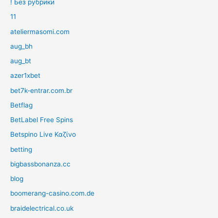
! Без рубрики
11
ateliermasomi.com
aug_bh
aug_bt
azer1xbet
bet7k-entrar.com.br
Betflag
BetLabel Free Spins
Betspino Live Καζίνο
betting
bigbassbonanza.cc
blog
boomerang-casino.com.de
braidelectrical.co.uk