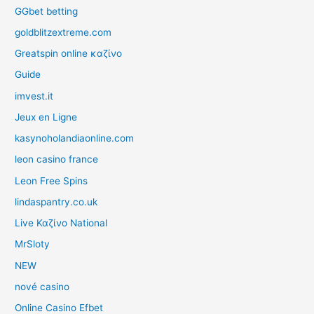
GGbet betting
goldblitzextreme.com
Greatspin online καζίνο
Guide
imvest.it
Jeux en Ligne
kasynoholandiaonline.com
leon casino france
Leon Free Spins
lindaspantry.co.uk
Live Καζίνο National
MrSloty
NEW
nové casino
Online Casino Efbet