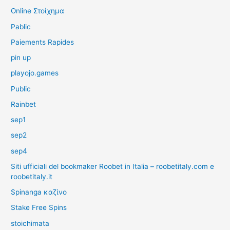
Online Στοίχημα
Pablic
Paiements Rapides
pin up
playojo.games
Public
Rainbet
sep1
sep2
sep4
Siti ufficiali del bookmaker Roobet in Italia – roobetitaly.com e
roobetitaly.it
Spinanga καζίνο
Stake Free Spins
stoichimata