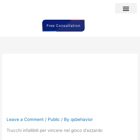
Skip
to
content
Autism Tr
Free Consultation
Trucchi infallibili
per vincere nel
gioco d'azzardo
Leave a Comment
/
Public
/ By
qsbehavior
Trucchi infallibili per vincere nel gioco d'azzardo