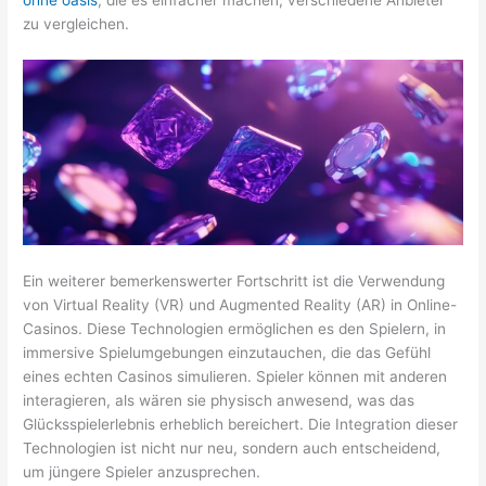
zu vergleichen.
Ein weiterer bemerkenswerter Fortschritt ist die Verwendung
von Virtual Reality (VR) und Augmented Reality (AR) in Online-
Casinos. Diese Technologien ermöglichen es den Spielern, in
immersive Spielumgebungen einzutauchen, die das Gefühl
eines echten Casinos simulieren. Spieler können mit anderen
interagieren, als wären sie physisch anwesend, was das
Glücksspielerlebnis erheblich bereichert. Die Integration dieser
Technologien ist nicht nur neu, sondern auch entscheidend,
um jüngere Spieler anzusprechen.