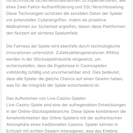
fortschrittliche Sicherheitsmaßnahmen zu implementieren, wie
etwa Zwei-Faktor-Authentifizierung und SSL-Verschlüsselung.
Diese Technologien schützen die sensiblen Daten der Spieler
vor potenziellen Cyberangriffen. Indem sie proaktive
Maßnahmen zur Sicherheit ergreifen, bieten diese Plattformen
den Nutzern ein sicheres Spielumfeld.
Die Fairness der Spiele wird ebenfalls durch technologische
Innovationen unterstützt. Zufallszahlengeneratoren (RNGs)
werden in der Glücksspielindustrie eingesetzt, um
sicherzustellen, dass die Ergebnisse in Casinospielen
vollständig zufällig und unvorhersehbar sind. Dies bedeutet,
dass alle Spieler die gleiche Chance auf einen Gewinn haben,
was für die Integrität der Spiele entscheidend ist.
Das Aufkommen von Live-Casino-Spielen
Live-Casino-Spiele sind eine der aufregendsten Entwicklungen
in der Online-Glücksspielbranche. Diese Spiele kombinieren die
Annehmlichkeiten des Online-Spielens mit der authentischen
Atmosphäre eines traditionellen Casinos. Spieler können in
Echtzeit mit echten Dealern interagieren, was das Erlebnis