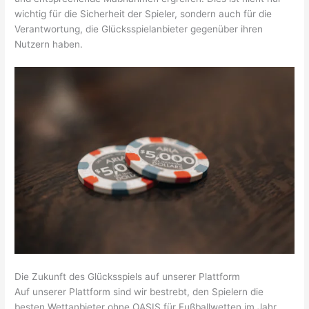
wichtig für die Sicherheit der Spieler, sondern auch für die
Verantwortung, die Glücksspielanbieter gegenüber ihren
Nutzern haben.
Die Zukunft des Glücksspiels auf unserer Plattform
Auf unserer Plattform sind wir bestrebt, den Spielern die
besten Wettanbieter ohne OASIS für Fußballwetten im Jahr