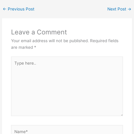
←
Previous Post
Next Post
→
Leave a Comment
Your email address will not be published.
Required fields
are marked
*
Type
here..
Name*