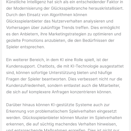
Künstliche Intelligenz hat sich als ein entscheidender Faktor in
der Modernisierung der Glücksspielbranche herauskristallisiert.
Durch den Einsatz von Algorithmen können
Glücksspielanbieter das Nutzerverhalten analysieren und
Vorhersagen über zukünftige Trends treffen. Dies ermöglicht
es den Anbietern, ihre Marketingstrategien zu optimieren und
gezielte Promotions anzubieten, die den Bedürfnissen der
Spieler entsprechen.
Ein weiterer Bereich, in dem KI eine Rolle spielt, ist der
Kundensupport. Chatbots, die mit KI-Technologie ausgestattet
sind, können sofortige Unterstützung bieten und häufige
Fragen der Spieler beantworten. Dies verbessert nicht nur die
Kundenzufriedenheit, sondern entlastet auch die Mitarbeiter,
die sich auf komplexere Anfragen konzentrieren können.
Darüber hinaus können KI-gestützte Systeme auch zur
Erkennung von problematischem Spielverhalten eingesetzt
werden. Glücksspielanbieter können Muster im Spielverhalten
erkennen, die auf süchtig machendes Verhalten hinweisen,
und entsprechende Maßnahmen ergreifen. Dies ist nicht nur