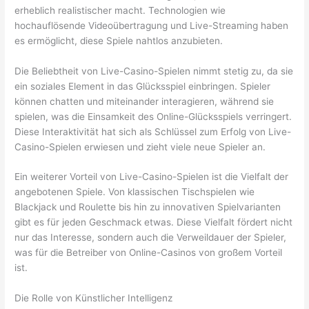
erheblich realistischer macht. Technologien wie
hochauflösende Videoübertragung und Live-Streaming haben
es ermöglicht, diese Spiele nahtlos anzubieten.
Die Beliebtheit von Live-Casino-Spielen nimmt stetig zu, da sie
ein soziales Element in das Glücksspiel einbringen. Spieler
können chatten und miteinander interagieren, während sie
spielen, was die Einsamkeit des Online-Glücksspiels verringert.
Diese Interaktivität hat sich als Schlüssel zum Erfolg von Live-
Casino-Spielen erwiesen und zieht viele neue Spieler an.
Ein weiterer Vorteil von Live-Casino-Spielen ist die Vielfalt der
angebotenen Spiele. Von klassischen Tischspielen wie
Blackjack und Roulette bis hin zu innovativen Spielvarianten
gibt es für jeden Geschmack etwas. Diese Vielfalt fördert nicht
nur das Interesse, sondern auch die Verweildauer der Spieler,
was für die Betreiber von Online-Casinos von großem Vorteil
ist.
Die Rolle von Künstlicher Intelligenz