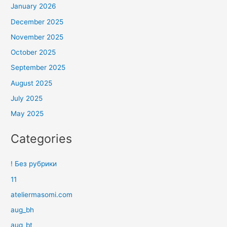
January 2026
December 2025
November 2025
October 2025
September 2025
August 2025
July 2025
May 2025
Categories
! Без рубрики
11
ateliermasomi.com
aug_bh
aug_bt