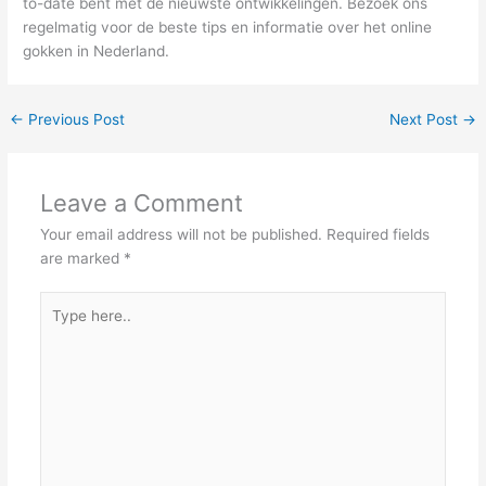
to-date bent met de nieuwste ontwikkelingen. Bezoek ons
regelmatig voor de beste tips en informatie over het online
gokken in Nederland.
←
Previous Post
Next Post
→
Leave a Comment
Your email address will not be published.
Required fields
are marked
*
Type
here..