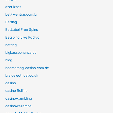
azer1xbet
bet7k-entrar.com.br
Betflag
BetLabel Free Spins
Betspino Live Καζίνο
betting
bigbassbonanza.cc
blog
boomerang-casino.com.de
braidelectrical.co.uk
casino
casino Rollino
casino/gambling
casinowazamba