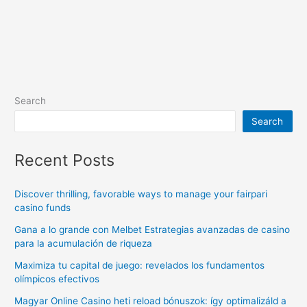
Search
Search
Recent Posts
Discover thrilling, favorable ways to manage your fairpari
casino funds
Gana a lo grande con Melbet Estrategias avanzadas de casino
para la acumulación de riqueza
Maximiza tu capital de juego: revelados los fundamentos
olímpicos efectivos
Magyar Online Casino heti reload bónuszok: így optimalizáld a