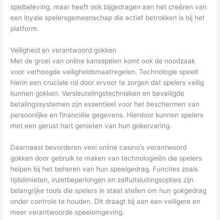
spelbeleving, maar heeft ook bijgedragen aan het creëren van
een loyale spelersgemeenschap die actief betrokken is bij het
platform.
Veiligheid en verantwoord gokken
Met de groei van online kansspelen komt ook de noodzaak
voor verhoogde veiligheidsmaatregelen. Technologie speelt
hierin een cruciale rol door ervoor te zorgen dat spelers veilig
kunnen gokken. Versleutelingstechnieken en beveiligde
betalingssystemen zijn essentieel voor het beschermen van
persoonlijke en financiële gegevens. Hierdoor kunnen spelers
met een gerust hart genieten van hun gokervaring.
Daarnaast bevorderen veel online casino’s verantwoord
gokken door gebruik te maken van technologieën die spelers
helpen bij het beheren van hun speelgedrag. Functies zoals
tijdslimieten, inzetbeperkingen en zelfuitsluitingsopties zijn
belangrijke tools die spelers in staat stellen om hun gokgedrag
onder controle te houden. Dit draagt bij aan een veiligere en
meer verantwoorde speelomgeving.