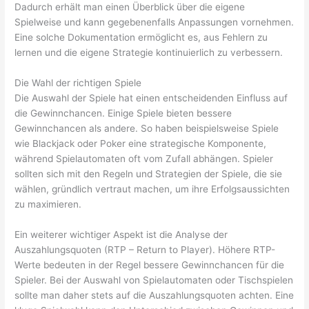
Dadurch erhält man einen Überblick über die eigene
Spielweise und kann gegebenenfalls Anpassungen vornehmen.
Eine solche Dokumentation ermöglicht es, aus Fehlern zu
lernen und die eigene Strategie kontinuierlich zu verbessern.
Die Wahl der richtigen Spiele
Die Auswahl der Spiele hat einen entscheidenden Einfluss auf
die Gewinnchancen. Einige Spiele bieten bessere
Gewinnchancen als andere. So haben beispielsweise Spiele
wie Blackjack oder Poker eine strategische Komponente,
während Spielautomaten oft vom Zufall abhängen. Spieler
sollten sich mit den Regeln und Strategien der Spiele, die sie
wählen, gründlich vertraut machen, um ihre Erfolgsaussichten
zu maximieren.
Ein weiterer wichtiger Aspekt ist die Analyse der
Auszahlungsquoten (RTP – Return to Player). Höhere RTP-
Werte bedeuten in der Regel bessere Gewinnchancen für die
Spieler. Bei der Auswahl von Spielautomaten oder Tischspielen
sollte man daher stets auf die Auszahlungsquoten achten. Eine