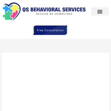
Skip
to
content
Autism Tr
Free Consultation
Strategien für
einen
erfolgreichen
Gewinn im