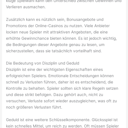
kluge Spielwahl kann den Unterschied zwischen Gewinnen und
Verlieren ausmachen.
Zusätzlich kann es nützlich sein, Bonusangebote und
Promotions der Online-Casinos zu nutzen. Viele Anbieter
locken neue Spieler mit attraktiven Angeboten, die eine
erhöhte Gewinnchance bieten können. Es ist jedoch wichtig,
die Bedingungen dieser Angebote genau zu lesen, um
sicherzustellen, dass sie tatsächlich vorteilhaft sind.
Die Bedeutung von Disziplin und Geduld
Disziplin ist eine der wichtigsten Eigenschaften eines
erfolgreichen Spielers. Emotionale Entscheidungen können
schnell zu Verlusten führen, daher ist es entscheidend, die
Kontrolle zu behalten. Spieler sollten sich klare Regeln setzen
und diese strikt befolgen. Dazu gehört auch, nicht zu
versuchen, Verluste sofort wieder auszugleichen, was oft zu
noch größeren Verlusten führt.
Geduld ist eine weitere Schlüsselkomponente. Glücksspiel ist
kein schnelles Mittel, um reich zu werden. Oft müssen Spieler