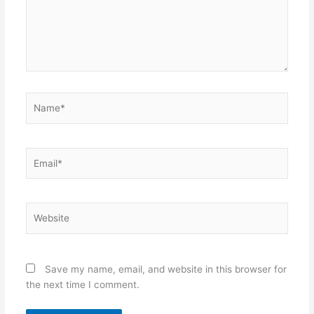
Name*
Email*
Website
Save my name, email, and website in this browser for
the next time I comment.