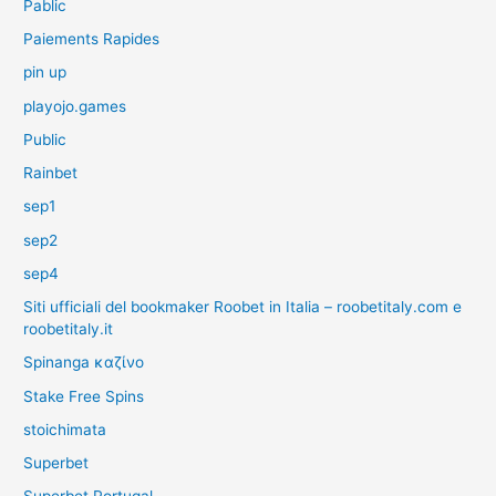
Pablic
Paiements Rapides
pin up
playojo.games
Public
Rainbet
sep1
sep2
sep4
Siti ufficiali del bookmaker Roobet in Italia – roobetitaly.com e
roobetitaly.it
Spinanga καζίνο
Stake Free Spins
stoichimata
Superbet