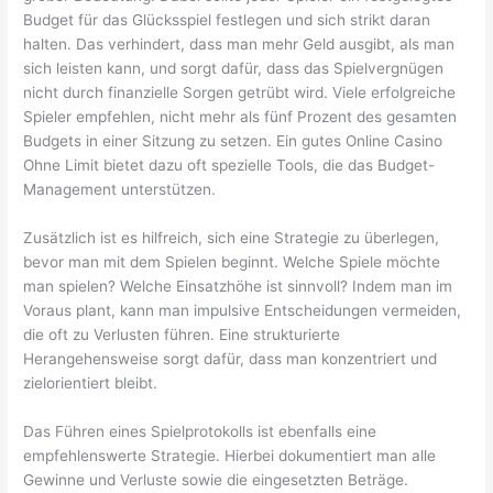
Budget für das Glücksspiel festlegen und sich strikt daran
halten. Das verhindert, dass man mehr Geld ausgibt, als man
sich leisten kann, und sorgt dafür, dass das Spielvergnügen
nicht durch finanzielle Sorgen getrübt wird. Viele erfolgreiche
Spieler empfehlen, nicht mehr als fünf Prozent des gesamten
Budgets in einer Sitzung zu setzen. Ein gutes Online Casino
Ohne Limit bietet dazu oft spezielle Tools, die das Budget-
Management unterstützen.
Zusätzlich ist es hilfreich, sich eine Strategie zu überlegen,
bevor man mit dem Spielen beginnt. Welche Spiele möchte
man spielen? Welche Einsatzhöhe ist sinnvoll? Indem man im
Voraus plant, kann man impulsive Entscheidungen vermeiden,
die oft zu Verlusten führen. Eine strukturierte
Herangehensweise sorgt dafür, dass man konzentriert und
zielorientiert bleibt.
Das Führen eines Spielprotokolls ist ebenfalls eine
empfehlenswerte Strategie. Hierbei dokumentiert man alle
Gewinne und Verluste sowie die eingesetzten Beträge.