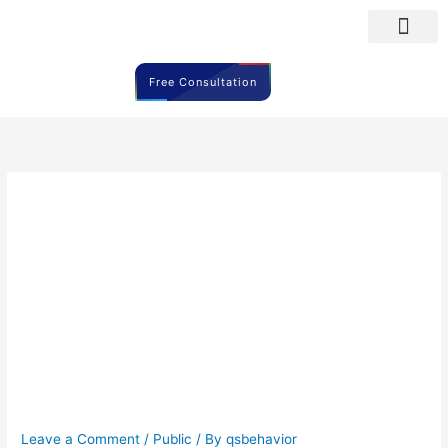
Skip
to
content
Autism Trea
Free Consultation
Spiele clever
Tipps und Tricks
für erfolgreiches
Glücksspiel
Leave a Comment
/
Public
/ By
qsbehavior