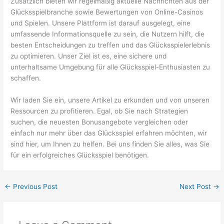
Zusätzlich bieten wir regelmäßig aktuelle Nachrichten aus der
Glücksspielbranche sowie Bewertungen von Online-Casinos
und Spielen. Unsere Plattform ist darauf ausgelegt, eine
umfassende Informationsquelle zu sein, die Nutzern hilft, die
besten Entscheidungen zu treffen und das Glücksspielerlebnis
zu optimieren. Unser Ziel ist es, eine sichere und
unterhaltsame Umgebung für alle Glücksspiel-Enthusiasten zu
schaffen.
Wir laden Sie ein, unsere Artikel zu erkunden und von unseren
Ressourcen zu profitieren. Egal, ob Sie nach Strategien
suchen, die neuesten Bonusangebote vergleichen oder
einfach nur mehr über das Glücksspiel erfahren möchten, wir
sind hier, um Ihnen zu helfen. Bei uns finden Sie alles, was Sie
für ein erfolgreiches Glücksspiel benötigen.
←
Previous Post
Next Post
→