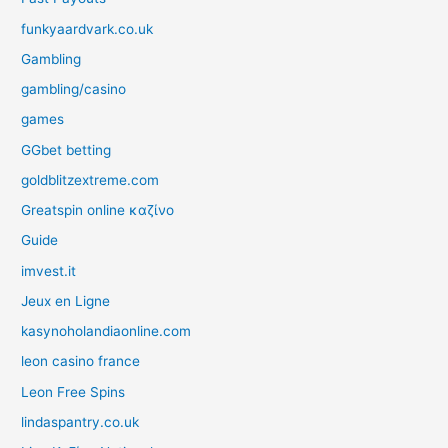
funkyaardvark.co.uk
Gambling
gambling/casino
games
GGbet betting
goldblitzextreme.com
Greatspin online καζίνο
Guide
imvest.it
Jeux en Ligne
kasynoholandiaonline.com
leon casino france
Leon Free Spins
lindaspantry.co.uk