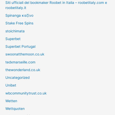
Siti ufficiali del bookmaker Roobet in Italia – roobetitaly.com e
roobetitaly.it
Spinanga καζίνο
Stake Free Spins
stoichimata
Superbet
Superbet Portugal
swoonatthemoon.co.uk
tedxmarseille.com
thewonderland.co.uk
Uncategorized
Unibet
wbcommunitytrust.co.uk
Wetten
Wettquoten