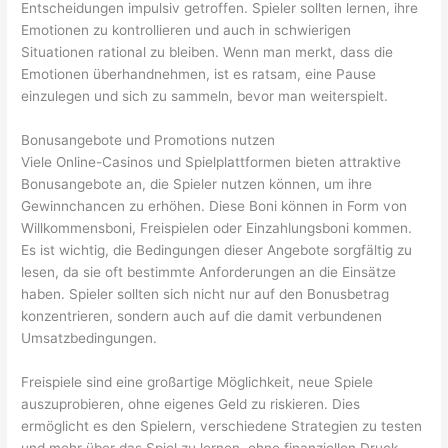
Entscheidungen impulsiv getroffen. Spieler sollten lernen, ihre
Emotionen zu kontrollieren und auch in schwierigen
Situationen rational zu bleiben. Wenn man merkt, dass die
Emotionen überhandnehmen, ist es ratsam, eine Pause
einzulegen und sich zu sammeln, bevor man weiterspielt.
Bonusangebote und Promotions nutzen
Viele Online-Casinos und Spielplattformen bieten attraktive
Bonusangebote an, die Spieler nutzen können, um ihre
Gewinnchancen zu erhöhen. Diese Boni können in Form von
Willkommensboni, Freispielen oder Einzahlungsboni kommen.
Es ist wichtig, die Bedingungen dieser Angebote sorgfältig zu
lesen, da sie oft bestimmte Anforderungen an die Einsätze
haben. Spieler sollten sich nicht nur auf den Bonusbetrag
konzentrieren, sondern auch auf die damit verbundenen
Umsatzbedingungen.
Freispiele sind eine großartige Möglichkeit, neue Spiele
auszuprobieren, ohne eigenes Geld zu riskieren. Dies
ermöglicht es den Spielern, verschiedene Strategien zu testen