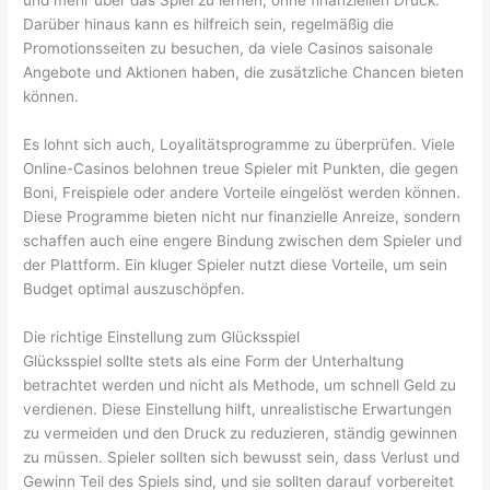
und mehr über das Spiel zu lernen, ohne finanziellen Druck.
Darüber hinaus kann es hilfreich sein, regelmäßig die
Promotionsseiten zu besuchen, da viele Casinos saisonale
Angebote und Aktionen haben, die zusätzliche Chancen bieten
können.
Es lohnt sich auch, Loyalitätsprogramme zu überprüfen. Viele
Online-Casinos belohnen treue Spieler mit Punkten, die gegen
Boni, Freispiele oder andere Vorteile eingelöst werden können.
Diese Programme bieten nicht nur finanzielle Anreize, sondern
schaffen auch eine engere Bindung zwischen dem Spieler und
der Plattform. Ein kluger Spieler nutzt diese Vorteile, um sein
Budget optimal auszuschöpfen.
Die richtige Einstellung zum Glücksspiel
Glücksspiel sollte stets als eine Form der Unterhaltung
betrachtet werden und nicht als Methode, um schnell Geld zu
verdienen. Diese Einstellung hilft, unrealistische Erwartungen
zu vermeiden und den Druck zu reduzieren, ständig gewinnen
zu müssen. Spieler sollten sich bewusst sein, dass Verlust und
Gewinn Teil des Spiels sind, und sie sollten darauf vorbereitet