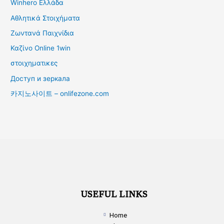
Winhero Ελλάδα
Αθλητικά Στοιχήματα
Ζωντανά Παιχνίδια
Καζίνο Online 1win
στοιχηματικες
Доступ и зеркала
카지노사이트 – onlifezone.com
USEFUL LINKS
Home