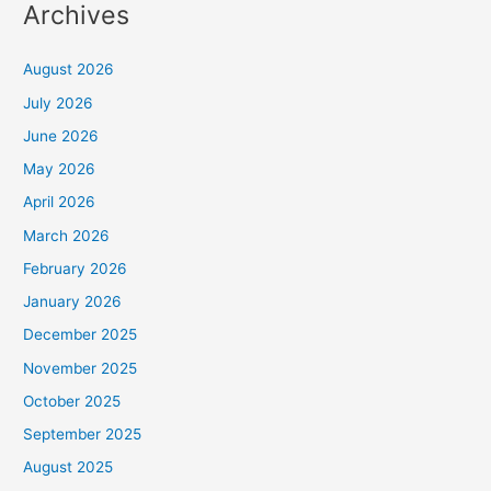
Archives
August 2026
July 2026
June 2026
May 2026
April 2026
March 2026
February 2026
January 2026
December 2025
November 2025
October 2025
September 2025
August 2025