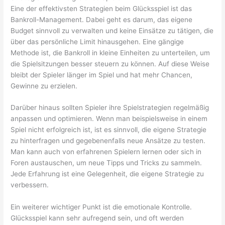
Eine der effektivsten Strategien beim Glücksspiel ist das
Bankroll-Management. Dabei geht es darum, das eigene
Budget sinnvoll zu verwalten und keine Einsätze zu tätigen, die
über das persönliche Limit hinausgehen. Eine gängige
Methode ist, die Bankroll in kleine Einheiten zu unterteilen, um
die Spielsitzungen besser steuern zu können. Auf diese Weise
bleibt der Spieler länger im Spiel und hat mehr Chancen,
Gewinne zu erzielen.
Darüber hinaus sollten Spieler ihre Spielstrategien regelmäßig
anpassen und optimieren. Wenn man beispielsweise in einem
Spiel nicht erfolgreich ist, ist es sinnvoll, die eigene Strategie
zu hinterfragen und gegebenenfalls neue Ansätze zu testen.
Man kann auch von erfahrenen Spielern lernen oder sich in
Foren austauschen, um neue Tipps und Tricks zu sammeln.
Jede Erfahrung ist eine Gelegenheit, die eigene Strategie zu
verbessern.
Ein weiterer wichtiger Punkt ist die emotionale Kontrolle.
Glücksspiel kann sehr aufregend sein, und oft werden