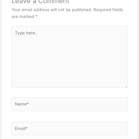
Leave a Comment
Your email address will not be published.
Required fields
are marked
*
Type
here..
Name*
Email*