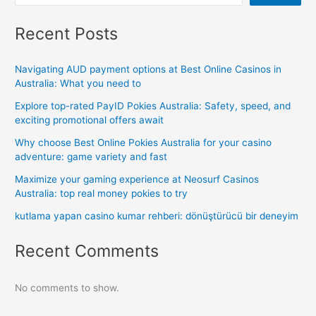
Recent Posts
Navigating AUD payment options at Best Online Casinos in
Australia: What you need to
Explore top-rated PayID Pokies Australia: Safety, speed, and
exciting promotional offers await
Why choose Best Online Pokies Australia for your casino
adventure: game variety and fast
Maximize your gaming experience at Neosurf Casinos
Australia: top real money pokies to try
kutlama yapan casino kumar rehberi: dönüştürücü bir deneyim
Recent Comments
No comments to show.