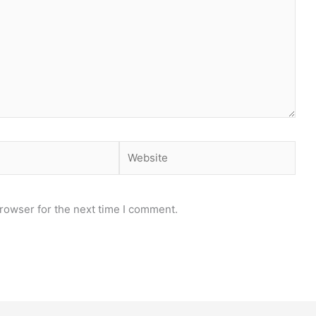
Website
rowser for the next time I comment.