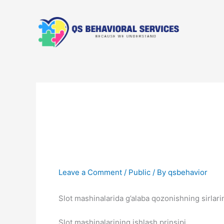
Skip
to
content
Slot mashinala
qozonishning si
Leave a Comment
/
Public
/ By
qsbehavior
Slot mashinalarida g’alaba qozonishning sirlari
Slot mashinalarining ishlash prinsipi