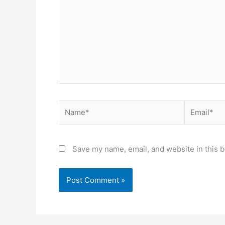
Name*
Email*
Save my name, email, and website in this b