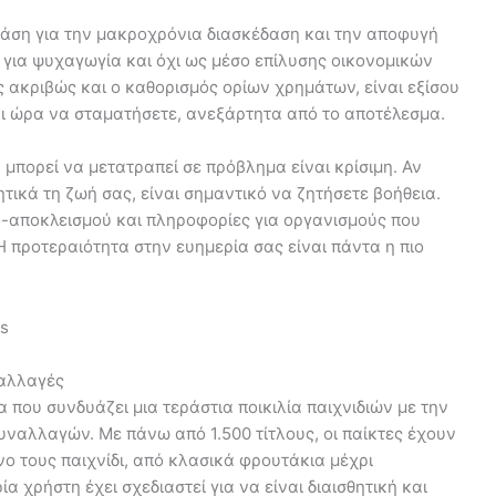
βάση για την μακροχρόνια διασκέδαση και την αποφυγή
 για ψυχαγωγία και όχι ως μέσο επίλυσης οικονομικών
 ακριβώς και ο καθορισμός ορίων χρημάτων, είναι εξίσου
ναι ώρα να σταματήσετε, ανεξάρτητα από το αποτέλεσμα.
μπορεί να μετατραπεί σε πρόβλημα είναι κρίσιμη. Αν
ητικά τη ζωή σας, είναι σημαντικό να ζητήσετε βοήθεια.
ο-αποκλεισμού και πληροφορίες για οργανισμούς που
 προτεραιότητα στην ευημερία σας είναι πάντα η πιο
ναλλαγές
 που συνδυάζει μια τεράστια ποικιλία παιχνιδιών με την
ναλλαγών. Με πάνω από 1.500 τίτλους, οι παίκτες έχουν
ο τους παιχνίδι, από κλασικά φρουτάκια μέχρι
α χρήστη έχει σχεδιαστεί για να είναι διαισθητική και