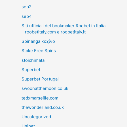
sep2
sep4
Siti ufficiali del bookmaker Roobet in Italia
– roobetitaly.com e roobetitaly.it
Spinanga καζίνο
Stake Free Spins
stoichimata
Superbet
Superbet Portugal
swoonatthemoon.co.uk
tedxmarseille.com
thewonderland.co.uk
Uncategorized
Unibet