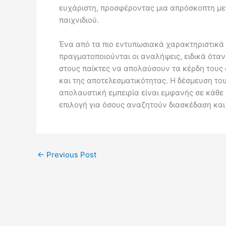
ευχάριστη, προσφέροντας μια απρόσκοπτη με
παιχνιδιού.
Ένα από τα πιο εντυπωσιακά χαρακτηριστικά τ
πραγματοποιούνται οι αναλήψεις, ειδικά όταν
στους παίκτες να απολαύσουν τα κέρδη τους 
και της αποτελεσματικότητας. Η δέσμευση το
απολαυστική εμπειρία είναι εμφανής σε κάθε 
επιλογή για όσους αναζητούν διασκέδαση κα
←
Previous Post