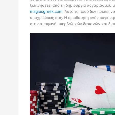
ξεκινήσετε, από τη δημιουργία λογαριασμού
magiusgreek.com
. Αυτό το ποσό δεν πρέπει ν
υποχρεώσεις σας. Η οριοθέτηση ενός συγκεκρ
στην αποφυγή υπερβολικών δαπανών και διασφ