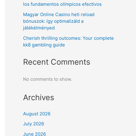
los fundamentos olímpicos efectivos
Magyar Online Casino heti reload
bónuszok: így optimalizáld a
játékélményed
Cherish thrilling outcomes: Your complete
kk8 gambling guide
Recent Comments
No comments to show.
Archives
August 2026
July 2026
June 2026