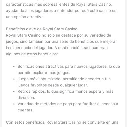
características más sobresalientes de Royal Stars Casino,
ayudando a los jugadores a entender por qué este casino es
una opción atractiva.
Beneficios clave de Royal Stars Casino
Royal Stars Casino no solo se destaca por su variedad de
juegos, sino también por una serie de beneficios que mejoran
la experiencia del jugador. A continuación, se enumeran
algunos de estos beneficios:
Bonificaciones atractivas para nuevos jugadores, lo que
permite explorar más juegos.
Juego móvil optimizado, permitiendo acceder a tus
juegos favoritos desde cualquier lugar.
Retiros rápidos, lo que significa menos espera y más
diversión.
Variedad de métodos de pago para facilitar el acceso a
cuentas.
Con estos beneficios, Royal Stars Casino se convierte en una