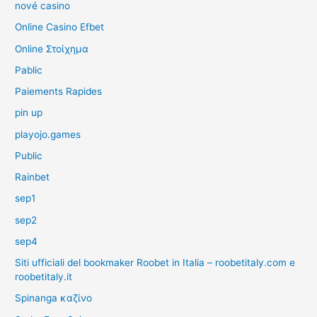
nové casino
Online Casino Efbet
Online Στοίχημα
Pablic
Paiements Rapides
pin up
playojo.games
Public
Rainbet
sep1
sep2
sep4
Siti ufficiali del bookmaker Roobet in Italia – roobetitaly.com e
roobetitaly.it
Spinanga καζίνο