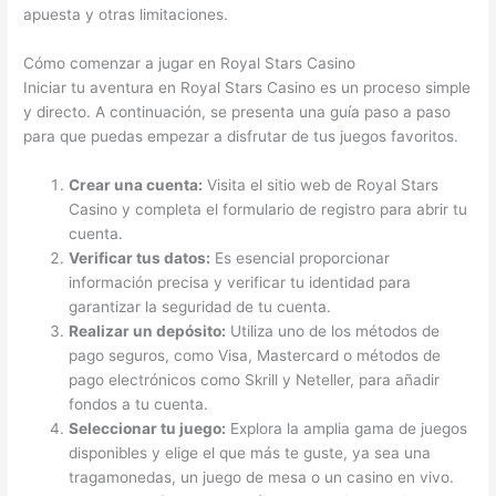
apuesta y otras limitaciones.
Cómo comenzar a jugar en Royal Stars Casino
Iniciar tu aventura en Royal Stars Casino es un proceso simple
y directo. A continuación, se presenta una guía paso a paso
para que puedas empezar a disfrutar de tus juegos favoritos.
Crear una cuenta:
Visita el sitio web de Royal Stars
Casino y completa el formulario de registro para abrir tu
cuenta.
Verificar tus datos:
Es esencial proporcionar
información precisa y verificar tu identidad para
garantizar la seguridad de tu cuenta.
Realizar un depósito:
Utiliza uno de los métodos de
pago seguros, como Visa, Mastercard o métodos de
pago electrónicos como Skrill y Neteller, para añadir
fondos a tu cuenta.
Seleccionar tu juego:
Explora la amplia gama de juegos
disponibles y elige el que más te guste, ya sea una
tragamonedas, un juego de mesa o un casino en vivo.