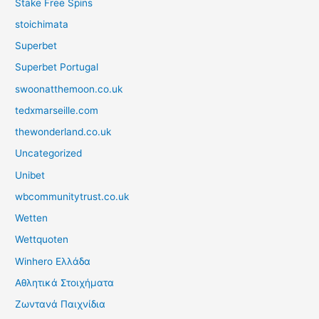
Stake Free Spins
stoichimata
Superbet
Superbet Portugal
swoonatthemoon.co.uk
tedxmarseille.com
thewonderland.co.uk
Uncategorized
Unibet
wbcommunitytrust.co.uk
Wetten
Wettquoten
Winhero Ελλάδα
Αθλητικά Στοιχήματα
Ζωντανά Παιχνίδια