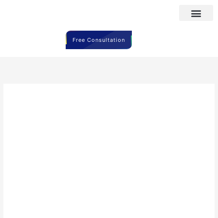
Skip
to
content
Autism Tr
Free Consultation
Revisión de Royal
Stars Casino:
pros y contras de
jugar en este