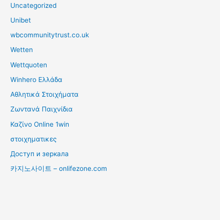
Uncategorized
Unibet
wbcommunitytrust.co.uk
Wetten
Wettquoten
Winhero Ελλάδα
Αθλητικά Στοιχήματα
Ζωντανά Παιχνίδια
Καζίνο Online 1win
στοιχηματικες
Доступ и зеркала
카지노사이트 – onlifezone.com