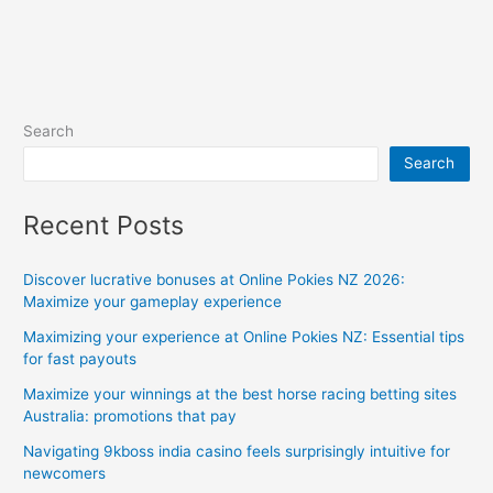
Search
Search
Recent Posts
Discover lucrative bonuses at Online Pokies NZ 2026:
Maximize your gameplay experience
Maximizing your experience at Online Pokies NZ: Essential tips
for fast payouts
Maximize your winnings at the best horse racing betting sites
Australia: promotions that pay
Navigating 9kboss india casino feels surprisingly intuitive for
newcomers