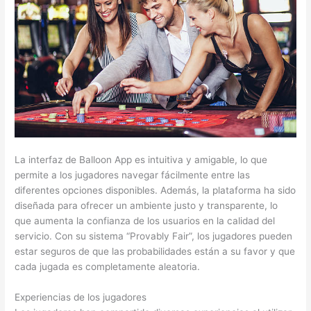
La interfaz de Balloon App es intuitiva y amigable, lo que
permite a los jugadores navegar fácilmente entre las
diferentes opciones disponibles. Además, la plataforma ha sido
diseñada para ofrecer un ambiente justo y transparente, lo
que aumenta la confianza de los usuarios en la calidad del
servicio. Con su sistema “Provably Fair”, los jugadores pueden
estar seguros de que las probabilidades están a su favor y que
cada jugada es completamente aleatoria.
Experiencias de los jugadores