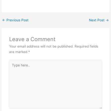
←
Previous Post
Next Post
→
Leave a Comment
Your email address will not be published.
Required fields
are marked
*
Type
here..