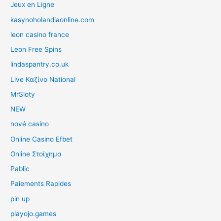
Jeux en Ligne
kasynoholandiaonline.com
leon casino france
Leon Free Spins
lindaspantry.co.uk
Live Καζίνο National
MrSloty
NEW
nové casino
Online Casino Efbet
Online Στοίχημα
Pablic
Paiements Rapides
pin up
playojo.games