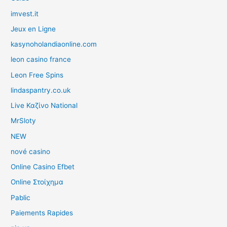
imvest.it
Jeux en Ligne
kasynoholandiaonline.com
leon casino france
Leon Free Spins
lindaspantry.co.uk
Live Καζίνο National
MrSloty
NEW
nové casino
Online Casino Efbet
Online Στοίχημα
Pablic
Paiements Rapides