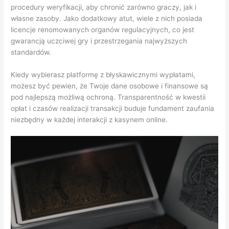
procedury weryfikacji, aby chronić zarówno graczy, jak i
własne zasoby. Jako dodatkowy atut, wiele z nich posiada
licencje renomowanych organów regulacyjnych, co jest
gwarancją uczciwej gry i przestrzegania najwyższych
standardów.
Kiedy wybierasz platformę z błyskawicznymi wypłatami,
możesz być pewien, że Twoje dane osobowe i finansowe są
pod najlepszą możliwą ochroną. Transparentność w kwestii
opłat i czasów realizacji transakcji buduje fundament zaufania
niezbędny w każdej interakcji z kasynem online.