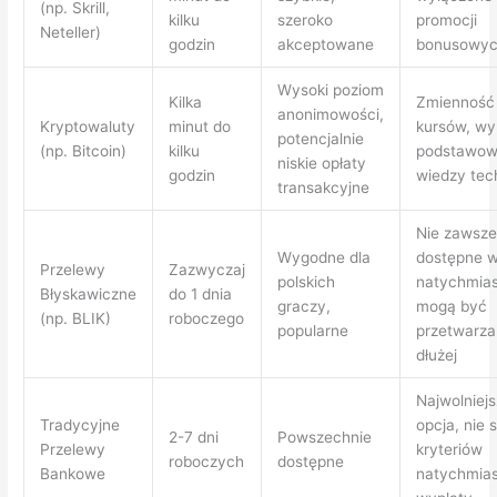
(np. Skrill,
kilku
szeroko
promocji
Neteller)
godzin
akceptowane
bonusowy
Wysoki poziom
Kilka
Zmienność
anonimowości,
Kryptowaluty
minut do
kursów, w
potencjalnie
(np. Bitcoin)
kilku
podstawow
niskie opłaty
godzin
wiedzy tec
transakcyjne
Nie zawsze
Wygodne dla
dostępne w
Przelewy
Zazwyczaj
polskich
natychmia
Błyskawiczne
do 1 dnia
graczy,
mogą być
(np. BLIK)
roboczego
popularne
przetwarz
dłużej
Najwolniej
Tradycyjne
opcja, nie 
2-7 dni
Powszechnie
Przelewy
kryteriów
roboczych
dostępne
Bankowe
natychmia