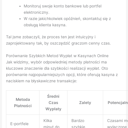
Monitoruj swoje konto bankowe lub portfel
elektroniczny.
W razie jakichkolwiek opóźnień, skontaktuj się z
obsługą klienta kasyna.
Tal jsme zobaczyli, że proces ten jest intuicyjny i
zaprojektowany tak, by oszczędzić graczom cenny czas.
Porównanie Szybkich Metod Wypłat w Kasynach Online
Jak widzimy, wybór odpowiedniej metody płatności ma
kluczowe znaczenie dla szybkości realizacji wypłat. Oto
porównanie najpopularniejszych opcji, które oferują kasyna z
naciskiem na błyskawiczne transakcje:
Średni
Metoda
Czas
Zalety
Potencjal
Płatności
Wypłaty
Kilka
Bardzo
Czasami m
E-portfele
minut do
szybkie,
wyłączone 