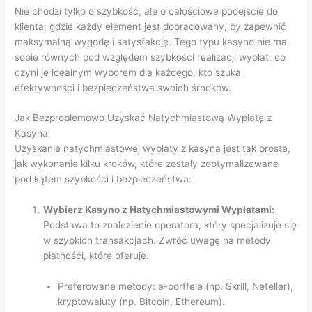
Nie chodzi tylko o szybkość, ale o całościowe podejście do
klienta, gdzie każdy element jest dopracowany, by zapewnić
maksymalną wygodę i satysfakcję. Tego typu kasyno nie ma
sobie równych pod względem szybkości realizacji wypłat, co
czyni je idealnym wyborem dla każdego, kto szuka
efektywności i bezpieczeństwa swoich środków.
Jak Bezproblemowo Uzyskać Natychmiastową Wypłatę z
Kasyna
Uzyskanie natychmiastowej wypłaty z kasyna jest tak proste,
jak wykonanie kilku kroków, które zostały zoptymalizowane
pod kątem szybkości i bezpieczeństwa:
Wybierz Kasyno z Natychmiastowymi Wypłatami:
Podstawa to znalezienie operatora, który specjalizuje się
w szybkich transakcjach. Zwróć uwagę na metody
płatności, które oferuje.
Preferowane metody: e-portfele (np. Skrill, Neteller),
kryptowaluty (np. Bitcoin, Ethereum).