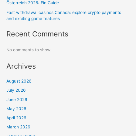
Österreich 2026: Ein Guide
Fast withdrawal casinos Canada: explore crypto payments
and exciting game features
Recent Comments
No comments to show.
Archives
August 2026
July 2026
June 2026
May 2026
April 2026
March 2026