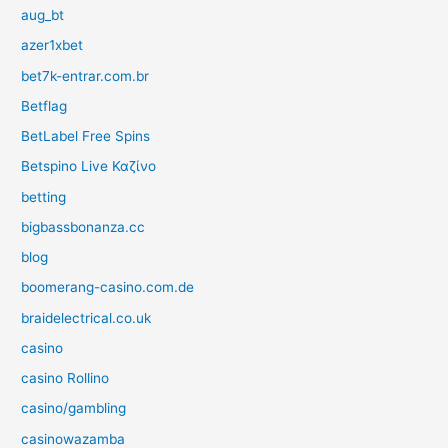
aug_bt
azer1xbet
bet7k-entrar.com.br
Betflag
BetLabel Free Spins
Betspino Live Καζίνο
betting
bigbassbonanza.cc
blog
boomerang-casino.com.de
braidelectrical.co.uk
casino
casino Rollino
casino/gambling
casinowazamba