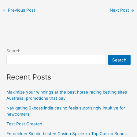
←
Previous Post
Next Post
→
Search
Search
Recent Posts
Maximize your winnings at the best horse racing betting sites
Australia: promotions that pay
Navigating 9kboss india casino feels surprisingly intuitive for
newcomers
Test Post Created
Entdecken Sie die besten Casino Spiele im Top Casino Bonus