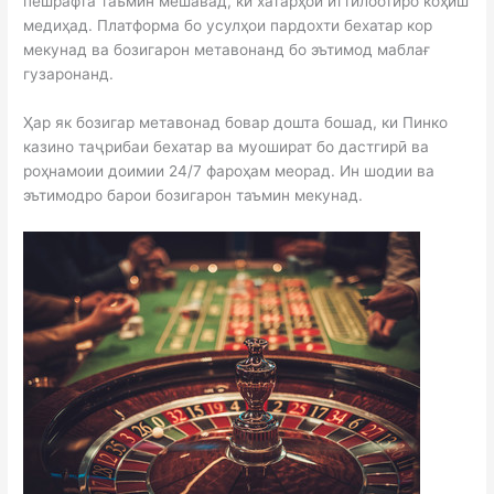
пешрафта таъмин мешавад, ки хатарҳои иттилоотиро коҳиш
медиҳад. Платформа бо усулҳои пардохти бехатар кор
мекунад ва бозигарон метавонанд бо эътимод маблағ
гузаронанд.
Ҳар як бозигар метавонад бовар дошта бошад, ки Пинко
казино таҷрибаи бехатар ва муошират бо дастгирӣ ва
роҳнамоии доимии 24/7 фароҳам меорад. Ин шодии ва
эътимодро барои бозигарон таъмин мекунад.