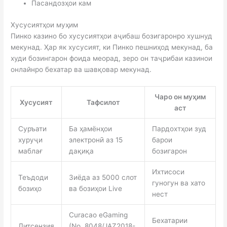
Пасандозҳои кам
Хусусиятҳои муҳим
Пинко казино бо хусусиятҳои аҷибаш бозигаронро хушнуд
мекунад. Ҳар як хусусият, ки Пинко пешниҳод мекунад, ба
худи бозингарон фоида меорад, зеро он таҷрибаи казинои
онлайнро бехатар ва шавқовар мекунад.
Чаро он муҳим
Хусусият
Тафсилот
аст
Суръати
Ба ҳамёнҳои
Пардохтҳои зуд
хуруҷи
электронӣ аз 15
барои
маблағ
дақиқа
бозигарон
Ихтисоси
Теъдоди
Зиёда аз 5000 слот
гуногун ва хато
бозиҳо
ва бозиҳои Live
нест
Curacao eGaming
Бехатарии
Литсензия
(No. 8048/JAZ2018-