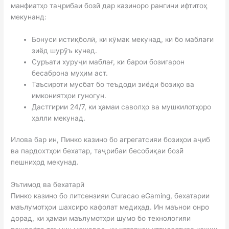
манфиатҳо таҷрибаи бозӣ дар казиноро рангини ифтитоҳ
мекунанд:
Бонуси истиқболӣ, ки кӯмак мекунад, ки бо маблағи
зиёд шурӯъ кунед.
Суръати хуруҷи маблағ, ки барои бозигарон
бесаброна муҳим аст.
Таъсироти мусбат бо теъдоди зиёди бозиҳо ва
имкониятҳои гуногун.
Дастгирии 24/7, ки ҳамаи саволҳо ва мушкилотҳоро
ҳалли мекунад.
Илова бар ин, Пинко казино бо агрегатсияи бозиҳои аҷиб
ва пардохтҳои бехатар, таҷрибаи бесобиқаи бозӣ
пешниҳод мекунад.
Эътимод ва бехатарӣ
Пинко казино бо литсензияи Curacao eGaming, бехатарии
маълумотҳои шахсиро кафолат медиҳад. Ин маънои онро
дорад, ки ҳамаи маълумотҳои шумо бо технологияи