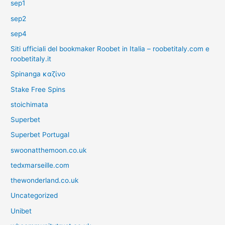
sep1
sep2
sep4
Siti ufficiali del bookmaker Roobet in Italia – roobetitaly.com e
roobetitaly.it
Spinanga καζίνο
Stake Free Spins
stoichimata
Superbet
Superbet Portugal
swoonatthemoon.co.uk
tedxmarseille.com
thewonderland.co.uk
Uncategorized
Unibet