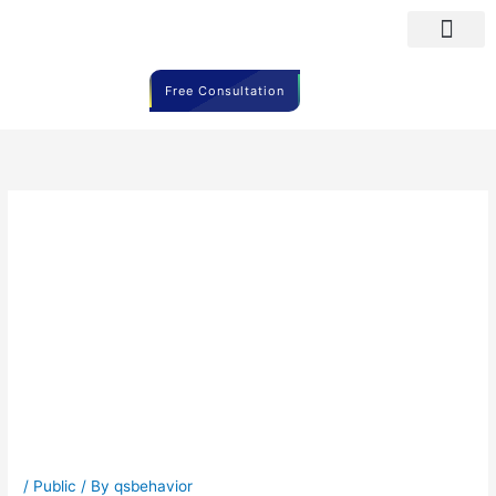
Skip
to
content
Autism Trea
Free Consultation
Пинко casino:
Бозиҳои аҷиб бо
пардохтҳои тез
ва бехатар
/
Public
/ By
qsbehavior