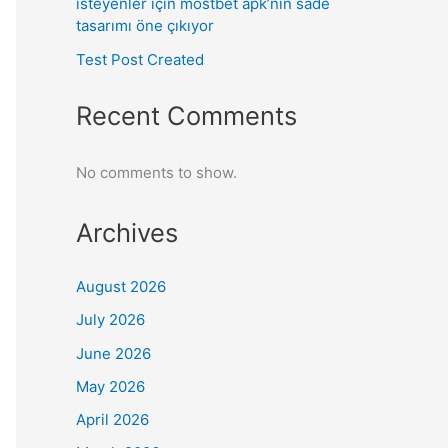
isteyenler için mostbet apk’nın sade
tasarımı öne çıkıyor
Test Post Created
Recent Comments
No comments to show.
Archives
August 2026
July 2026
June 2026
May 2026
April 2026