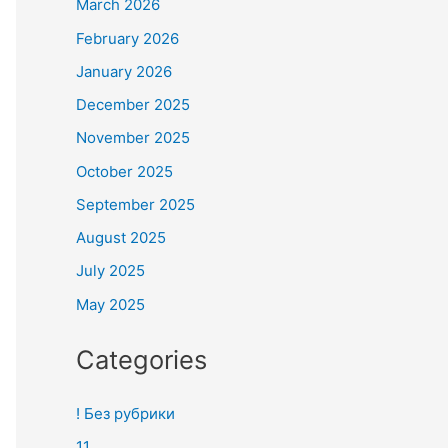
March 2026
February 2026
January 2026
December 2025
November 2025
October 2025
September 2025
August 2025
July 2025
May 2025
Categories
! Без рубрики
11