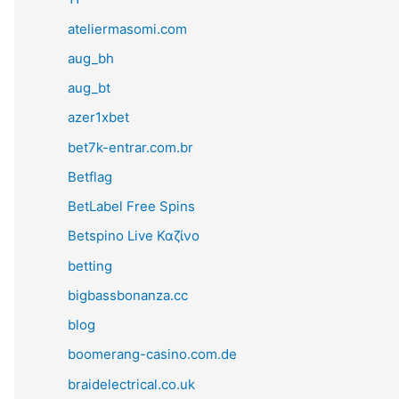
ateliermasomi.com
aug_bh
aug_bt
azer1xbet
bet7k-entrar.com.br
Betflag
BetLabel Free Spins
Betspino Live Καζίνο
betting
bigbassbonanza.cc
blog
boomerang-casino.com.de
braidelectrical.co.uk