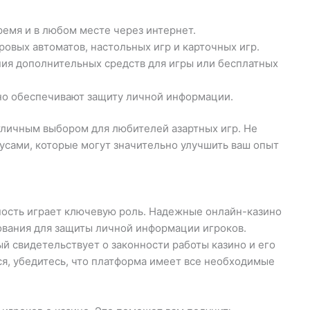
ремя и в любом месте через интернет.
ровых автоматов, настольных игр и карточных игр.
ния дополнительных средств для игры или бесплатных
но обеспечивают защиту личной информации.
личным выбором для любителей азартных игр. Не
усами, которые могут значительно улучшить ваш опыт
сность играет ключевую роль. Надежные онлайн-казино
вания для защиты личной информации игроков.
ый свидетельствует о законности работы казино и его
я, убедитесь, что платформа имеет все необходимые