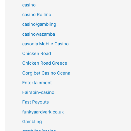
casino
casino Rollino
casino/gambling
casinowazamba
casoola Mobile Casino
Chicken Road
Chicken Road Greece
Corgibet Casino Ocena
Entertainment
Fairspin-casino
Fast Payouts
funkyaardvark.co.uk
Gambling