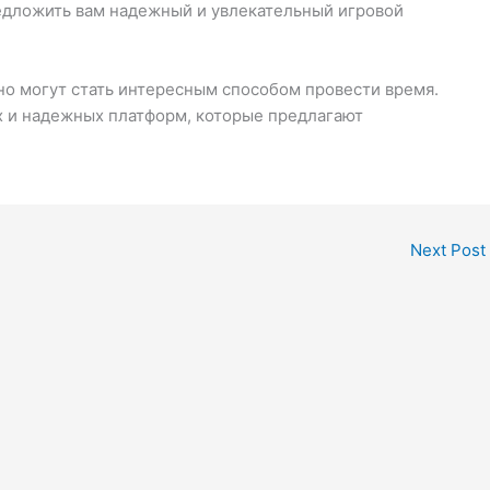
едложить вам надежный и увлекательный игровой
но могут стать интересным способом провести время.
ых и надежных платформ, которые предлагают
Next Post