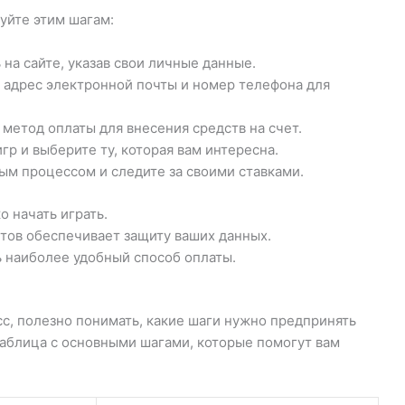
уйте этим шагам:
на сайте, указав свои личные данные.
 адрес электронной почты и номер телефона для
метод оплаты для внесения средств на счет.
гр и выберите ту, которая вам интересна.
м процессом и следите за своими ставками.
 начать играть.
тов обеспечивает защиту ваших данных.
 наиболее удобный способ оплаты.
сс, полезно понимать, какие шаги нужно предпринять
таблица с основными шагами, которые помогут вам