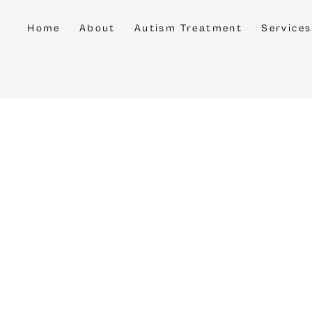
Home
About
Autism Treatment
Services
все о
, быстрых
оступных играх