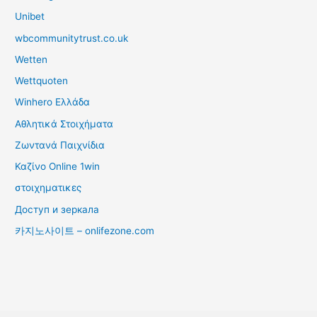
Unibet
wbcommunitytrust.co.uk
Wetten
Wettquoten
Winhero Ελλάδα
Αθλητικά Στοιχήματα
Ζωντανά Παιχνίδια
Καζίνο Online 1win
στοιχηματικες
Доступ и зеркала
카지노사이트 – onlifezone.com