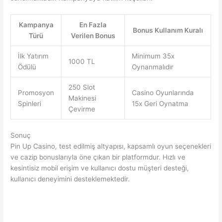
Kampanya
En Fazla
Bonus Kullanım Kuralı
Türü
Verilen Bonus
İlk Yatırım
Minimum 35x
1000 TL
Ödülü
Oynanmalıdır
250 Slot
Promosyon
Casino Oyunlarında
Makinesi
Spinleri
15x Geri Oynatma
Çevirme
Sonuç
Pin Up Casino, test edilmiş altyapısı, kapsamlı oyun seçenekleri
ve cazip bonuslarıyla öne çıkan bir platformdur. Hızlı ve
kesintisiz mobil erişim ve kullanıcı dostu müşteri desteği,
kullanıcı deneyimini desteklemektedir.