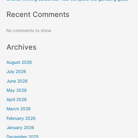
Recent Comments
No comments to show.
Archives
August 2026
July 2026
June 2026
May 2026
April 2026
March 2026
February 2026
January 2026
December 2025