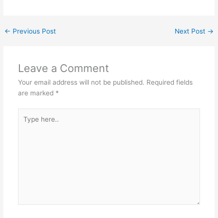
←
Previous Post
Next Post
→
Leave a Comment
Your email address will not be published.
Required fields
are marked
*
Type
here..