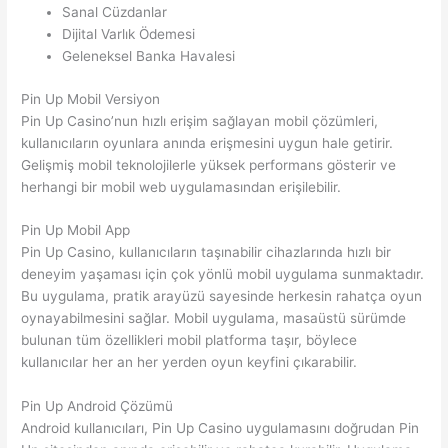
Sanal Cüzdanlar
Dijital Varlık Ödemesi
Geleneksel Banka Havalesi
Pin Up Mobil Versiyon
Pin Up Casino’nun hızlı erişim sağlayan mobil çözümleri,
kullanıcıların oyunlara anında erişmesini uygun hale getirir.
Gelişmiş mobil teknolojilerle yüksek performans gösterir ve
herhangi bir mobil web uygulamasından erişilebilir.
Pin Up Mobil App
Pin Up Casino, kullanıcıların taşınabilir cihazlarında hızlı bir
deneyim yaşaması için çok yönlü mobil uygulama sunmaktadır.
Bu uygulama, pratik arayüzü sayesinde herkesin rahatça oyun
oynayabilmesini sağlar. Mobil uygulama, masaüstü sürümde
bulunan tüm özellikleri mobil platforma taşır, böylece
kullanıcılar her an her yerden oyun keyfini çıkarabilir.
Pin Up Android Çözümü
Android kullanıcıları, Pin Up Casino uygulamasını doğrudan Pin