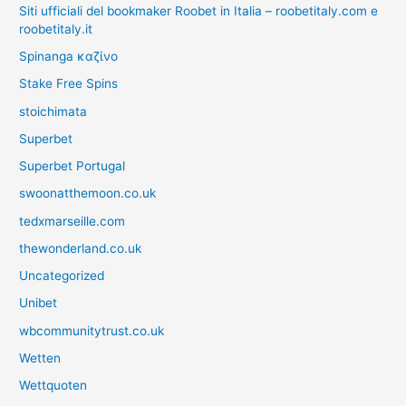
Siti ufficiali del bookmaker Roobet in Italia – roobetitaly.com e
roobetitaly.it
Spinanga καζίνο
Stake Free Spins
stoichimata
Superbet
Superbet Portugal
swoonatthemoon.co.uk
tedxmarseille.com
thewonderland.co.uk
Uncategorized
Unibet
wbcommunitytrust.co.uk
Wetten
Wettquoten