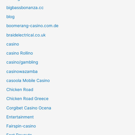
bigbassbonanza.cc
blog
boomerang-casino.com.de
braidelectrical.co.uk
casino
casino Rollino
casino/gambling
casinowazamba
casoola Mobile Casino
Chicken Road
Chicken Road Greece
Corgibet Casino Ocena
Entertainment
Fairspin-casino