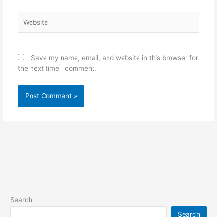
Website
Save my name, email, and website in this browser for
the next time I comment.
Search
Search