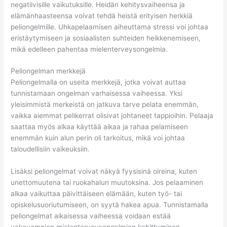
negatiivisille vaikutuksille. Heidän kehitysvaiheensa ja
elämänhaasteensa voivat tehdä heistä erityisen herkkiä
peliongelmille. Uhkapelaamisen aiheuttama stressi voi johtaa
eristäytymiseen ja sosiaalisten suhteiden heikkenemiseen,
mikä edelleen pahentaa mielenterveysongelmia.
Peliongelman merkkejä
Peliongelmalla on useita merkkejä, jotka voivat auttaa
tunnistamaan ongelman varhaisessa vaiheessa. Yksi
yleisimmistä merkeistä on jatkuva tarve pelata enemmän,
vaikka aiemmat pelikerrat olisivat johtaneet tappioihin. Pelaaja
saattaa myös alkaa käyttää aikaa ja rahaa pelamiseen
enemmän kuin alun perin oli tarkoitus, mikä voi johtaa
taloudellisiin vaikeuksiin.
Lisäksi peliongelmat voivat näkyä fyysisinä oireina, kuten
unettomuutena tai ruokahalun muutoksina. Jos pelaaminen
alkaa vaikuttaa päivittäiseen elämään, kuten työ- tai
opiskelusuoriutumiseen, on syytä hakea apua. Tunnistamalla
peliongelmat aikaisessa vaiheessa voidaan estää