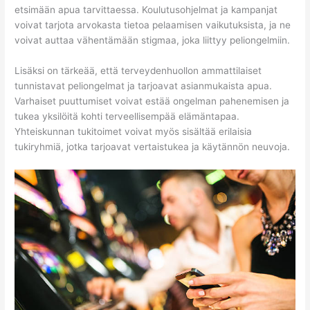
etsimään apua tarvittaessa. Koulutusohjelmat ja kampanjat
voivat tarjota arvokasta tietoa pelaamisen vaikutuksista, ja ne
voivat auttaa vähentämään stigmaa, joka liittyy peliongelmiin.
Lisäksi on tärkeää, että terveydenhuollon ammattilaiset
tunnistavat peliongelmat ja tarjoavat asianmukaista apua.
Varhaiset puuttumiset voivat estää ongelman pahenemisen ja
tukea yksilöitä kohti terveellisempää elämäntapaa.
Yhteiskunnan tukitoimet voivat myös sisältää erilaisia
tukiryhmiä, jotka tarjoavat vertaistukea ja käytännön neuvoja.