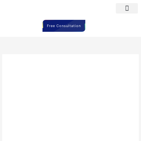
Skip
to
content
Autism Trea
Free Consultation
Peliongelma
Miten
uhkapelaaminen
vaikuttaa