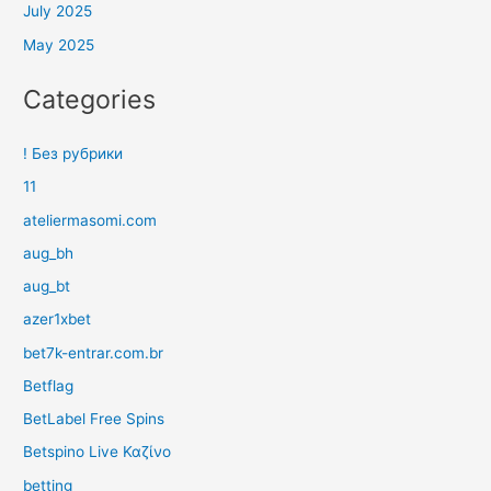
July 2025
May 2025
Categories
! Без рубрики
11
ateliermasomi.com
aug_bh
aug_bt
azer1xbet
bet7k-entrar.com.br
Betflag
BetLabel Free Spins
Betspino Live Καζίνο
betting