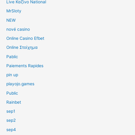
Live Καζίνο National
MrSloty
NEW
nové casino
Online Casino Efbet
Online Στοίχημα
Pablic
Paiements Rapides
pin up
playojo.games
Public
Rainbet
sep1
sep2
sep4