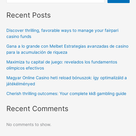
Recent Posts
Discover thrilling, favorable ways to manage your fairpari
casino funds
Gana a lo grande con Melbet Estrategias avanzadas de casino
para la acumulación de riqueza
Maximiza tu capital de juego: revelados los fundamentos
olímpicos efectivos
Magyar Online Casino heti reload bónuszok: így optimalizáld a
játékélményed
Cherish thrilling outcomes: Your complete kk8 gambling guide
Recent Comments
No comments to show.