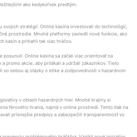
ôležitejšími ako kedykoľvek predtým.
ojich stratégií. Online kasína investovali do technológií,
ečné prostredie. Mnohé platformy zaviedli nové funkcie, ako
 kasín a pritiahli tak viac hráčov.
 posunuli. Online kasína sa začali viac orientovať na
a promo akcie, aby prilákali a udržali zákazníkov. Tieto
esli so sebou aj otázky o etike a zodpovednosti v hazardnom
islatívy v oblasti hazardných hier. Mnohé krajiny si
ia férového hrania, najmä v online prostredí. Tento tlak na
avali prísnejšie predpisy a zabezpečili transparentnosť vo
a prevenciu problémového hráčstva. Vznikli nové iniciatívy