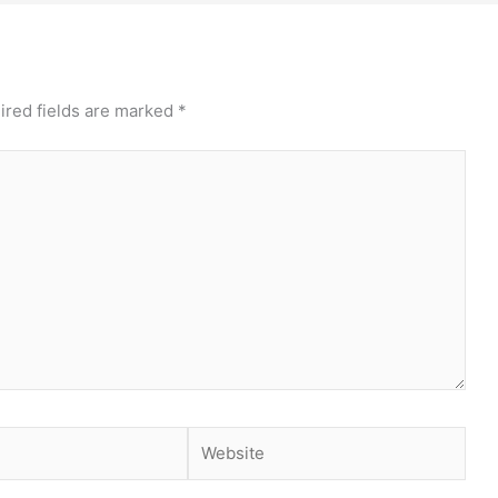
ired fields are marked
*
Website