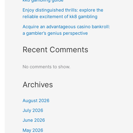
Enjoy distinguished thrills: explore the
reliable excitement of kk8 gambling
Acquire an advantageous casino bankroll:
a gambler’s genius perspective
Recent Comments
No comments to show.
Archives
August 2026
July 2026
June 2026
May 2026