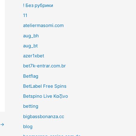
! Без рубрики
11
ateliermasomi.com
aug_bh
aug_bt
azer1xbet
bet7k-entrar.com.br
Betflag
BetLabel Free Spins
Betspino Live Καζίνο
betting
bigbassbonanza.cc
→
blog