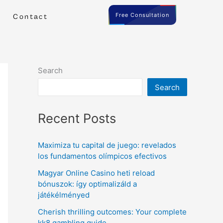
Free Consultation
Contact
Search
Search
Recent Posts
Maximiza tu capital de juego: revelados
los fundamentos olímpicos efectivos
Magyar Online Casino heti reload
bónuszok: így optimalizáld a
játékélményed
Cherish thrilling outcomes: Your complete
kk8 gambling guide