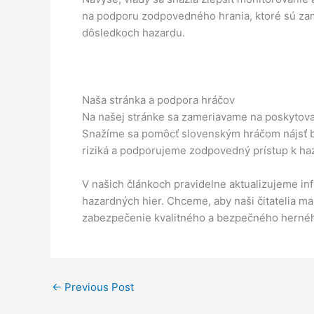
na podporu zodpovedného hrania, ktoré sú za
dôsledkoch hazardu.
Naša stránka a podpora hráčov
Na našej stránke sa zameriavame na poskytovan
Snažíme sa pomôcť slovenským hráčom nájsť 
riziká a podporujeme zodpovedný prístup k h
V našich článkoch pravidelne aktualizujeme inf
hazardných hier. Chceme, aby naši čitatelia m
zabezpečenie kvalitného a bezpečného hernéh
←
Previous Post