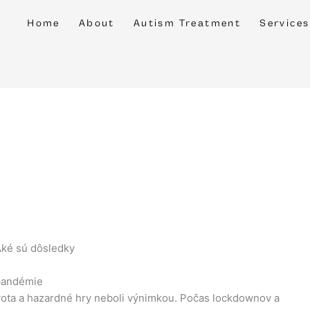
Home
About
Autism Treatment
Services
D- a jej vplyv na
Aké sú dôsledky
Aké sú dôsledky
 pandémie
ota a hazardné hry neboli výnimkou. Počas lockdownov a