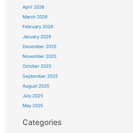
April 2026
March 2026
February 2026
January 2026
December 2025
November 2025
October 2025
September 2025
August 2025
July 2025
May 2025
Categories