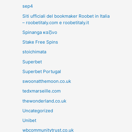
sep4
Siti ufficiali del bookmaker Roobet in Italia
– roobetitaly.com e roobetitaly.it
Spinanga καζίνο
Stake Free Spins
stoichimata
Superbet
Superbet Portugal
swoonatthemoon.co.uk
tedxmarseille.com
thewonderland.co.uk
Uncategorized
Unibet
wbcommunitytrust.co.uk