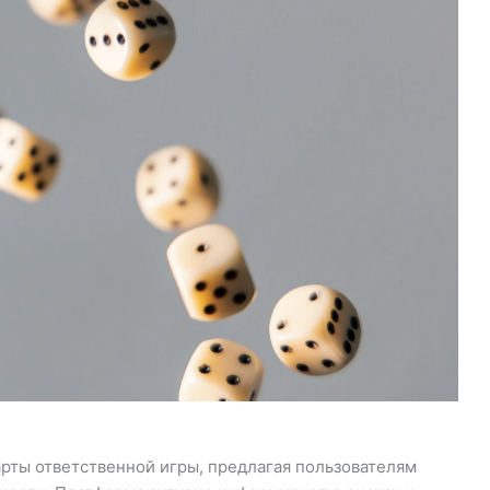
арты ответственной игры, предлагая пользователям