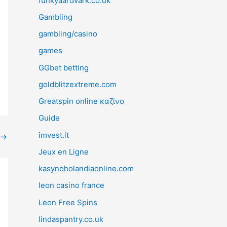
funkyaardvark.co.uk
Gambling
gambling/casino
games
GGbet betting
goldblitzextreme.com
Greatspin online καζίνο
Guide
imvest.it
→
Jeux en Ligne
kasynoholandiaonline.com
leon casino france
Leon Free Spins
lindaspantry.co.uk