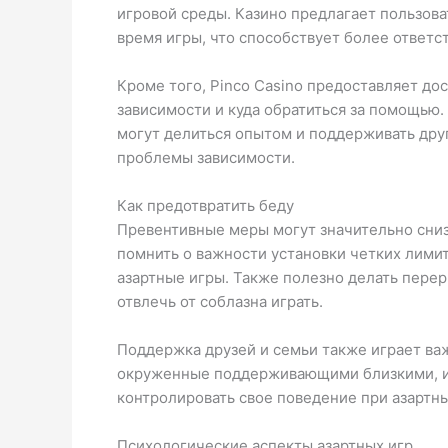
игровой среды. Казино предлагает пользова
время игры, что способствует более ответ
Кроме того, Pinco Casino предоставляет до
зависимости и куда обратиться за помощью.
могут делиться опытом и поддерживать дру
проблемы зависимости.
Как предотвратить беду
Превентивные меры могут значительно сниз
помнить о важности установки четких лимит
азартные игры. Также полезно делать пере
отвлечь от соблазна играть.
Поддержка друзей и семьи также играет ва
окруженные поддерживающими близкими, и
контролировать свое поведение при азартны
Психологические аспекты азартных игр