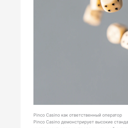
Pinco Casino как ответственный оператор
Pinco Casino демонстрирует высокие станд