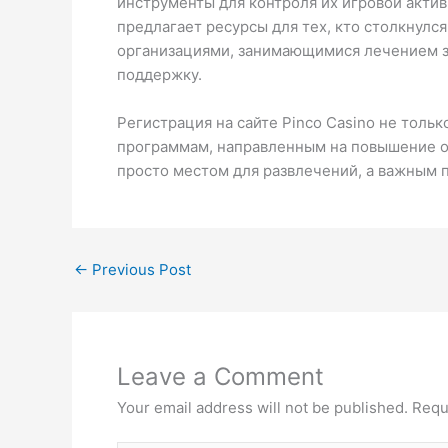
инструменты для контроля их игровой актив
предлагает ресурсы для тех, кто столкнулс
организациями, занимающимися лечением з
поддержку.
Регистрация на сайте Pinco Casino не тольк
программам, направленным на повышение ос
просто местом для развлечений, а важным п
←
Previous Post
Leave a Comment
Your email address will not be published.
Requ