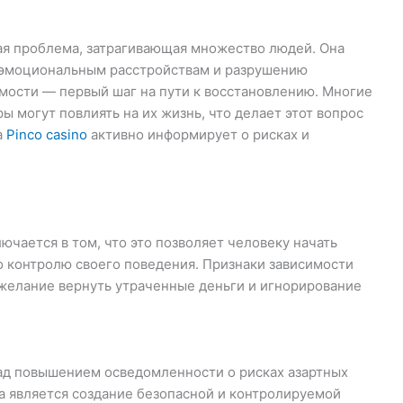
ная проблема, затрагивающая множество людей. Она
 эмоциональным расстройствам и разрушению
имости — первый шаг на пути к восстановлению. Многие
ы могут повлиять на их жизнь, что делает этот вопрос
а
Pinco casino
активно информирует о рисках и
ючается в том, что это позволяет человеку начать
о контролю своего поведения. Признаки зависимости
 желание вернуть утраченные деньги и игнорирование
над повышением осведомленности о рисках азартных
а является создание безопасной и контролируемой