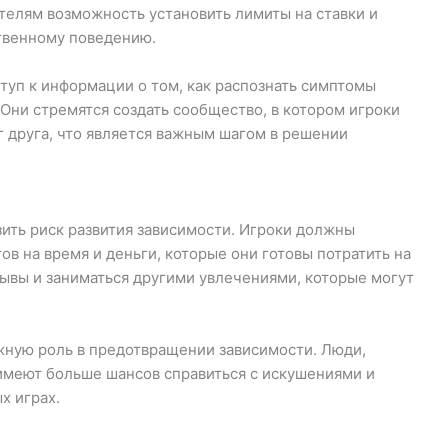
телям возможность установить лимиты на ставки и
ственному поведению.
ступ к информации о том, как распознать симптомы
 Они стремятся создать сообщество, в котором игроки
г друга, что является важным шагом в решении
ить риск развития зависимости. Игроки должны
ов на время и деньги, которые они готовы потратить на
рывы и заниматься другими увлечениями, которые могут
жную роль в предотвращении зависимости. Люди,
меют больше шансов справиться с искушениями и
х играх.