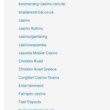
boomerang-casino.com.de
braidelectrical.co.uk
casino
casino Rollino
casino/gambling
casinowazamba
casoola Mobile Casino
Chicken Road
Chicken Road Greece
Corgibet Casino Ocena
Entertainment
Fairspin-casino
Fast Payouts