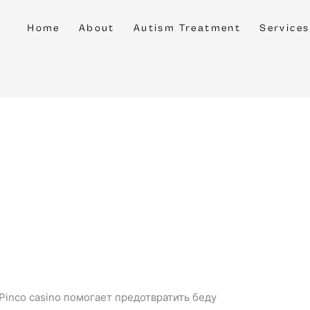
Home
About
Autism Treatment
Services
висимости от
как Pinco casino
дотвратить беду
Pinco casino помогает предотвратить беду