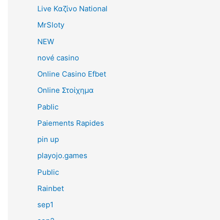
Live Καζίνο National
MrSloty
NEW
nové casino
Online Casino Efbet
Online Στοίχημα
Pablic
Paiements Rapides
pin up
playojo.games
Public
Rainbet
sep1