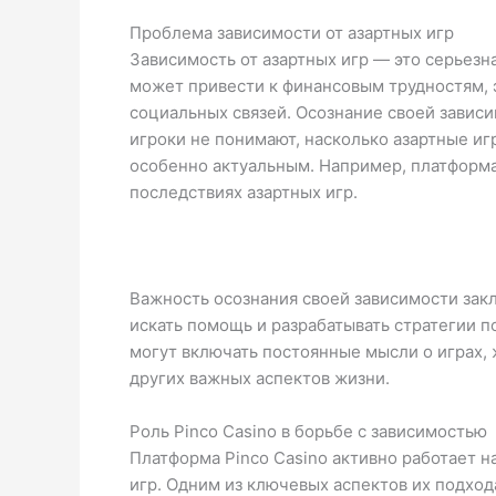
Проблема зависимости от азартных игр
Зависимость от азартных игр — это серьез
может привести к финансовым трудностям,
социальных связей. Осознание своей завис
игроки не понимают, насколько азартные игр
особенно актуальным. Например, платформ
последствиях азартных игр.
Важность осознания своей зависимости закл
искать помощь и разрабатывать стратегии п
могут включать постоянные мысли о играх,
других важных аспектов жизни.
Роль Pinco Casino в борьбе с зависимостью
Платформа Pinco Casino активно работает 
игр. Одним из ключевых аспектов их подход