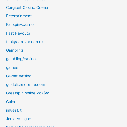
Corgibet Casino Ocena
Entertainment
Fairspin-casino
Fast Payouts
funkyaardvark.co.uk
Gambling
gambling/casino
games
GGbet betting
goldblitzextreme.com
Greatspin online καζίνο
Guide
imvest.it
Jeux en Ligne