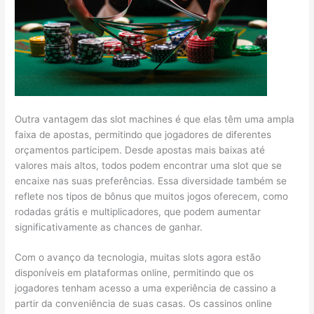
Outra vantagem das slot machines é que elas têm uma ampla
faixa de apostas, permitindo que jogadores de diferentes
orçamentos participem. Desde apostas mais baixas até
valores mais altos, todos podem encontrar uma slot que se
encaixe nas suas preferências. Essa diversidade também se
reflete nos tipos de bônus que muitos jogos oferecem, como
rodadas grátis e multiplicadores, que podem aumentar
significativamente as chances de ganhar.
Com o avanço da tecnologia, muitas slots agora estão
disponíveis em plataformas online, permitindo que os
jogadores tenham acesso a uma experiência de cassino a
partir da conveniência de suas casas. Os cassinos online