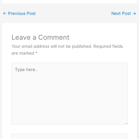
←
Previous Post
Next Post
→
Leave a Comment
Your email address will not be published.
Required fields
are marked
*
Type
here..
Name*