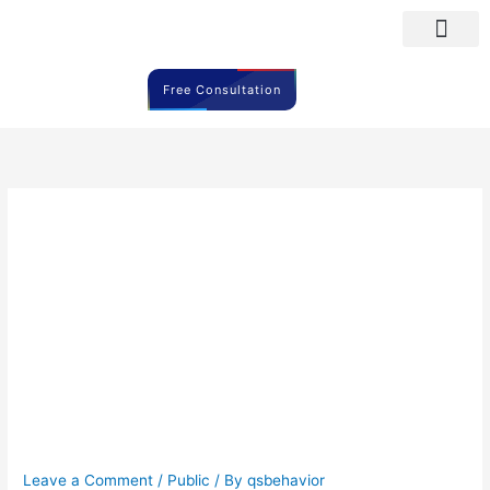
Skip
to
content
Autism Trea
Free Consultation
Os melhores
jogos para
apostar em um
cassino
Leave a Comment
/
Public
/ By
qsbehavior