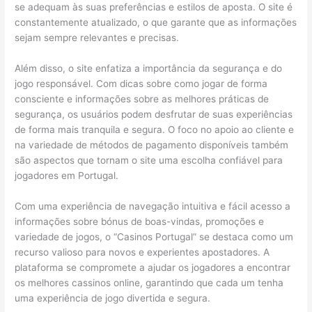
se adequam às suas preferências e estilos de aposta. O site é
constantemente atualizado, o que garante que as informações
sejam sempre relevantes e precisas.
Além disso, o site enfatiza a importância da segurança e do
jogo responsável. Com dicas sobre como jogar de forma
consciente e informações sobre as melhores práticas de
segurança, os usuários podem desfrutar de suas experiências
de forma mais tranquila e segura. O foco no apoio ao cliente e
na variedade de métodos de pagamento disponíveis também
são aspectos que tornam o site uma escolha confiável para
jogadores em Portugal.
Com uma experiência de navegação intuitiva e fácil acesso a
informações sobre bónus de boas-vindas, promoções e
variedade de jogos, o “Casinos Portugal” se destaca como um
recurso valioso para novos e experientes apostadores. A
plataforma se compromete a ajudar os jogadores a encontrar
os melhores cassinos online, garantindo que cada um tenha
uma experiência de jogo divertida e segura.