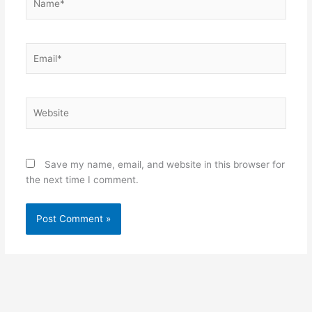
Email*
Website
Save my name, email, and website in this browser for
the next time I comment.