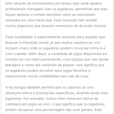
feito através de transmissões em tempo real, onde dealers
profissionais interagem com os jogadores, permitindo que eles
façam apostas e tomem decisões como se estivessem
sentados em uma mesa real. Essa inovação tem atraído
muitos jogadores que buscam momentos de diversão intensa.
Essa modalidade é especialmente atraente para aqueles que
buscam a interação social, já que muitos cassinos ao vivo
incluem chats onde os jogadores podem conversar entre si e
com o dealer. Além disso, a variedade de jogos disponíveis em
formato ao vivo está aumentando, com opções que vão desde
blackjack e roleta até variantes de pôquer. Isso significa que
os jogadores podem escolher seus jogos favoritos e
experimentar novas modalidades sem sair de casa.
A tecnologia também permite que os cassinos ao vivo
ofereçam bônus e promoções específicas, atraindo ainda mais
jogadores. Por exemplo, muitos sites oferecem bônus de
cashback em jogos ao vivo, o que significa que os jogadores
podem recuperar uma porcentagem das suas perdas. Essa