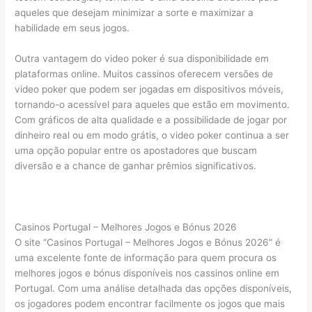
aqueles que desejam minimizar a sorte e maximizar a
habilidade em seus jogos.
Outra vantagem do video poker é sua disponibilidade em
plataformas online. Muitos cassinos oferecem versões de
video poker que podem ser jogadas em dispositivos móveis,
tornando-o acessível para aqueles que estão em movimento.
Com gráficos de alta qualidade e a possibilidade de jogar por
dinheiro real ou em modo grátis, o video poker continua a ser
uma opção popular entre os apostadores que buscam
diversão e a chance de ganhar prêmios significativos.
Casinos Portugal – Melhores Jogos e Bónus 2026
O site “Casinos Portugal – Melhores Jogos e Bónus 2026” é
uma excelente fonte de informação para quem procura os
melhores jogos e bónus disponíveis nos cassinos online em
Portugal. Com uma análise detalhada das opções disponíveis,
os jogadores podem encontrar facilmente os jogos que mais