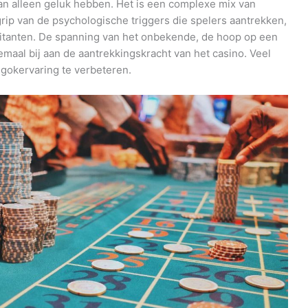
 dan alleen geluk hebben. Het is een complexe mix van
rip van de psychologische triggers die spelers aantrekken,
loitanten. De spanning van het onbekende, de hoop op een
lemaal bij aan de aantrekkingskracht van het casino. Veel
gokervaring te verbeteren.