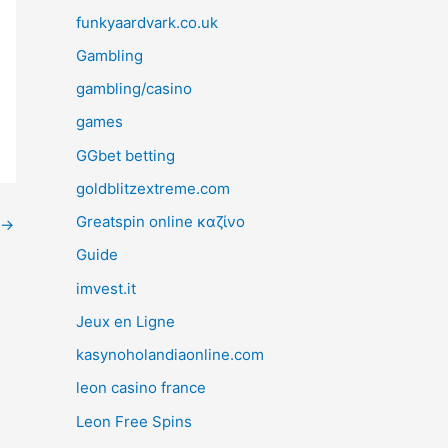
funkyaardvark.co.uk
Gambling
gambling/casino
games
GGbet betting
goldblitzextreme.com
Greatspin online καζίνο
→
Guide
imvest.it
Jeux en Ligne
kasynoholandiaonline.com
leon casino france
Leon Free Spins