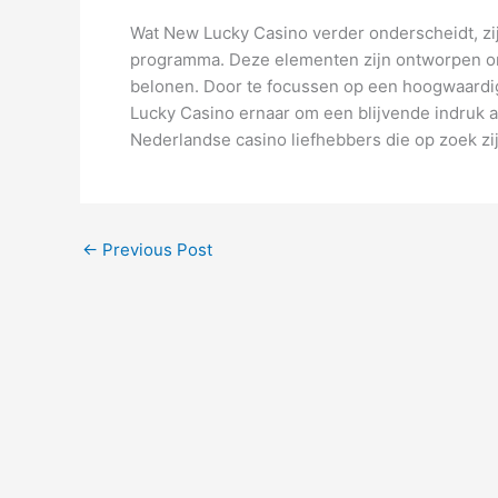
Wat New Lucky Casino verder onderscheidt, zij
programma. Deze elementen zijn ontworpen om 
belonen. Door te focussen op een hoogwaardi
Lucky Casino ernaar om een blijvende indruk a
Nederlandse casino liefhebbers die op zoek z
←
Previous Post