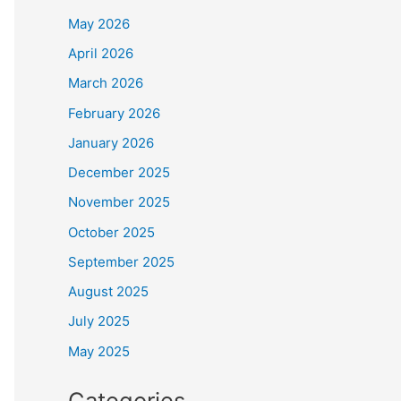
May 2026
April 2026
March 2026
February 2026
January 2026
December 2025
November 2025
October 2025
September 2025
August 2025
July 2025
May 2025
Categories