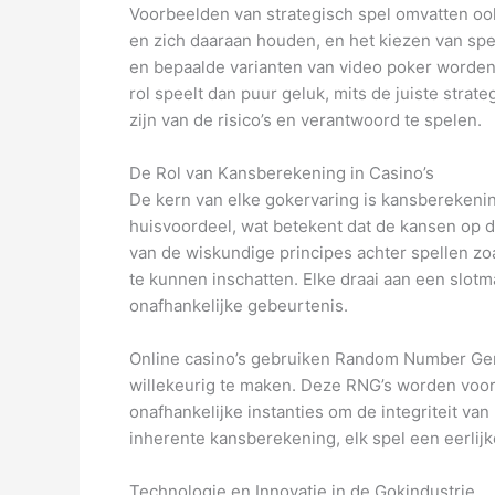
Voorbeelden van strategisch spel omvatten oo
en zich daaraan houden, en het kiezen van spe
en bepaalde varianten van video poker worden
rol speelt dan puur geluk, mits de juiste stra
zijn van de risico’s en verantwoord te spelen.
De Rol van Kansberekening in Casino’s
De kern van elke gokervaring is kansberekeni
huisvoordeel, wat betekent dat de kansen op de 
van de wiskundige principes achter spellen zoa
te kunnen inschatten. Elke draai aan een slot
onafhankelijke gebeurtenis.
Online casino’s gebruiken Random Number Gene
willekeurig te maken. Deze RNG’s worden voor
onafhankelijke instanties om de integriteit van
inherente kansberekening, elk spel een eerlijke
Technologie en Innovatie in de Gokindustrie