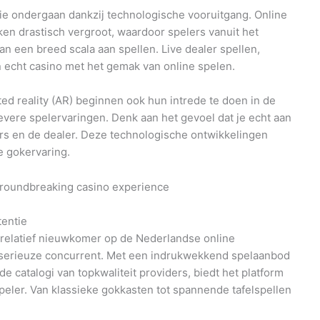
ie ondergaan dankzij technologische vooruitgang. Online
en drastisch vergroot, waardoor spelers vanuit het
n een breed scala aan spellen. Live dealer spellen,
 echt casino met het gemak van online spelen.
ted reality (AR) beginnen ook hun intrede te doen in de
vere spelervaringen. Denk aan het gevoel dat je echt aan
ers en de dealer. Deze technologische ontwikkelingen
e gokervaring.
entie
 relatief nieuwkomer op de Nederlandse online
en serieuze concurrent. Met een indrukwekkend spelaanbod
e catalogi van topkwaliteit providers, biedt het platform
peler. Van klassieke gokkasten tot spannende tafelspellen