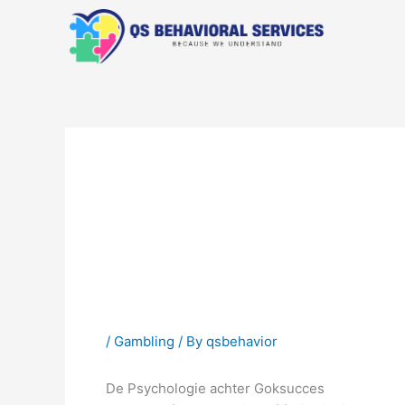
Skip
to
content
Ontdek gere
gokformules v
baanbrekende 
/
Gambling
/ By
qsbehavior
De Psychologie achter Goksucces