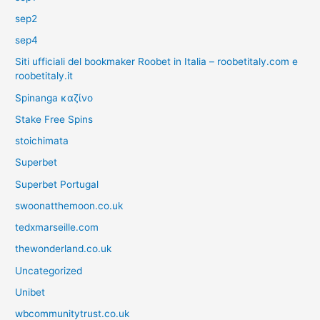
sep2
sep4
Siti ufficiali del bookmaker Roobet in Italia – roobetitaly.com e
roobetitaly.it
Spinanga καζίνο
Stake Free Spins
stoichimata
Superbet
Superbet Portugal
swoonatthemoon.co.uk
tedxmarseille.com
thewonderland.co.uk
Uncategorized
Unibet
wbcommunitytrust.co.uk