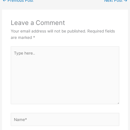
←
Previous Post
Next Post
→
Leave a Comment
Your email address will not be published.
Required fields
are marked
*
Type
here..
Name*