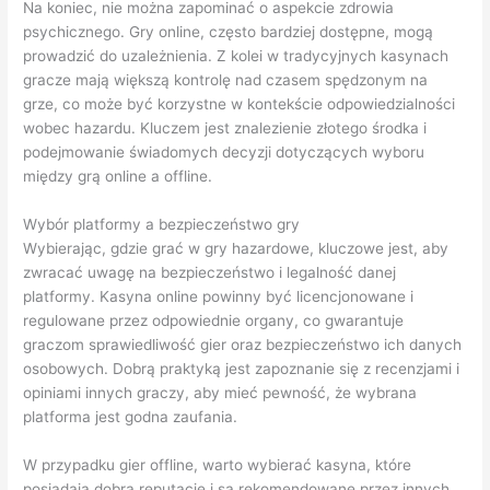
Na koniec, nie można zapominać o aspekcie zdrowia
psychicznego. Gry online, często bardziej dostępne, mogą
prowadzić do uzależnienia. Z kolei w tradycyjnych kasynach
gracze mają większą kontrolę nad czasem spędzonym na
grze, co może być korzystne w kontekście odpowiedzialności
wobec hazardu. Kluczem jest znalezienie złotego środka i
podejmowanie świadomych decyzji dotyczących wyboru
między grą online a offline.
Wybór platformy a bezpieczeństwo gry
Wybierając, gdzie grać w gry hazardowe, kluczowe jest, aby
zwracać uwagę na bezpieczeństwo i legalność danej
platformy. Kasyna online powinny być licencjonowane i
regulowane przez odpowiednie organy, co gwarantuje
graczom sprawiedliwość gier oraz bezpieczeństwo ich danych
osobowych. Dobrą praktyką jest zapoznanie się z recenzjami i
opiniami innych graczy, aby mieć pewność, że wybrana
platforma jest godna zaufania.
W przypadku gier offline, warto wybierać kasyna, które
posiadają dobrą reputację i są rekomendowane przez innych