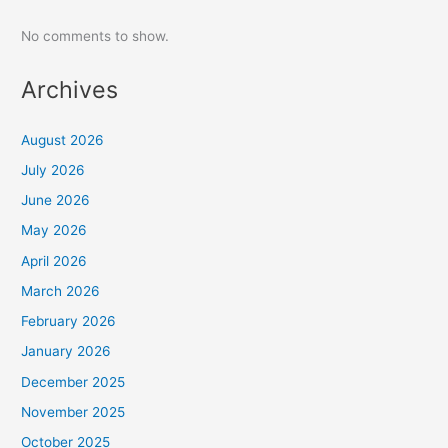
No comments to show.
Archives
August 2026
July 2026
June 2026
May 2026
April 2026
March 2026
February 2026
January 2026
December 2025
November 2025
October 2025