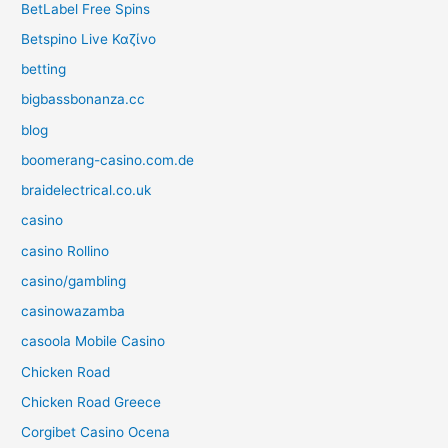
BetLabel Free Spins
Betspino Live Καζίνο
betting
bigbassbonanza.cc
blog
boomerang-casino.com.de
braidelectrical.co.uk
casino
casino Rollino
casino/gambling
casinowazamba
casoola Mobile Casino
Chicken Road
Chicken Road Greece
Corgibet Casino Ocena