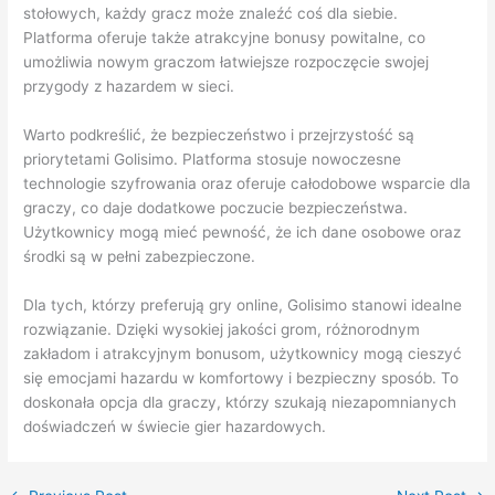
stołowych, każdy gracz może znaleźć coś dla siebie.
Platforma oferuje także atrakcyjne bonusy powitalne, co
umożliwia nowym graczom łatwiejsze rozpoczęcie swojej
przygody z hazardem w sieci.
Warto podkreślić, że bezpieczeństwo i przejrzystość są
priorytetami Golisimo. Platforma stosuje nowoczesne
technologie szyfrowania oraz oferuje całodobowe wsparcie dla
graczy, co daje dodatkowe poczucie bezpieczeństwa.
Użytkownicy mogą mieć pewność, że ich dane osobowe oraz
środki są w pełni zabezpieczone.
Dla tych, którzy preferują gry online, Golisimo stanowi idealne
rozwiązanie. Dzięki wysokiej jakości grom, różnorodnym
zakładom i atrakcyjnym bonusom, użytkownicy mogą cieszyć
się emocjami hazardu w komfortowy i bezpieczny sposób. To
doskonała opcja dla graczy, którzy szukają niezapomnianych
doświadczeń w świecie gier hazardowych.