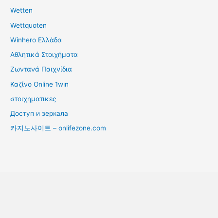
Wetten
Wettquoten
Winhero Ελλάδα
Αθλητικά Στοιχήματα
Ζωντανά Παιχνίδια
Καζίνο Online 1win
στοιχηματικες
Доступ и зеркала
카지노사이트 – onlifezone.com