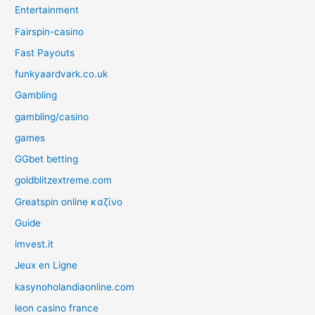
Entertainment
Fairspin-casino
Fast Payouts
funkyaardvark.co.uk
Gambling
gambling/casino
games
GGbet betting
goldblitzextreme.com
Greatspin online καζίνο
Guide
imvest.it
Jeux en Ligne
kasynoholandiaonline.com
leon casino france