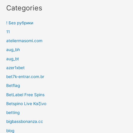
Categories
! Без рубрики
11
ateliermasomi.com
aug_bh
aug_bt
azer1xbet
bet7k-entrar.com.br
Betflag
BetLabel Free Spins
Betspino Live Καζίνο
betting
bigbassbonanza.cc
blog