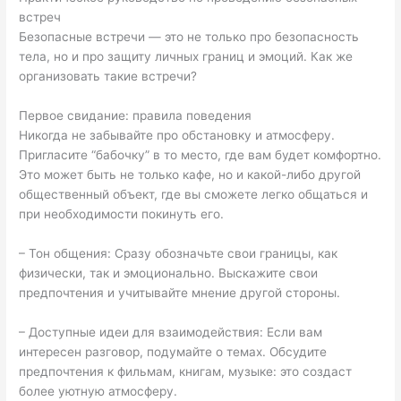
встреч
Безопасные встречи — это не только про безопасность
тела, но и про защиту личных границ и эмоций. Как же
организовать такие встречи?
Первое свидание: правила поведения
Никогда не забывайте про обстановку и атмосферу.
Пригласите “бабочку” в то место, где вам будет комфортно.
Это может быть не только кафе, но и какой-либо другой
общественный объект, где вы сможете легко общаться и
при необходимости покинуть его.
– Тон общения: Сразу обозначьте свои границы, как
физически, так и эмоционально. Выскажите свои
предпочтения и учитывайте мнение другой стороны.
– Доступные идеи для взаимодействия: Если вам
интересен разговор, подумайте о темах. Обсудите
предпочтения к фильмам, книгам, музыке: это создаст
более уютную атмосферу.