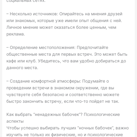
социальных сетях.
– Несколько источников: Опирайтесь на мнения друзей
или знакомых, которые уже имели опыт общения с ней.
Личное мнение может оказаться более ценным, чем
реклама.
– Определение местоположения: Предпочитайте
общественные места для первых встреч. Это может быть
кафе или клуб. Убедитесь, что вам удобно добираться до
данного места.
– Создание комфортной атмосферы: Подумайте о
проведении встречи в знакомом окружении, где вы
чувствуете себя безопасно и соответственно можете
быстро закончить встречу, если что-то пойдет не так.
Как выбрать “ненадежных бабочек”? Психологические
аспекты
Чтобы успешно выбирать лучших “ночных бабочек”, важно
изучить не только их физические, но и психологические