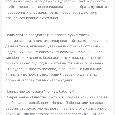
особенно среди молодежной аудитории. Необходимость
глубже понять и проанализировать, как выбрать лучших и
проверенных специалистов для безопасных встреч,
становится крайне актуальной.
Наша статья предлагает не просто сухие факты и
рекомендации, а систематизированный подход к изучению
данной темы, включающий знания о том, как отличить
надежных “ночных бабочек” от возможных мошенников,
как обеспечить свою безопасность и комфорт, а также
почему важно подходить к этой части жизни осознанно.
Это будет не просто пособие, а ваш верный гид в мире
интимных встреч, позволяющий уверенно шагать по
сложным тропам тайных наслаждений.
Понимание феномена “ночных бабочек”
Современное общество охотно исследует ночь как время
свободы и расслабления. Ночные бабочки, или же секс-
работницы, зачастую являются частью этого культурного
пейзажа. Для кого-то это способ заработать деньги, для