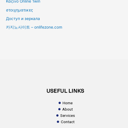
Καζίνο Online 1win
στοιχηματικες
Доступ и зеркала
카지노사이트 – onlifezone.com
USEFUL LINKS
Home
About
Services
Contact