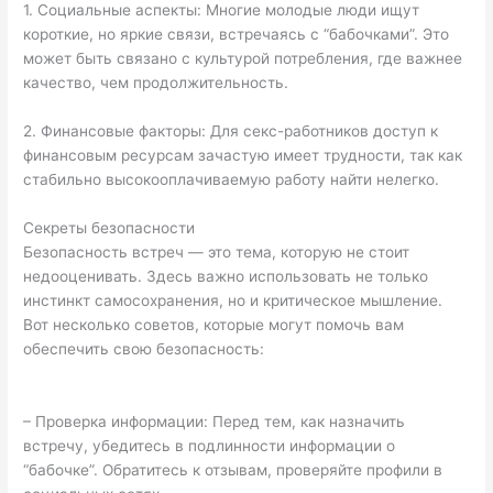
1. Социальные аспекты: Многие молодые люди ищут
короткие, но яркие связи, встречаясь с “бабочками”. Это
может быть связано с культурой потребления, где важнее
качество, чем продолжительность.
2. Финансовые факторы: Для секс-работников доступ к
финансовым ресурсам зачастую имеет трудности, так как
стабильно высокооплачиваемую работу найти нелегко.
Секреты безопасности
Безопасность встреч — это тема, которую не стоит
недооценивать. Здесь важно использовать не только
инстинкт самосохранения, но и критическое мышление.
Вот несколько советов, которые могут помочь вам
обеспечить свою безопасность:
– Проверка информации: Перед тем, как назначить
встречу, убедитесь в подлинности информации о
“бабочке”. Обратитесь к отзывам, проверяйте профили в