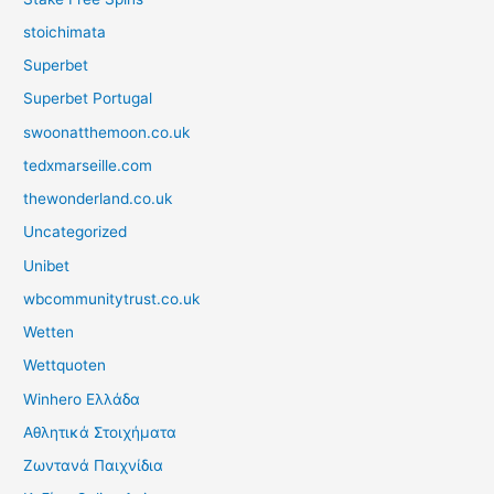
stoichimata
Superbet
Superbet Portugal
swoonatthemoon.co.uk
tedxmarseille.com
thewonderland.co.uk
Uncategorized
Unibet
wbcommunitytrust.co.uk
Wetten
Wettquoten
Winhero Ελλάδα
Αθλητικά Στοιχήματα
Ζωντανά Παιχνίδια