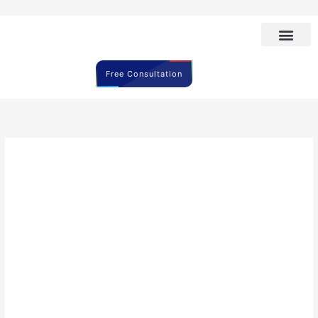
Skip
to
content
Autism Tr
Free Consultation
Ночные бабочки
Томска: как
выбрать лучших
и проверенных