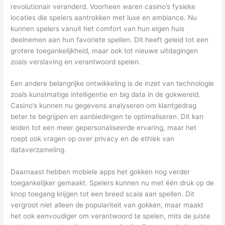
revolutionair veranderd. Voorheen waren casino’s fysieke
locaties die spelers aantrokken met luxe en ambiance. Nu
kunnen spelers vanuit het comfort van hun eigen huis
deelnemen aan hun favoriete spellen. Dit heeft geleid tot een
grotere toegankelijkheid, maar ook tot nieuwe uitdagingen
zoals verslaving en verantwoord spelen.
Een andere belangrijke ontwikkeling is de inzet van technologie
zoals kunstmatige intelligentie en big data in de gokwereld.
Casino’s kunnen nu gegevens analyseren om klantgedrag
beter te begrijpen en aanbiedingen te optimaliseren. Dit kan
leiden tot een meer gepersonaliseerde ervaring, maar het
roept ook vragen op over privacy en de ethiek van
dataverzameling.
Daarnaast hebben mobiele apps het gokken nog verder
toegankelijker gemaakt. Spelers kunnen nu met één druk op de
knop toegang krijgen tot een breed scala aan spellen. Dit
vergroot niet alleen de populariteit van gokken, maar maakt
het ook eenvoudiger om verantwoord te spelen, mits de juiste