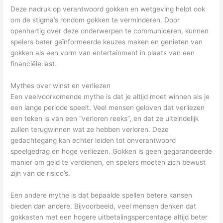
Deze nadruk op verantwoord gokken en wetgeving helpt ook
om de stigma’s rondom gokken te verminderen. Door
openhartig over deze onderwerpen te communiceren, kunnen
spelers beter geïnformeerde keuzes maken en genieten van
gokken als een vorm van entertainment in plaats van een
financiële last.
Mythes over winst en verliezen
Een veelvoorkomende mythe is dat je altijd moet winnen als je
een lange periode speelt. Veel mensen geloven dat verliezen
een teken is van een “verloren reeks”, en dat ze uiteindelijk
zullen terugwinnen wat ze hebben verloren. Deze
gedachtegang kan echter leiden tot onverantwoord
speelgedrag en hoge verliezen. Gokken is geen gegarandeerde
manier om geld te verdienen, en spelers moeten zich bewust
zijn van de risico’s.
Een andere mythe is dat bepaalde spellen betere kansen
bieden dan andere. Bijvoorbeeld, veel mensen denken dat
gokkasten met een hogere uitbetalingspercentage altijd beter