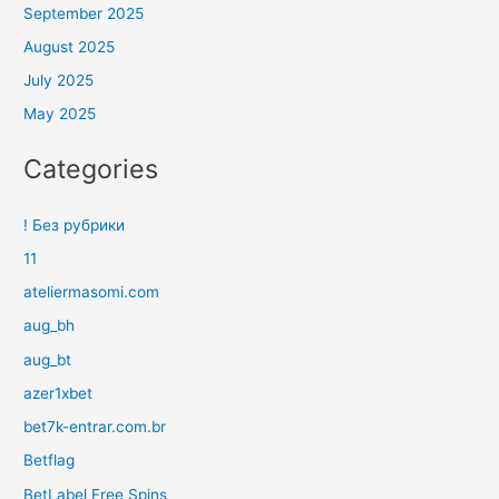
September 2025
August 2025
July 2025
May 2025
Categories
! Без рубрики
11
ateliermasomi.com
aug_bh
aug_bt
azer1xbet
bet7k-entrar.com.br
Betflag
BetLabel Free Spins