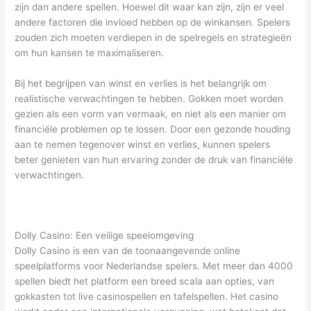
zijn dan andere spellen. Hoewel dit waar kan zijn, zijn er veel
andere factoren die invloed hebben op de winkansen. Spelers
zouden zich moeten verdiepen in de spelregels en strategieën
om hun kansen te maximaliseren.
Bij het begrijpen van winst en verlies is het belangrijk om
realistische verwachtingen te hebben. Gokken moet worden
gezien als een vorm van vermaak, en niet als een manier om
financiële problemen op te lossen. Door een gezonde houding
aan te nemen tegenover winst en verlies, kunnen spelers
beter genieten van hun ervaring zonder de druk van financiële
verwachtingen.
Dolly Casino: Een veilige speelomgeving
Dolly Casino is een van de toonaangevende online
speelplatforms voor Nederlandse spelers. Met meer dan 4000
spellen biedt het platform een breed scala aan opties, van
gokkasten tot live casinospellen en tafelspellen. Het casino