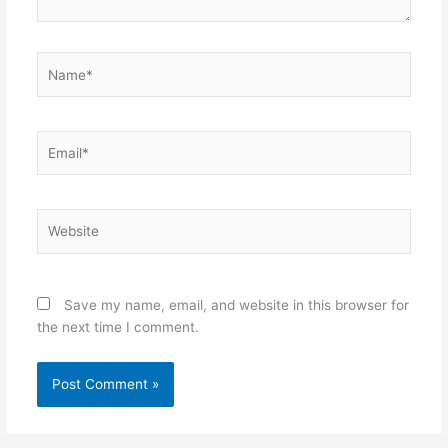
Name*
Email*
Website
Save my name, email, and website in this browser for
the next time I comment.