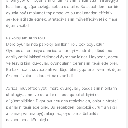
əhəmiyyətlidir. Oyunların dinamikalarını anlamadan strategiya
hazırlamaq, uğursuzluğa səbəb ola bilər. Bu səbəbdən, hər bir
oyunla bağlı məlumat toplamaq və bu məlumatları effektiv
şəkildə istifadə etmək, strategiyaların müvəffəqiyyətli olması
üçün vacibdir.
Psixoloji amillərin rolu
Mərc oyunlarında psixoloji amillərin rolu çox böyükdür.
Oyunçular, emosiyalarını idarə etməyi və strateji düşünmə
qabiliyyətini inkişaf etdirməyi öyrənməlidirlər. Həyəcan, qorxu
və təzyiq kimi duyğular, oyunçuların qərarlarını təsir edə bilər.
Bu baxımdan, soyuqqanlı və düşünülmüş qərarlar vermək üçün
öz emosiyalarını idarə etmək vacibdir.
Ayrıca, müvəffəqiyyətli mərc oyunçuları, başqalarının onların
strategiyalarını və qərarlarını necə qəbul etdiyini də
düşünməlidirlər. Digər oyunçuların reaksiyaları, onların strateji
planlarını təsir edə bilər. Bu səbəbdən, psixoloji durumu yaxşı
anlamaq və ona uyğunlaşmaq, oyunlarda üstünlük
qazanmaqda köməkçi olur.