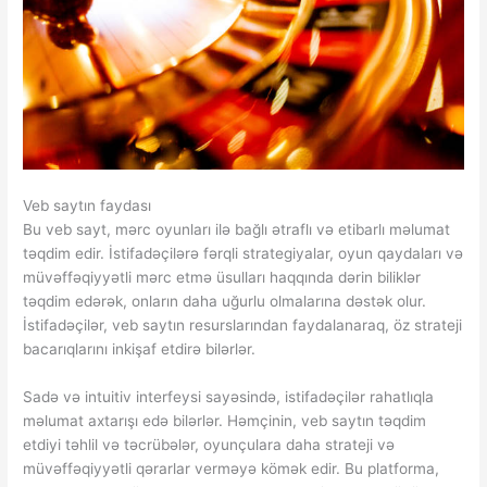
Veb saytın faydası
Bu veb sayt, mərc oyunları ilə bağlı ətraflı və etibarlı məlumat
təqdim edir. İstifadəçilərə fərqli strategiyalar, oyun qaydaları və
müvəffəqiyyətli mərc etmə üsulları haqqında dərin biliklər
təqdim edərək, onların daha uğurlu olmalarına dəstək olur.
İstifadəçilər, veb saytın resurslarından faydalanaraq, öz strateji
bacarıqlarını inkişaf etdirə bilərlər.
Sadə və intuitiv interfeysi sayəsində, istifadəçilər rahatlıqla
məlumat axtarışı edə bilərlər. Həmçinin, veb saytın təqdim
etdiyi təhlil və təcrübələr, oyunçulara daha strateji və
müvəffəqiyyətli qərarlar verməyə kömək edir. Bu platforma,