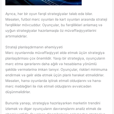
Ayrıca, hər bir oyun fərqli strategiyalar tələb edə bilər.
Məsələn, futbol mərc oyunları ilə kart oyunları arasında strateji
fərqliliklər mövcuddur. Oyunçular, bu fərqlilikləri anlamaq və
uyğun strategiyalar hazırlamaqla öz müvəffəqiyyətlərini
artırmalıdırlar.
Strateji planlaşdırmanın əhəmiyyəti
Mərc oyunlarında müvəffəqiyyət əldə etmək üçün strategiya
planlaşdırması çox önəmlidir. Yaxşı bir strategiya, oyunçuların
mərc etmə qərarlarını daha ağıllı və hesablama yönümlü
şəkildə vermələrinə imkan tanıyır. Oyunçular, riskləri minimuma
endirmək və gəlir əldə etmək üçün planlı hərəkət etməlidirlər.
Məsələn, hansı oyunlarda iştirak etməli olduqlarını və hansı
mərc məbləğləri ilə risk etməli olduqlarını əvvəlcədən
düşünməlidirlər.
Bununla yanaşı, strategiya hazırlayarkən marketin trendini
izləmək və digər oyunçuların davranışlarını analiz etmək də