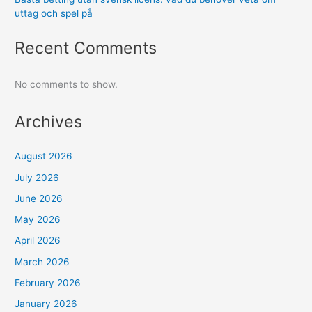
uttag och spel på
Recent Comments
No comments to show.
Archives
August 2026
July 2026
June 2026
May 2026
April 2026
March 2026
February 2026
January 2026