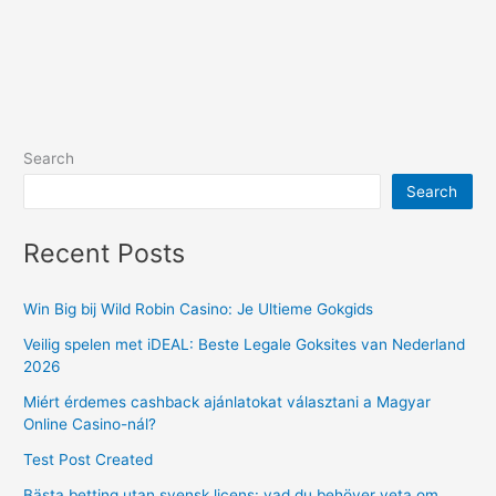
Search
Search
Recent Posts
Win Big bij Wild Robin Casino: Je Ultieme Gokgids
Veilig spelen met iDEAL: Beste Legale Goksites van Nederland
2026
Miért érdemes cashback ajánlatokat választani a Magyar
Online Casino-nál?
Test Post Created
Bästa betting utan svensk licens: vad du behöver veta om