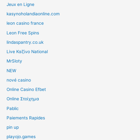
Jeux en Ligne
kasynoholandiaonline.com
leon casino france
Leon Free Spins
lindaspantry.co.uk
Live Καζίνο National
MrSloty
NEW
nové casino
Online Casino Efbet
Online Στοίχημα
Pablic
Paiements Rapides
pin up
playojo.games