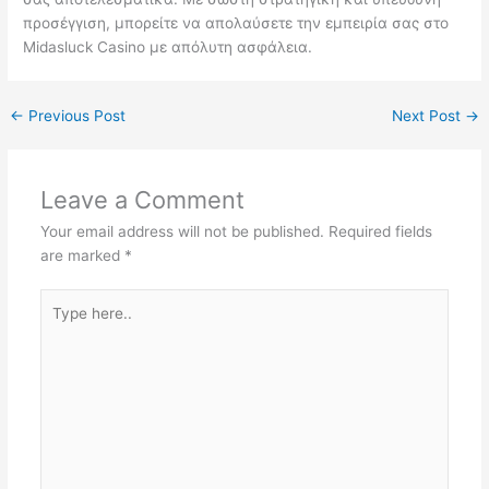
προσέγγιση, μπορείτε να απολαύσετε την εμπειρία σας στο
Midasluck Casino με απόλυτη ασφάλεια.
←
Previous Post
Next Post
→
Leave a Comment
Your email address will not be published.
Required fields
are marked
*
Type
here..