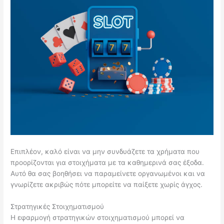
Επιπλέον, καλό είναι να μην συνδυάζετε τα χρήματα που
προορίζονται για στοιχήματα με τα καθημερινά σας έξοδα.
Αυτό θα σας βοηθήσει να παραμείνετε οργανωμένοι και να
γνωρίζετε ακριβώς πότε μπορείτε να παίξετε χωρίς άγχος.
Στρατηγικές Στοιχηματισμού
Η εφαρμογή στρατηγικών στοιχηματισμού μπορεί να