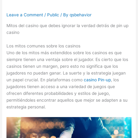
casino
Leave a Comment
/
Public
/ By
qsbehavior
Mitos del casino que debes ignorar la verdad detrás de pin up
casino
Los mitos comunes sobre los casinos
Uno de los mitos más extendidos sobre los casinos es que
siempre tienen una ventaja sobre el jugador. Es cierto que los
casinos tienen un margen, pero esto no significa que los
jugadores no puedan ganar. La suerte y la estrategia juegan
un papel crucial. En plataformas como
casino Pin-up
, los
jugadores tienen acceso a una variedad de juegos que
ofrecen diferentes probabilidades y estilos de juego,
permitiéndoles encontrar aquellos que mejor se adapten a su
estrategia personal.