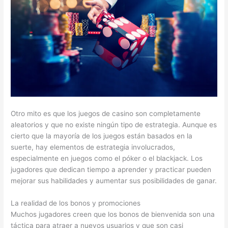
Otro mito es que los juegos de casino son completamente
aleatorios y que no existe ningún tipo de estrategia. Aunque es
cierto que la mayoría de los juegos están basados en la
suerte, hay elementos de estrategia involucrados,
especialmente en juegos como el póker o el blackjack. Los
jugadores que dedican tiempo a aprender y practicar pueden
mejorar sus habilidades y aumentar sus posibilidades de ganar.
La realidad de los bonos y promociones
Muchos jugadores creen que los bonos de bienvenida son una
táctica para atraer a nuevos usuarios y que son casi