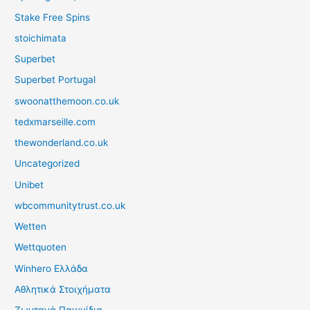
Stake Free Spins
stoichimata
Superbet
Superbet Portugal
swoonatthemoon.co.uk
tedxmarseille.com
thewonderland.co.uk
Uncategorized
Unibet
wbcommunitytrust.co.uk
Wetten
Wettquoten
Winhero Ελλάδα
Αθλητικά Στοιχήματα