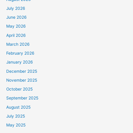
July 2026
June 2026
May 2026
April 2026
March 2026
February 2026
January 2026
December 2025
November 2025
October 2025
September 2025
August 2025
July 2025
May 2025