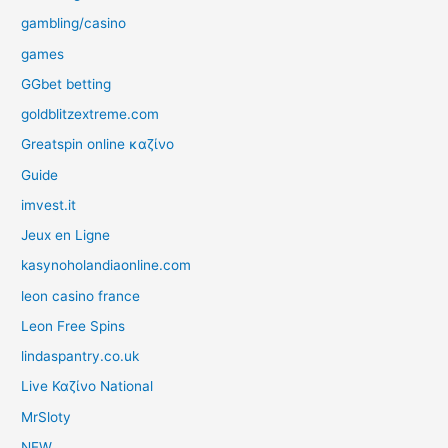
gambling/casino
games
GGbet betting
goldblitzextreme.com
Greatspin online καζίνο
Guide
imvest.it
Jeux en Ligne
kasynoholandiaonline.com
leon casino france
Leon Free Spins
lindaspantry.co.uk
Live Καζίνο National
MrSloty
NEW