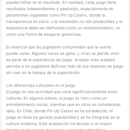
pueden influir en el resultado. En realidad, cada juego tiene
resultados independientes y aleatorios, especialmente en
plataformas reguladas como Pin Up Casino, donde la
transparencia es clave. Los resultados no son predecibles y la
experiencia debe ser disfrutada como un entretenimiento, no
como una forma de asegurar ganancias.
Es esencial que los jugadores comprendan que la suerte
puede variar. Algunas veces se gana, y otras se pierde; esto
es parte de la experiencia del juego. Aceptar esta realidad
permite a los jugadores disfrutar más de sus sesiones de juego
sin caer en la trampa de la superstición.
Las diferencias culturales en el juego
El juego es una actividad que varía significativamente entre
culturas. En algunos países, el juego es visto como un
entretenimiento social, mientras que en otros es considerado
tabú. En Chile, donde Pin Up Casino se ha establecido, el
juego en línea ha ganado popularidad y se ha integrado en la
cultura moderna. Esta aceptación ha llevado a un mayor