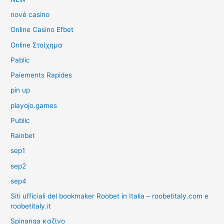
nové casino
Online Casino Efbet
Online Στοίχημα
Pablic
Paiements Rapides
pin up
playojo.games
Public
Rainbet
sep1
sep2
sep4
Siti ufficiali del bookmaker Roobet in Italia – roobetitaly.com e
roobetitaly.it
Spinanga καζίνο