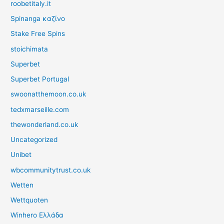
roobetitaly.it
Spinanga καζίνο
Stake Free Spins
stoichimata
Superbet
Superbet Portugal
swoonatthemoon.co.uk
tedxmarseille.com
thewonderland.co.uk
Uncategorized
Unibet
wbcommunitytrust.co.uk
Wetten
Wettquoten
Winhero Ελλάδα