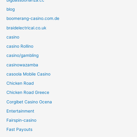
blog
boomerang-casino.com.de
braidelectrical.co.uk
casino
casino Rollino
casino/gambling
casinowazamba
casoola Mobile Casino
Chicken Road
Chicken Road Greece
Corgibet Casino Ocena
Entertainment
Fairspin-casino
Fast Payouts