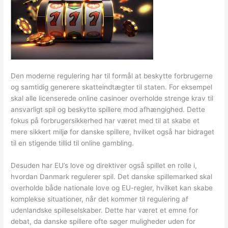
Den moderne regulering har til formål at beskytte forbrugerne
og samtidig generere skatteindtægter til staten. For eksempel
skal alle licenserede online casinoer overholde strenge krav til
ansvarligt spil og beskytte spillere mod afhængighed. Dette
fokus på forbrugersikkerhed har været med til at skabe et
mere sikkert miljø for danske spillere, hvilket også har bidraget
til en stigende tillid til online gambling.
Desuden har EU’s love og direktiver også spillet en rolle i,
hvordan Danmark regulerer spil. Det danske spillemarked skal
overholde både nationale love og EU-regler, hvilket kan skabe
komplekse situationer, når det kommer til regulering af
udenlandske spilleselskaber. Dette har været et emne for
debat, da danske spillere ofte søger muligheder uden for