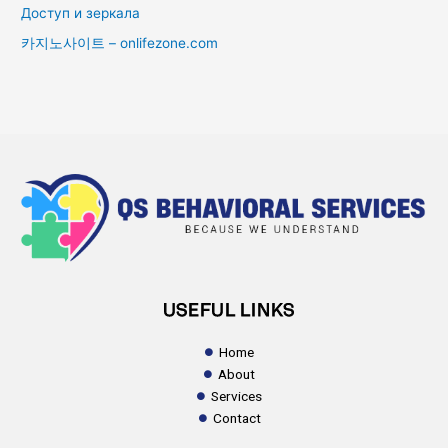
Доступ и зеркала
카지노사이트 – onlifezone.com
USEFUL LINKS
Home
About
Services
Contact