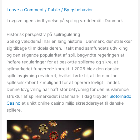
Leave a Comment
/
Public
/ By
qsbehavior
Lovgivningens indflydelse på spil og væddemål i Danmark
Historisk perspektiv på spilregulering
Spil og væddemål har en lang historie i Danmark, der strækker
sig tilbage til middelalderen. I takt med samfundets udvikling
og den stigende popularitet af spil, begyndte regeringen at
indføre reguleringer for at beskytte spillerne og sikre, at
spilmarkedet fungerede korrekt. I 2006 blev den danske
spillelovgivning revideret, hvilket førte til, at flere online
spilleselskaber fik mulighed for at operere lovligt i landet.
Denne lovgivning har haft stor betydning for den nuværende
struktur af spillemarkedet i Danmark. I dag tilbyder
Slotornado
Casino
et unikt online casino miljø skræddersyet til danske
spillere.