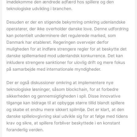
imødekomme den ændrede adfærd hos spillere og den
teknologiske udvikling i branchen.
Desuden er der en stigende bekymring omkring udenlandske
operatører, der ikke overholder danske love. Denne udfordring
kan potentielt underminere det regulerede marked, som
Danmark har etableret. Regeringen overvejer derfor
muligheden for at indføre strengere regler for at beskytte det
danske spillemarked mod udenlandsk konkurrence. Det kan
inkludere strengere sanktioner for ulovlig drift og mere fokus
på samarbejde med internationale myndigheder.
Der er også diskussioner omkring at implementere nye
teknologiske løsninger, såsom blockchain, for at forbedre
sikkerheden og gennemsigtigheden i spil. Disse innovative
tilgange kan bidrage til at opbygge større tillid blandt spillere
og skabe et endnu mere sikkert spilmiljø. Det er klart, at den
danske spillelovgivning skal udvikle sig for at følge med tidens
krav og sikre, at spillere forbliver beskyttede i en konstant
foranderlig verden.