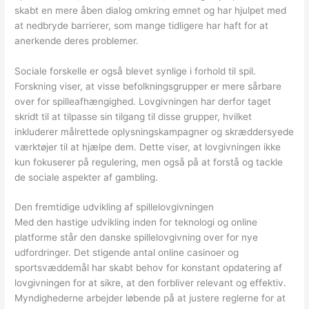
skabt en mere åben dialog omkring emnet og har hjulpet med
at nedbryde barrierer, som mange tidligere har haft for at
anerkende deres problemer.
Sociale forskelle er også blevet synlige i forhold til spil.
Forskning viser, at visse befolkningsgrupper er mere sårbare
over for spilleafhængighed. Lovgivningen har derfor taget
skridt til at tilpasse sin tilgang til disse grupper, hvilket
inkluderer målrettede oplysningskampagner og skræddersyede
værktøjer til at hjælpe dem. Dette viser, at lovgivningen ikke
kun fokuserer på regulering, men også på at forstå og tackle
de sociale aspekter af gambling.
Den fremtidige udvikling af spillelovgivningen
Med den hastige udvikling inden for teknologi og online
platforme står den danske spillelovgivning over for nye
udfordringer. Det stigende antal online casinoer og
sportsvæddemål har skabt behov for konstant opdatering af
lovgivningen for at sikre, at den forbliver relevant og effektiv.
Myndighederne arbejder løbende på at justere reglerne for at