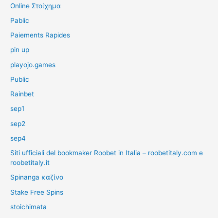
Online Στοίχημα
Pablic
Paiements Rapides
pin up
playojo.games
Public
Rainbet
sep1
sep2
sep4
Siti ufficiali del bookmaker Roobet in Italia – roobetitaly.com e
roobetitaly.it
Spinanga καζίνο
Stake Free Spins
stoichimata