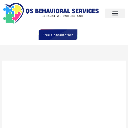
Skip
to
content
Autism Tr
Free Consultation
Lovgivningens
indflydelse på spil
og væddemål i
Danmark