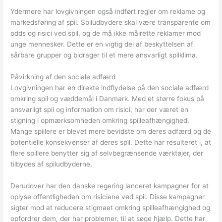
Ydermere har lovgivningen også indført regler om reklame og
markedsføring af spil. Spiludbydere skal være transparente om
odds og risici ved spil, og de må ikke målrette reklamer mod
unge mennesker. Dette er en vigtig del af beskyttelsen af
sårbare grupper og bidrager til et mere ansvarligt spilklima.
Påvirkning af den sociale adfærd
Lovgivningen har en direkte indflydelse på den sociale adfærd
omkring spil og væddemål i Danmark. Med et større fokus på
ansvarligt spil og information om risici, har der været en
stigning i opmærksomheden omkring spilleafhængighed.
Mange spillere er blevet mere bevidste om deres adfærd og de
potentielle konsekvenser af deres spil. Dette har resulteret i, at
flere spillere benytter sig af selvbegrænsende værktøjer, der
tilbydes af spiludbyderne.
Derudover har den danske regering lanceret kampagner for at
oplyse offentligheden om risiciene ved spil. Disse kampagner
sigter mod at reducere stigmaet omkring spilleafhængighed og
opfordrer dem, der har problemer, til at søge hjælp. Dette har