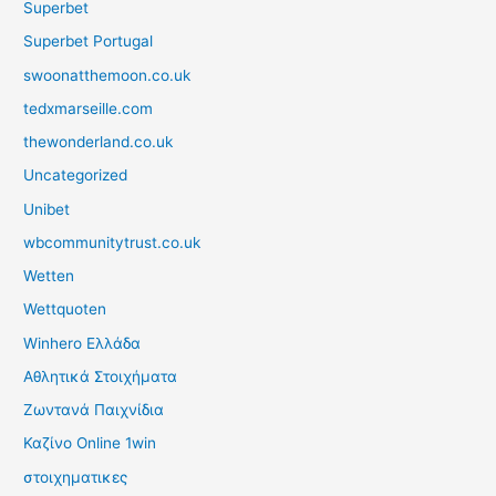
Superbet
Superbet Portugal
swoonatthemoon.co.uk
tedxmarseille.com
thewonderland.co.uk
Uncategorized
Unibet
wbcommunitytrust.co.uk
Wetten
Wettquoten
Winhero Ελλάδα
Αθλητικά Στοιχήματα
Ζωντανά Παιχνίδια
Καζίνο Online 1win
στοιχηματικες