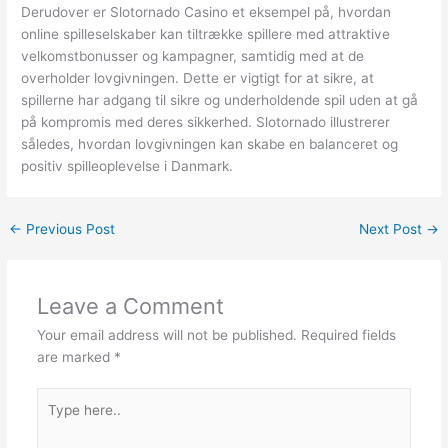
Derudover er Slotornado Casino et eksempel på, hvordan
online spilleselskaber kan tiltrække spillere med attraktive
velkomstbonusser og kampagner, samtidig med at de
overholder lovgivningen. Dette er vigtigt for at sikre, at
spillerne har adgang til sikre og underholdende spil uden at gå
på kompromis med deres sikkerhed. Slotornado illustrerer
således, hvordan lovgivningen kan skabe en balanceret og
positiv spilleoplevelse i Danmark.
←
Previous Post
Next Post
→
Leave a Comment
Your email address will not be published.
Required fields
are marked
*
Type
here..