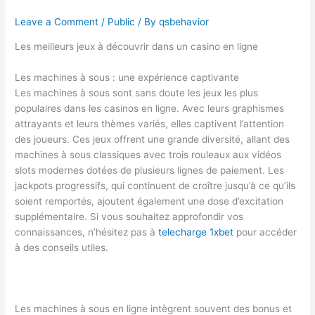
Leave a Comment
/
Public
/ By
qsbehavior
Les meilleurs jeux à découvrir dans un casino en ligne
Les machines à sous : une expérience captivante
Les machines à sous sont sans doute les jeux les plus
populaires dans les casinos en ligne. Avec leurs graphismes
attrayants et leurs thèmes variés, elles captivent l’attention
des joueurs. Ces jeux offrent une grande diversité, allant des
machines à sous classiques avec trois rouleaux aux vidéos
slots modernes dotées de plusieurs lignes de paiement. Les
jackpots progressifs, qui continuent de croître jusqu’à ce qu’ils
soient remportés, ajoutent également une dose d’excitation
supplémentaire. Si vous souhaitez approfondir vos
connaissances, n’hésitez pas à
telecharge 1xbet
pour accéder
à des conseils utiles.
Les machines à sous en ligne intègrent souvent des bonus et