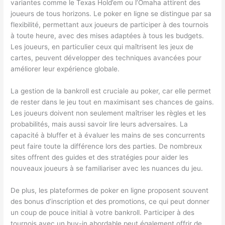
variantes comme le Texas Hold’em ou l’Omaha attirent des
joueurs de tous horizons. Le poker en ligne se distingue par sa
flexibilité, permettant aux joueurs de participer à des tournois
à toute heure, avec des mises adaptées à tous les budgets.
Les joueurs, en particulier ceux qui maîtrisent les jeux de
cartes, peuvent développer des techniques avancées pour
améliorer leur expérience globale.
La gestion de la bankroll est cruciale au poker, car elle permet
de rester dans le jeu tout en maximisant ses chances de gains.
Les joueurs doivent non seulement maîtriser les règles et les
probabilités, mais aussi savoir lire leurs adversaires. La
capacité à bluffer et à évaluer les mains de ses concurrents
peut faire toute la différence lors des parties. De nombreux
sites offrent des guides et des stratégies pour aider les
nouveaux joueurs à se familiariser avec les nuances du jeu.
De plus, les plateformes de poker en ligne proposent souvent
des bonus d’inscription et des promotions, ce qui peut donner
un coup de pouce initial à votre bankroll. Participer à des
tournois avec un buy-in abordable peut également offrir de