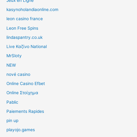
Jeux en Ligne
kasynoholandiaonline.com
leon casino france
Leon Free Spins
lindaspantry.co.uk
Live Καζίνο National
MrSloty
NEW
nové casino
Online Casino Efbet
Online Στοίχημα
Pablic
Paiements Rapides
pin up
playojo.games