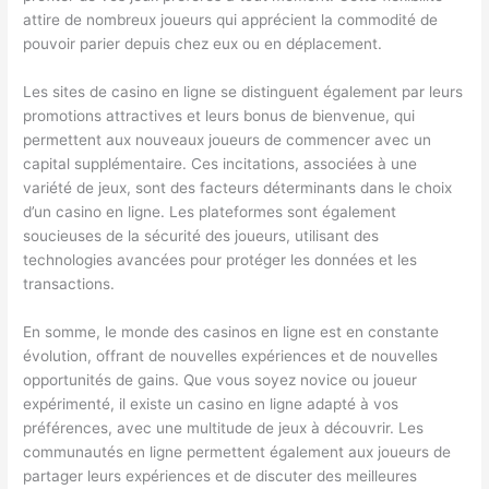
attire de nombreux joueurs qui apprécient la commodité de
pouvoir parier depuis chez eux ou en déplacement.
Les sites de casino en ligne se distinguent également par leurs
promotions attractives et leurs bonus de bienvenue, qui
permettent aux nouveaux joueurs de commencer avec un
capital supplémentaire. Ces incitations, associées à une
variété de jeux, sont des facteurs déterminants dans le choix
d’un casino en ligne. Les plateformes sont également
soucieuses de la sécurité des joueurs, utilisant des
technologies avancées pour protéger les données et les
transactions.
En somme, le monde des casinos en ligne est en constante
évolution, offrant de nouvelles expériences et de nouvelles
opportunités de gains. Que vous soyez novice ou joueur
expérimenté, il existe un casino en ligne adapté à vos
préférences, avec une multitude de jeux à découvrir. Les
communautés en ligne permettent également aux joueurs de
partager leurs expériences et de discuter des meilleures