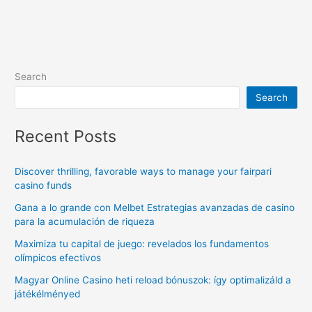
Search
Search
Recent Posts
Discover thrilling, favorable ways to manage your fairpari
casino funds
Gana a lo grande con Melbet Estrategias avanzadas de casino
para la acumulación de riqueza
Maximiza tu capital de juego: revelados los fundamentos
olímpicos efectivos
Magyar Online Casino heti reload bónuszok: így optimalizáld a
játékélményed