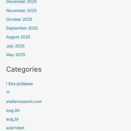
December 2025
November 2025
October 2025
September 2025
August 2025
July 2025
May 2025
Categories
! Без рубрики
11
ateliermasomi.com
aug_bh
aug_bt
azer1xbet