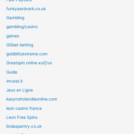
funkyaardvark.co.uk
Gambling
gambling/casino
games
GGbet betting
goldblitzextreme.com
Greatspin online καζίνο
Guide
imvest.it
Jeux en Ligne
kasynoholandiaonline.com
leon casino france
Leon Free Spins
lindaspantry.co.uk