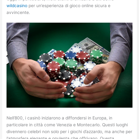
wildcasino
per un’esperienza di gioco online sicura e
avvincente.
Nell’800, i casinò iniziarono a diffondersi in Europa, in
particolare in città come Venezia e Montecarlo. Questi luoghi
divennero celebri non solo per i giochi d’azzardo, ma anche per
l’atmosfera elegante e opulenta che offrivano. Questa