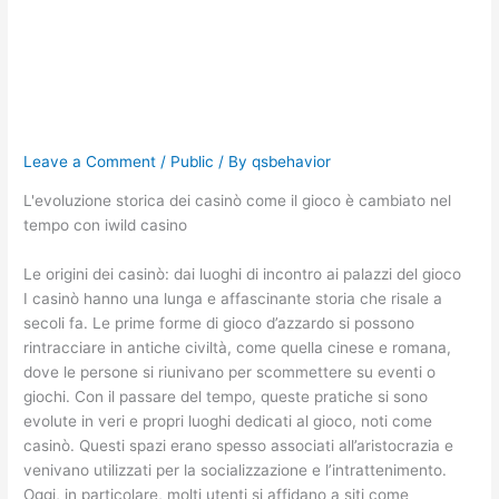
tempo con iwild
casino
Leave a Comment
/
Public
/ By
qsbehavior
L'evoluzione storica dei casinò come il gioco è cambiato nel
tempo con iwild casino
Le origini dei casinò: dai luoghi di incontro ai palazzi del gioco
I casinò hanno una lunga e affascinante storia che risale a
secoli fa. Le prime forme di gioco d’azzardo si possono
rintracciare in antiche civiltà, come quella cinese e romana,
dove le persone si riunivano per scommettere su eventi o
giochi. Con il passare del tempo, queste pratiche si sono
evolute in veri e propri luoghi dedicati al gioco, noti come
casinò. Questi spazi erano spesso associati all’aristocrazia e
venivano utilizzati per la socializzazione e l’intrattenimento.
Oggi, in particolare, molti utenti si affidano a siti come