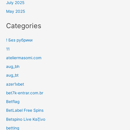
July 2025
May 2025
Categories
! Без рубрики
11
ateliermasomi.com
aug_bh
aug_bt
azer1xbet
bet7k-entrar.com.br
Betflag
BetLabel Free Spins
Betspino Live Καζίνο
betting