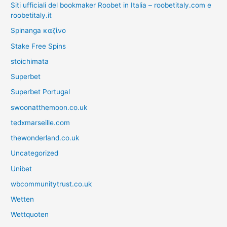
Siti ufficiali del bookmaker Roobet in Italia – roobetitaly.com e
roobetitaly.it
Spinanga καζίνο
Stake Free Spins
stoichimata
Superbet
Superbet Portugal
swoonatthemoon.co.uk
tedxmarseille.com
thewonderland.co.uk
Uncategorized
Unibet
wbcommunitytrust.co.uk
Wetten
Wettquoten