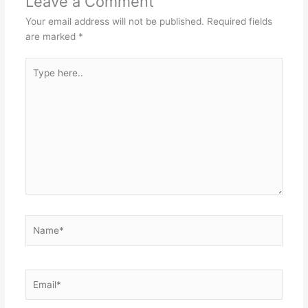
Leave a Comment
Your email address will not be published.
Required fields
are marked
*
Type
here..
Name*
Email*