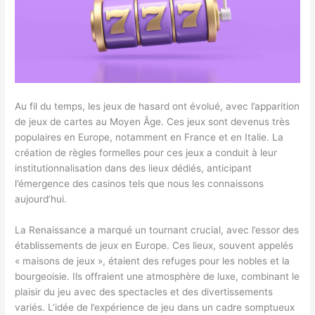
Au fil du temps, les jeux de hasard ont évolué, avec l’apparition
de jeux de cartes au Moyen Âge. Ces jeux sont devenus très
populaires en Europe, notamment en France et en Italie. La
création de règles formelles pour ces jeux a conduit à leur
institutionnalisation dans des lieux dédiés, anticipant
l’émergence des casinos tels que nous les connaissons
aujourd’hui.
La Renaissance a marqué un tournant crucial, avec l’essor des
établissements de jeux en Europe. Ces lieux, souvent appelés
« maisons de jeux », étaient des refuges pour les nobles et la
bourgeoisie. Ils offraient une atmosphère de luxe, combinant le
plaisir du jeu avec des spectacles et des divertissements
variés. L’idée de l’expérience de jeu dans un cadre somptueux