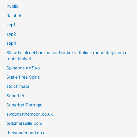
Public
Rainbet
sep1
sep2
sep4
Siti ufficiali del bookmaker Roobet in Italia – roobetitaly.com e
roobetitaly.it
Spinanga καζίνο
Stake Free Spins
stoichimata
Superbet
Superbet Portugal
swoonatthemoon.co.uk
tedxmarseille.com
thewonderland.co.uk