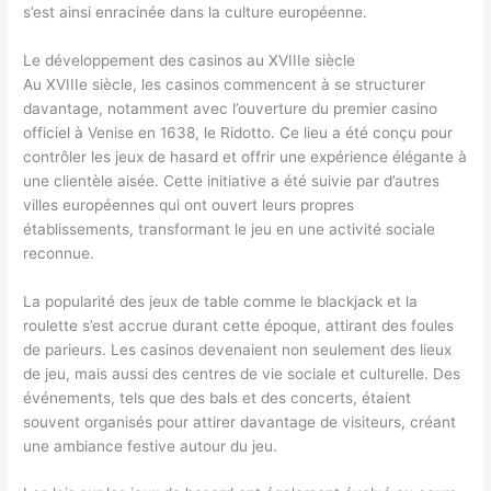
s’est ainsi enracinée dans la culture européenne.
Le développement des casinos au XVIIIe siècle
Au XVIIIe siècle, les casinos commencent à se structurer
davantage, notamment avec l’ouverture du premier casino
officiel à Venise en 1638, le Ridotto. Ce lieu a été conçu pour
contrôler les jeux de hasard et offrir une expérience élégante à
une clientèle aisée. Cette initiative a été suivie par d’autres
villes européennes qui ont ouvert leurs propres
établissements, transformant le jeu en une activité sociale
reconnue.
La popularité des jeux de table comme le blackjack et la
roulette s’est accrue durant cette époque, attirant des foules
de parieurs. Les casinos devenaient non seulement des lieux
de jeu, mais aussi des centres de vie sociale et culturelle. Des
événements, tels que des bals et des concerts, étaient
souvent organisés pour attirer davantage de visiteurs, créant
une ambiance festive autour du jeu.