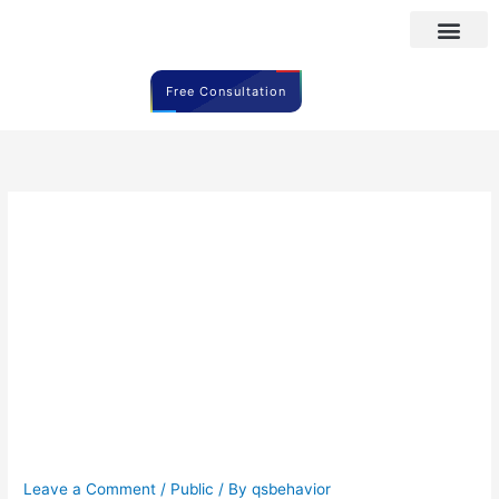
Skip
to
content
Autism Tr
Free Consultation
L'évolution
historique des
casinos à travers
les âges
Leave a Comment
/
Public
/ By
qsbehavior