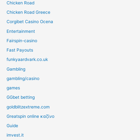
Chicken Road
Chicken Road Greece
Corgibet Casino Ocena
Entertainment
Fairspin-casino
Fast Payouts
funkyaardvark.co.uk
Gambling
gambling/casino
games
GGbet betting
goldblitzextreme.com
Greatspin online καζίνο
Guide
imvest.it