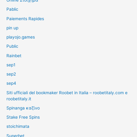
Online Στοίχημα
Pablic
Paiements Rapides
pin up
playojo.games
Public
Rainbet
sep1
sep2
sep4
Siti ufficiali del bookmaker Roobet in Italia – roobetitaly.com e
roobetitaly.it
Spinanga καζίνο
Stake Free Spins
stoichimata
Superbet