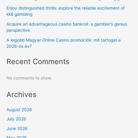
Enjoy distinguished thrills: explore the reliable excitement of
kk8 gambling
Acquire an advantageous casino bankroll: a gambler’s genius
perspective
A legjobb Magyar Online Casino promóciók: mit tartogat a
2026-os év?
Recent Comments
No comments to show.
Archives
August 2026
July 2026
June 2026
May 2026