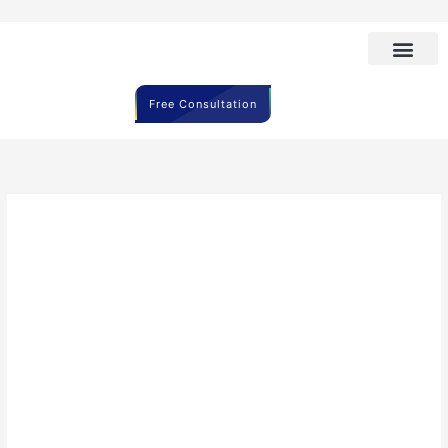
Skip
to
content
Autism Tr
Free Consultation
Kazino tarixi
O’zbekiston va
dunyo bo’ylab
o’zgarishlar