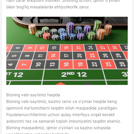
ham zarar etkazishi mumkin. Shuning uchun, qimor o’yinlari
bilan bog’liq masalalarda ehtiyotkorlik zarur.
Bizning veb-saytimiz haqida
Bizning veb-saytimiz, kazino tarixi va o’yinlar haqida keng
qamrovli ma’lumotlarni taqdim etish maqsadida yaratilgan.
Foydalanuvchilarimiz uchun qulay interfeys orqali kerakli
axborotni tez va samarali topish imkoniyatini taqdim etamiz.
Bizning maqsadimiz, qimor o’yinlari va kazino sohasida