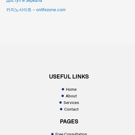
Доступ и зеркала
카지노사이트 – onlifezone.com
USEFUL LINKS
Home
About
Services
Contact
PAGES
Free Consultation