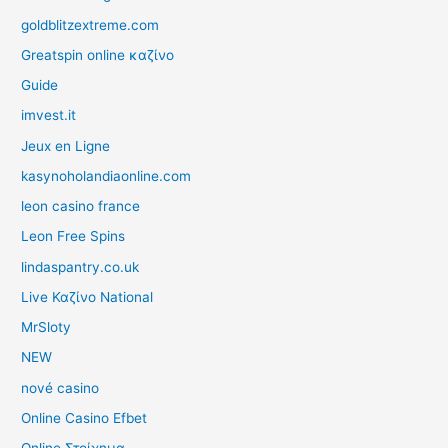
goldblitzextreme.com
Greatspin online καζίνο
Guide
imvest.it
Jeux en Ligne
kasynoholandiaonline.com
leon casino france
Leon Free Spins
lindaspantry.co.uk
Live Καζίνο National
MrSloty
NEW
nové casino
Online Casino Efbet