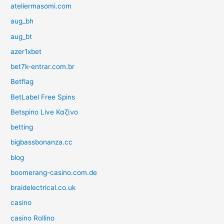
ateliermasomi.com
aug_bh
aug_bt
azer1xbet
bet7k-entrar.com.br
Betflag
BetLabel Free Spins
Betspino Live Καζίνο
betting
bigbassbonanza.cc
blog
boomerang-casino.com.de
braidelectrical.co.uk
casino
casino Rollino