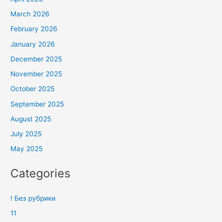
March 2026
February 2026
January 2026
December 2025
November 2025
October 2025
September 2025
August 2025
July 2025
May 2025
Categories
! Без рубрики
11