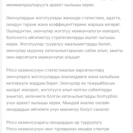
минималдаштырууга аракет кылышы керек.
Оюнчулардын жоготуулары жөнүндө статистика, адатта,
оюндун түрүнө жана коэффиценттерине жараша өзгөрөт.
Ошондуктан, оюнчулар жоготуу мүмкүнчүлүгүн изилдеп,
болочокто ийгиликтүү стратегияларды иштеп чыгышы
керек. Жоготуулар тууралуу маалыматтарды билип,
оюнчулар мурунку катачылыктарынан сабак алып, мыкты
оюн көрсөтүүгө мүмкүнчүлүк алышат.
Pinco казиносунун статистикалык көрсөткүчтөрү
оюнчуларга жоготууларды анализдөөгө жана калыбына
келтирүүгө жардам берет. Оюнчулар өз тажрыйбасын
кылдат изилдеп, жоготууга алып келген себептерди
аныктап, келечекте болгон катачылыктарды болтурбоо
үчүн аракет кылышы керек. Мындай анализ онлайн
оюндардын ийгилиги үчүн маанилүү болуп саналат.
Pinco казиносундагы оюндардын ар түрдүүлүгү
Pinco казиносунун оюн түрлөрүнүн кеңири спектри