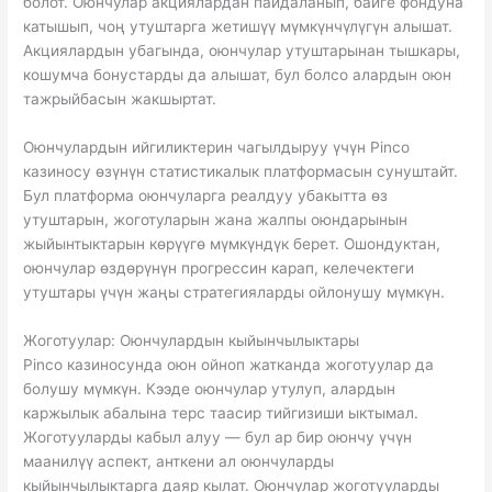
болот. Оюнчулар акциялардан пайдаланып, байге фондуна
катышып, чоң утуштарга жетишүү мүмкүнчүлүгүн алышат.
Акциялардын убагында, оюнчулар утуштарынан тышкары,
кошумча бонустарды да алышат, бул болсо алардын оюн
тажрыйбасын жакшыртат.
Оюнчулардын ийгиликтерин чагылдыруу үчүн Pinco
казиносу өзүнүн статистикалык платформасын сунуштайт.
Бул платформа оюнчуларга реалдуу убакытта өз
утуштарын, жоготуларын жана жалпы оюндарынын
жыйынтыктарын көрүүгө мүмкүндүк берет. Ошондуктан,
оюнчулар өздөрүнүн прогрессин карап, келечектеги
утуштары үчүн жаңы стратегияларды ойлонушу мүмкүн.
Жоготуулар: Оюнчулардын кыйынчылыктары
Pinco казиносунда оюн ойноп жатканда жоготуулар да
болушу мүмкүн. Кээде оюнчулар утулуп, алардын
каржылык абалына терс таасир тийгизиши ыктымал.
Жоготууларды кабыл алуу — бул ар бир оюнчу үчүн
маанилүү аспект, анткени ал оюнчуларды
кыйынчылыктарга даяр кылат. Оюнчулар жоготууларды