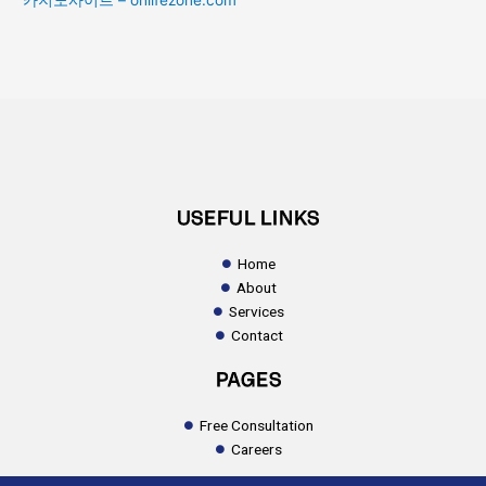
카지노사이트 – onlifezone.com
USEFUL LINKS
Home
About
Services
Contact
PAGES
Free Consultation
Careers