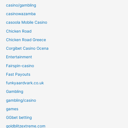
casino/gambling
casinowazamba
casoola Mobile Casino
Chicken Road
Chicken Road Greece
Corgibet Casino Ocena
Entertainment
Fairspin-casino
Fast Payouts
funkyaardvark.co.uk
Gambling
gambling/casino
games
GGbet betting
goldblitzextreme.com