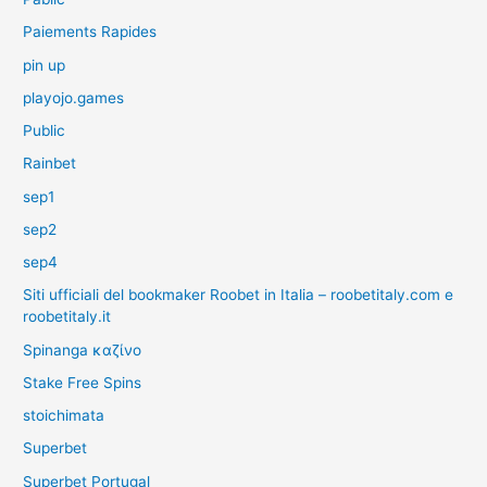
Paiements Rapides
pin up
playojo.games
Public
Rainbet
sep1
sep2
sep4
Siti ufficiali del bookmaker Roobet in Italia – roobetitaly.com e
roobetitaly.it
Spinanga καζίνο
Stake Free Spins
stoichimata
Superbet
Superbet Portugal