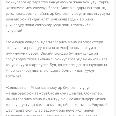
оюнчуларга ар тараптуу көңүл ачууга жана чоң утуштарга
жетишүүгө мүмкүнчүлүк берет. Слот оюндарынан тартып,
үстөл оюндарына чейин, ар бир оюнчу өзүнүн кызыгуусуна
ылайык оюн тандай алат. Бул оюндардын ар бири
уникалдуу жана оюнчулар үчүн жаңы тажрыйба
сунуштайт.
Казинонун оюндарындагы графика жана үн эффекттери
оюнчуларга реалдуу казино атмосферасын сезүүгө
мүмкүнчүлүк берет. Онлайн оюндар бүгүнкү күндө эң
популярдуу түргө айланып, оюнчуларга үйдөн чыкпай эле
көңүл ачууга шарт түзөт. Бул, өз кезегинде, оюнчулардын
Pinco казиносундагы оюндарга болгон кызыгуусун
арттырат.
Жалпысынан, Pinco казиносу ар бир оюнчу үчүн
жакшыраак оюн тажрыйбасын сунуш кылат. Оюнчулар,
мыкты графика жана кызыктуу оюн механизмдери менен
коопсуздукту да камсыз кылып, ойноп жатышат. Ушундай
шарттарда оюнчулар өздөрүн бир нече жол менен
текшерип, утуштарга жетишүү үчүн туруктуу аракет