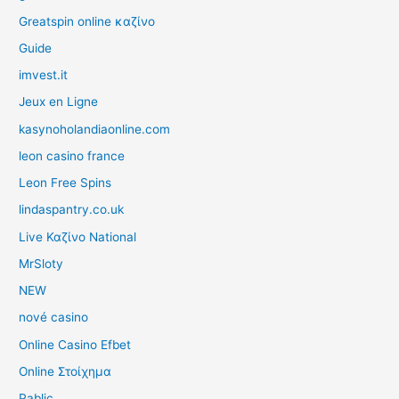
Greatspin online καζίνο
Guide
imvest.it
Jeux en Ligne
kasynoholandiaonline.com
leon casino france
Leon Free Spins
lindaspantry.co.uk
Live Καζίνο National
MrSloty
NEW
nové casino
Online Casino Efbet
Online Στοίχημα
Pablic