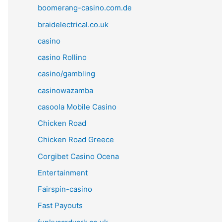
boomerang-casino.com.de
braidelectrical.co.uk
casino
casino Rollino
casino/gambling
casinowazamba
casoola Mobile Casino
Chicken Road
Chicken Road Greece
Corgibet Casino Ocena
Entertainment
Fairspin-casino
Fast Payouts