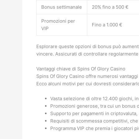
Bonus settimanale
20% fino a 500 €
Promozioni per
Fino a 1.000 €
VIP
Esplorare queste opzioni di bonus può aumentar
vincere. Assicurati di controllare regolarment
Vantaggi chiave di Spins Of Glory Casino
Spins Of Glory Casino offre numerosi vantaggi c
Ecco alcuni motivi per cui dovresti considerarl
Vasta selezione di oltre 12.400 giochi, inc
Promozioni generose, tra cui un bonus d
Supporto per pagamenti in criptovaluta, c
Requisiti di scommessa competitivi, ch
Programma VIP che premia i giocatori più