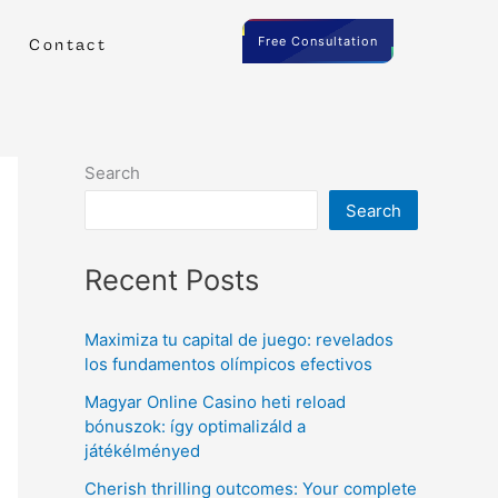
Free Consultation
Contact
Search
Search
Recent Posts
Maximiza tu capital de juego: revelados
los fundamentos olímpicos efectivos
Magyar Online Casino heti reload
bónuszok: így optimalizáld a
játékélményed
Cherish thrilling outcomes: Your complete