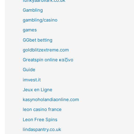
funkyaardvark.co.uk
Gambling
gambling/casino
games
GGbet betting
goldblitzextreme.com
Greatspin online καζίνο
Guide
imvest.it
Jeux en Ligne
kasynoholandiaonline.com
leon casino france
Leon Free Spins
lindaspantry.co.uk