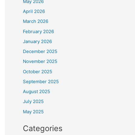
May 2026
April 2026
March 2026
February 2026
January 2026
December 2025
November 2025
October 2025
September 2025
August 2025
July 2025
May 2025
Categories