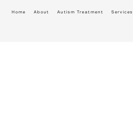
Home
About
Autism Treatment
Services
hi da provare su
 Casino: slot,