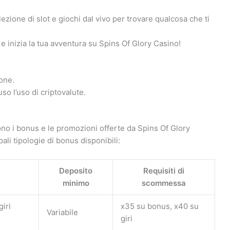
lezione di slot e giochi dal vivo per trovare qualcosa che ti
 e inizia la tua avventura su Spins Of Glory Casino!
one.
so l’uso di criptovalute.
sono i bonus e le promozioni offerte da Spins Of Glory
ali tipologie di bonus disponibili:
Deposito
Requisiti di
minimo
scommessa
giri
x35 su bonus, x40 su
Variabile
giri