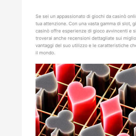
Se sei un appassionato di giochi da casinò onli
tua attenzione. Con una vasta gamma di slot, gi
casinò offre esperienze di gioco avvincenti e 
troverai anche recensioni dettagliate sui miglio
vantaggi del suo utilizzo e le caratteristiche c
il mondo.