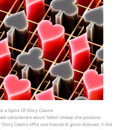
rsi a Spins Of Glory Casino
ale considerare alcuni fattori chiave che possono
f Glory Casino offre una licenza di gioco Anjouan, il che