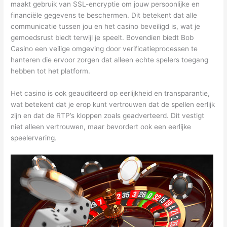
maakt gebruik van SSL-encryptie om jouw persoonlijke en
financiële gegevens te beschermen. Dit betekent dat alle
communicatie tussen jou en het casino beveiligd is, wat je
gemoedsrust biedt terwijl je speelt. Bovendien biedt Bob
Casino een veilige omgeving door verificatieprocessen te
hanteren die ervoor zorgen dat alleen echte spelers toegang
hebben tot het platform.
Het casino is ook geauditeerd op eerlijkheid en transparantie,
wat betekent dat je erop kunt vertrouwen dat de spellen eerlijk
zijn en dat de RTP’s kloppen zoals geadverteerd. Dit vestigt
niet alleen vertrouwen, maar bevordert ook een eerlijke
speelervaring.