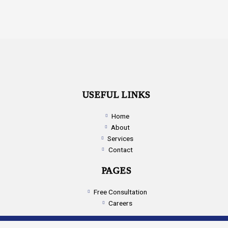
USEFUL LINKS
Home
About
Services
Contact
PAGES
Free Consultation
Careers
Copyright All Right Reserved