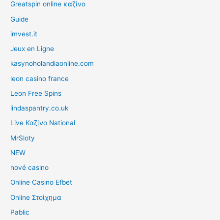
Greatspin online καζίνο
Guide
imvest.it
Jeux en Ligne
kasynoholandiaonline.com
leon casino france
Leon Free Spins
lindaspantry.co.uk
Live Καζίνο National
MrSloty
NEW
nové casino
Online Casino Efbet
Online Στοίχημα
Pablic