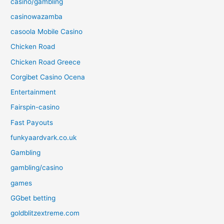
casino/gambling
casinowazamba
casoola Mobile Casino
Chicken Road
Chicken Road Greece
Corgibet Casino Ocena
Entertainment
Fairspin-casino
Fast Payouts
funkyaardvark.co.uk
Gambling
gambling/casino
games
GGbet betting
goldblitzextreme.com