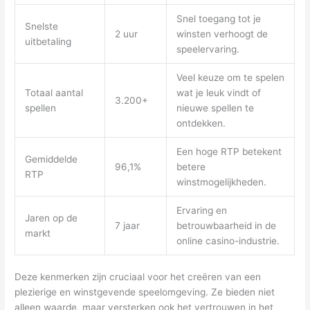
Snel toegang tot je
Snelste
2 uur
winsten verhoogt de
uitbetaling
speelervaring.
Veel keuze om te spelen
Totaal aantal
wat je leuk vindt of
3.200+
spellen
nieuwe spellen te
ontdekken.
Een hoge RTP betekent
Gemiddelde
96,1%
betere
RTP
winstmogelijkheden.
Ervaring en
Jaren op de
7 jaar
betrouwbaarheid in de
markt
online casino-industrie.
Deze kenmerken zijn cruciaal voor het creëren van een
plezierige en winstgevende speelomgeving. Ze bieden niet
alleen waarde, maar versterken ook het vertrouwen in het