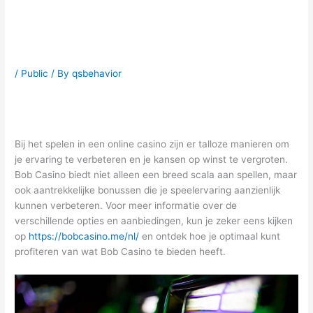
verbeteren: tips
en tricks
/
Public
/ By
qsbehavior
Bij het spelen in een online casino zijn er talloze manieren om
je ervaring te verbeteren en je kansen op winst te vergroten.
Bob Casino biedt niet alleen een breed scala aan spellen, maar
ook aantrekkelijke bonussen die je speelervaring aanzienlijk
kunnen verbeteren. Voor meer informatie over de
verschillende opties en aanbiedingen, kun je zeker eens kijken
op
https://bobcasino.me/nl/
en ontdek hoe je optimaal kunt
profiteren van wat Bob Casino te bieden heeft.