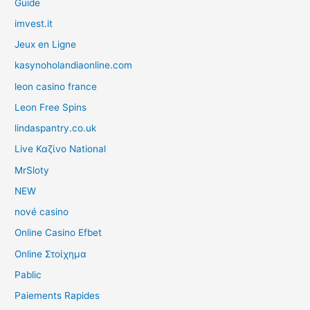
Guide
imvest.it
Jeux en Ligne
kasynoholandiaonline.com
leon casino france
Leon Free Spins
lindaspantry.co.uk
Live Καζίνο National
MrSloty
NEW
nové casino
Online Casino Efbet
Online Στοίχημα
Pablic
Paiements Rapides