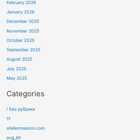
February 2026
January 2026
December 2025
November 2025
October 2025
September 2025
August 2025
July 2025
May 2025
Categories
! Без рубрики
11
ateliermasomi.com
aug_bh