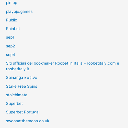
pin up
playojo.games
Public
Rainbet
sep1
sep2
sep4
Siti ufficiali del bookmaker Roobet in Italia – roobetitaly.com e
roobetitaly.it
Spinanga καζίνο
Stake Free Spins
stoichimata
Superbet
Superbet Portugal
swoonatthemoon.co.uk