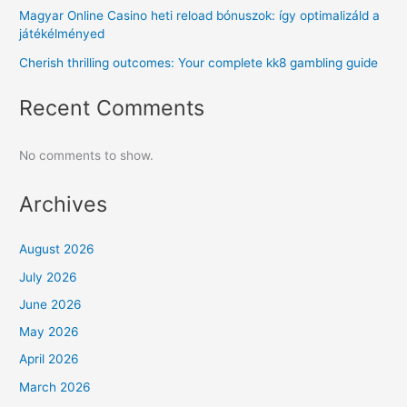
Magyar Online Casino heti reload bónuszok: így optimalizáld a
játékélményed
Cherish thrilling outcomes: Your complete kk8 gambling guide
Recent Comments
No comments to show.
Archives
August 2026
July 2026
June 2026
May 2026
April 2026
March 2026