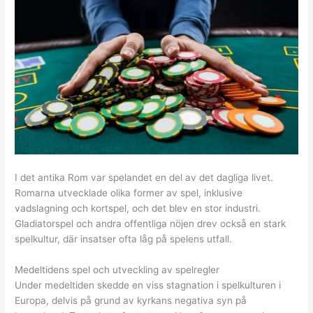
I det antika Rom var spelandet en del av det dagliga livet.
Romarna utvecklade olika former av spel, inklusive
vadslagning och kortspel, och det blev en stor industri.
Gladiatorspel och andra offentliga nöjen drev också en stark
spelkultur, där insatser ofta låg på spelens utfall.
Medeltidens spel och utveckling av spelregler
Under medeltiden skedde en viss stagnation i spelkulturen i
Europa, delvis på grund av kyrkans negativa syn på