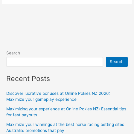
Search
Search
Recent Posts
Discover lucrative bonuses at Online Pokies NZ 2026:
Maximize your gameplay experience
Maximizing your experience at Online Pokies NZ: Essential tips
for fast payouts
Maximize your winnings at the best horse racing betting sites
Australia: promotions that pay