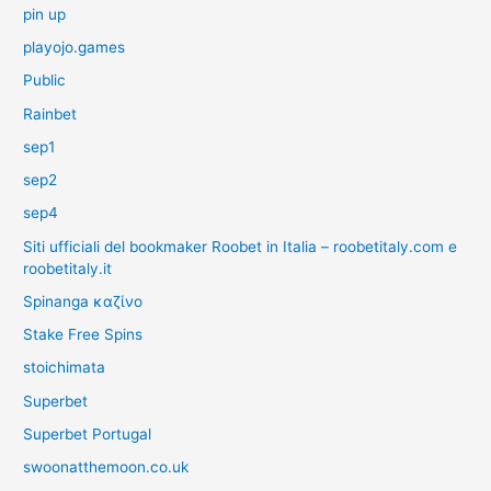
pin up
playojo.games
Public
Rainbet
sep1
sep2
sep4
Siti ufficiali del bookmaker Roobet in Italia – roobetitaly.com e
roobetitaly.it
Spinanga καζίνο
Stake Free Spins
stoichimata
Superbet
Superbet Portugal
swoonatthemoon.co.uk