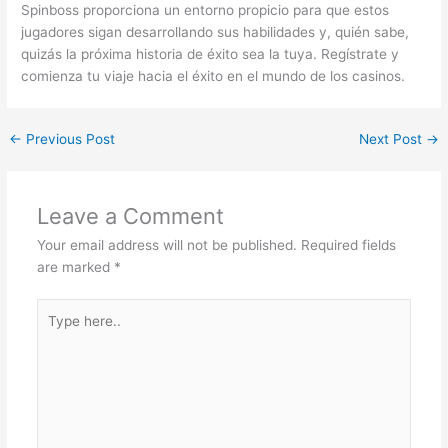
Spinboss proporciona un entorno propicio para que estos
jugadores sigan desarrollando sus habilidades y, quién sabe,
quizás la próxima historia de éxito sea la tuya. Regístrate y
comienza tu viaje hacia el éxito en el mundo de los casinos.
←
Previous Post
Next Post
→
Leave a Comment
Your email address will not be published.
Required fields
are marked
*
Type
here..