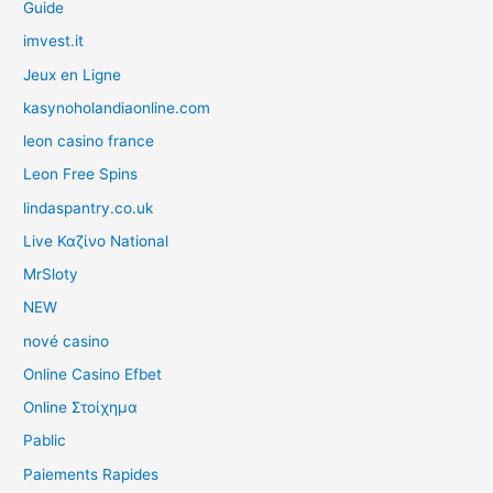
Guide
imvest.it
Jeux en Ligne
kasynoholandiaonline.com
leon casino france
Leon Free Spins
lindaspantry.co.uk
Live Καζίνο National
MrSloty
NEW
nové casino
Online Casino Efbet
Online Στοίχημα
Pablic
Paiements Rapides