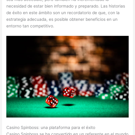
necesidad de estar bien informado y preparado. Las historias
de éxito en este ámbito son un recordatorio de que, con la
estrategia adecuada, es posible obtener beneficios en un
entorno tan competitivo.
Casino Spinboss: una plataforma para el éxito
Casino Spinboss se ha convertido en un referente en el mundo