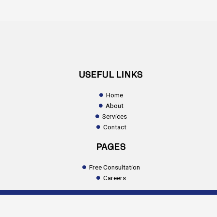
USEFUL LINKS
Home
About
Services
Contact
PAGES
Free Consultation
Careers
Copyright All Right Reserved