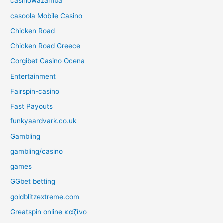
casinowazamba
casoola Mobile Casino
Chicken Road
Chicken Road Greece
Corgibet Casino Ocena
Entertainment
Fairspin-casino
Fast Payouts
funkyaardvark.co.uk
Gambling
gambling/casino
games
GGbet betting
goldblitzextreme.com
Greatspin online καζίνο