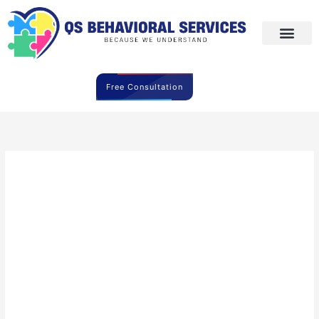
Skip
to
content
Autism Tr
Free Consultation
Het ontgrendelen
van geheimen
Hoe je je
casinowinsten