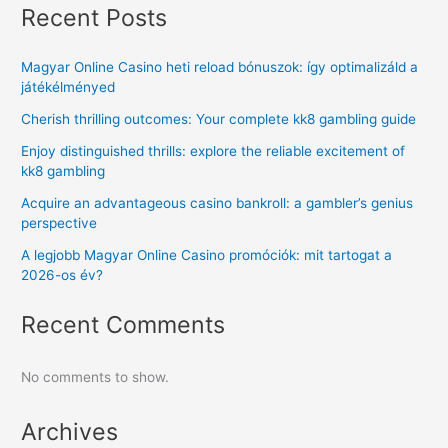
Recent Posts
Magyar Online Casino heti reload bónuszok: így optimalizáld a
játékélményed
Cherish thrilling outcomes: Your complete kk8 gambling guide
Enjoy distinguished thrills: explore the reliable excitement of
kk8 gambling
Acquire an advantageous casino bankroll: a gambler’s genius
perspective
A legjobb Magyar Online Casino promóciók: mit tartogat a
2026-os év?
Recent Comments
No comments to show.
Archives