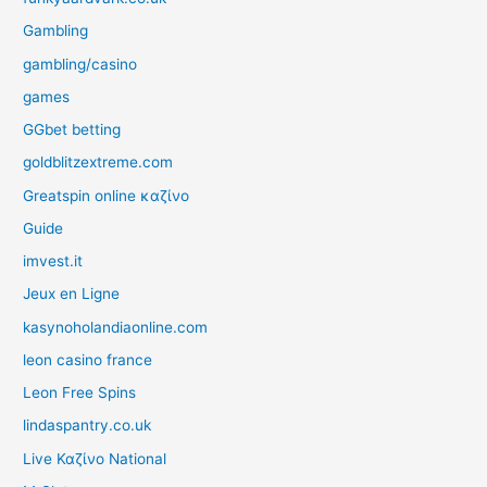
Gambling
gambling/casino
games
GGbet betting
goldblitzextreme.com
Greatspin online καζίνο
Guide
imvest.it
Jeux en Ligne
kasynoholandiaonline.com
leon casino france
Leon Free Spins
lindaspantry.co.uk
Live Καζίνο National