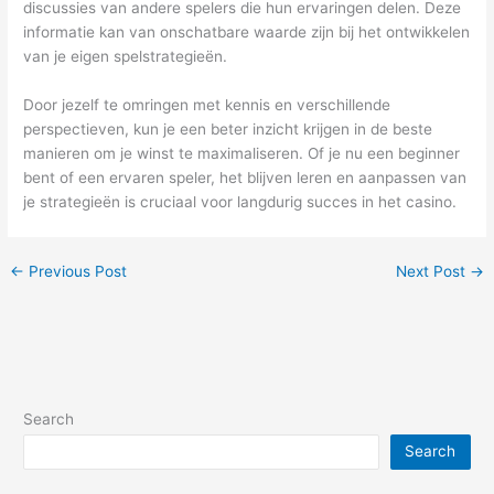
discussies van andere spelers die hun ervaringen delen. Deze
informatie kan van onschatbare waarde zijn bij het ontwikkelen
van je eigen spelstrategieën.
Door jezelf te omringen met kennis en verschillende
perspectieven, kun je een beter inzicht krijgen in de beste
manieren om je winst te maximaliseren. Of je nu een beginner
bent of een ervaren speler, het blijven leren en aanpassen van
je strategieën is cruciaal voor langdurig succes in het casino.
←
Previous Post
Next Post
→
Search
Search