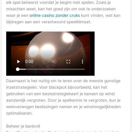
elk spel beheerst voordat je begint met spelen. Zoals je
misschien weet, kan het goed zijn om ook te onderzoeken
waar je een
online casino zonder cruks
kunt vinden, wat kan
bijdragen aan een verantwoord speelklimaat.
Daarnaast is het nuttig om te leren over de meeste gunstige
inzetstrategieën. Voor blackjack bijvoorbeeld, kan het
gebruiken van een basisstrategiekaart je kansen op winst
aanzienlijk vergroten. Door je spelkennis te vergroten, kun je
weloverwogen beslissingen nemen en je winstmogelijkheden
optimaliseren.
Beheer je bankroll