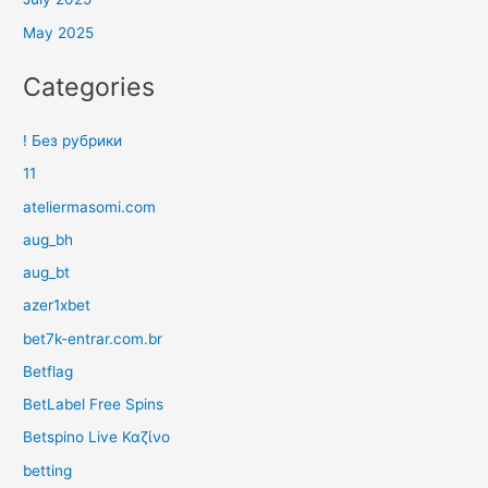
May 2025
Categories
! Без рубрики
11
ateliermasomi.com
aug_bh
aug_bt
azer1xbet
bet7k-entrar.com.br
Betflag
BetLabel Free Spins
Betspino Live Καζίνο
betting