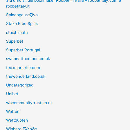
Siti ufficiali del bookmaker Roobet in Italia – roobetitaly.com e
roobetitaly.it
Spinanga καζίνο
Stake Free Spins
stoichimata
Superbet
Superbet Portugal
swoonatthemoon.co.uk
tedxmarseille.com
thewonderland.co.uk
Uncategorized
Unibet
wbcommunitytrust.co.uk
Wetten
Wettquoten
Winhero Ελλάδα