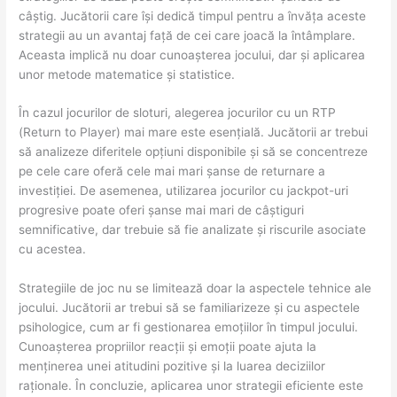
câștig. Jucătorii care își dedică timpul pentru a învăța aceste
strategii au un avantaj față de cei care joacă la întâmplare.
Aceasta implică nu doar cunoașterea jocului, dar și aplicarea
unor metode matematice și statistice.
În cazul jocurilor de sloturi, alegerea jocurilor cu un RTP
(Return to Player) mai mare este esențială. Jucătorii ar trebui
să analizeze diferitele opțiuni disponibile și să se concentreze
pe cele care oferă cele mai mari șanse de returnare a
investiției. De asemenea, utilizarea jocurilor cu jackpot-uri
progresive poate oferi șanse mai mari de câștiguri
semnificative, dar trebuie să fie analizate și riscurile asociate
cu acestea.
Strategiile de joc nu se limitează doar la aspectele tehnice ale
jocului. Jucătorii ar trebui să se familiarizeze și cu aspectele
psihologice, cum ar fi gestionarea emoțiilor în timpul jocului.
Cunoașterea propriilor reacții și emoții poate ajuta la
menținerea unei atitudini pozitive și la luarea deciziilor
raționale. În concluzie, aplicarea unor strategii eficiente este