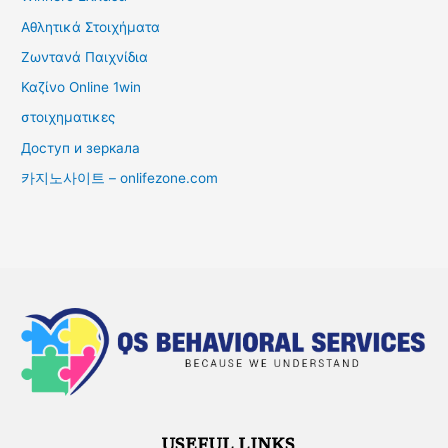
Αθλητικά Στοιχήματα
Ζωντανά Παιχνίδια
Καζίνο Online 1win
στοιχηματικες
Доступ и зеркала
카지노사이트 – onlifezone.com
USEFUL LINKS