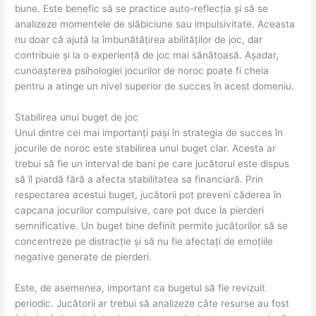
bune. Este benefic să se practice auto-reflecția și să se
analizeze momentele de slăbiciune sau impulsivitate. Aceasta
nu doar că ajută la îmbunătățirea abilităților de joc, dar
contribuie și la o experiență de joc mai sănătoasă. Așadar,
cunoașterea psihologiei jocurilor de noroc poate fi cheia
pentru a atinge un nivel superior de succes în acest domeniu.
Stabilirea unui buget de joc
Unul dintre cei mai importanți pași în strategia de succes în
jocurile de noroc este stabilirea unui buget clar. Acesta ar
trebui să fie un interval de bani pe care jucătorul este dispus
să îl piardă fără a afecta stabilitatea sa financiară. Prin
respectarea acestui buget, jucătorii pot preveni căderea în
capcana jocurilor compulsive, care pot duce la pierderi
semnificative. Un buget bine definit permite jucătorilor să se
concentreze pe distracție și să nu fie afectați de emoțiile
negative generate de pierderi.
Este, de asemenea, important ca bugetul să fie revizuit
periodic. Jucătorii ar trebui să analizeze câte resurse au fost