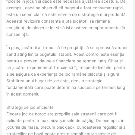
folosite în jocuri și dacă este necesară ajustarea acestuia. De
exemplu, dacă se observă că bugetul a fost consumat rapid,
este un semn clar că este nevoie de o strategie mai prudentă.
Această revizuire constantă ajută jucătorii să rămână
conștienți de alegerile lor și să își ajusteze comportamentul în
consecință.
În plus, jucătorii ar trebui să fie pregătiți să se oprească atunci
când ating limita bugetului stabilit. Acest control este esențial
pentru a preveni daunele financiare pe termen lung. Chiar și
un jucător experimentat trebuie să își respecte limitele, pentru
a se asigura că experiența de joc rămâne plăcută și sigură.
Stabilirea unui buget de joc este, deci, o strategie
fundamentală care poate determina succesul pe termen lung
în acest domeniu.
Strategii de joc eficiente
Fiecare joc de noroc are propriile sale strategii care pot fi
aplicate pentru a maximiza șansele de câștig. De exemplu, în
jocurile de masă, precum blackjack, cunoașterea regulilor și a
strategiilor de bază poate crește semnificativ șansele de