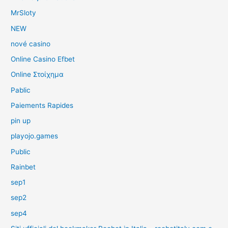
MrSloty
NEW
nové casino
Online Casino Efbet
Online Στοίχημα
Pablic
Paiements Rapides
pin up
playojo.games
Public
Rainbet
sep1
sep2
sep4