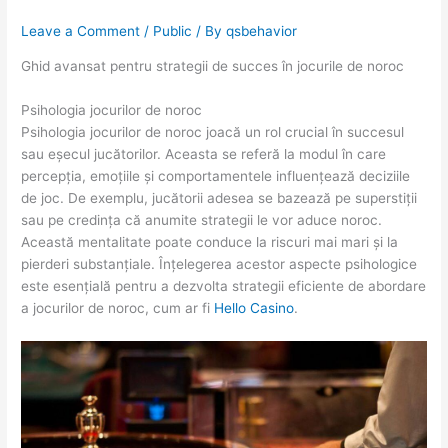
Leave a Comment
/
Public
/ By
qsbehavior
Ghid avansat pentru strategii de succes în jocurile de noroc
Psihologia jocurilor de noroc
Psihologia jocurilor de noroc joacă un rol crucial în succesul
sau eșecul jucătorilor. Aceasta se referă la modul în care
percepția, emoțiile și comportamentele influențează deciziile
de joc. De exemplu, jucătorii adesea se bazează pe superstiții
sau pe credința că anumite strategii le vor aduce noroc.
Această mentalitate poate conduce la riscuri mai mari și la
pierderi substanțiale. Înțelegerea acestor aspecte psihologice
este esențială pentru a dezvolta strategii eficiente de abordare
a jocurilor de noroc, cum ar fi
Hello Casino
.