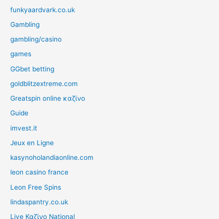
funkyaardvark.co.uk
Gambling
gambling/casino
games
GGbet betting
goldblitzextreme.com
Greatspin online καζίνο
Guide
imvest.it
Jeux en Ligne
kasynoholandiaonline.com
leon casino france
Leon Free Spins
lindaspantry.co.uk
Live Καζίνο National