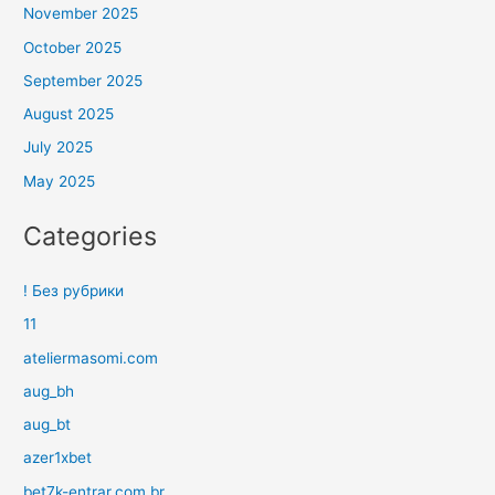
November 2025
October 2025
September 2025
August 2025
July 2025
May 2025
Categories
! Без рубрики
11
ateliermasomi.com
aug_bh
aug_bt
azer1xbet
bet7k-entrar.com.br