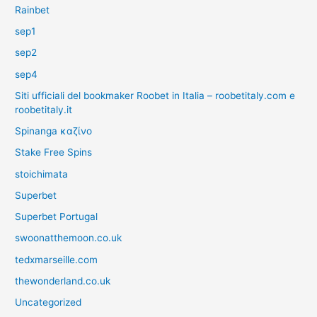
Rainbet
sep1
sep2
sep4
Siti ufficiali del bookmaker Roobet in Italia – roobetitaly.com e
roobetitaly.it
Spinanga καζίνο
Stake Free Spins
stoichimata
Superbet
Superbet Portugal
swoonatthemoon.co.uk
tedxmarseille.com
thewonderland.co.uk
Uncategorized