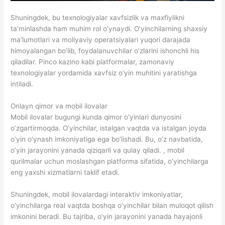
Shuningdek, bu texnologiyalar xavfsizlik va maxfiylikni
ta’minlashda ham muhim rol o’ynaydi. O’yinchilarning shaxsiy
ma’lumotlari va moliyaviy operatsiyalari yuqori darajada
himoyalangan bo’lib, foydalanuvchilar o’zlarini ishonchli his
qiladilar. Pinco kazino kabi platformalar, zamonaviy
texnologiyalar yordamida xavfsiz o’yin muhitini yaratishga
intiladi.
Onlayn qimor va mobil ilovalar
Mobil ilovalar bugungi kunda qimor o’yinlari dunyosini
o’zgartirmoqda. O’yinchilar, istalgan vaqtda va istalgan joyda
o’yin o’ynash imkoniyatiga ega bo’lishadi. Bu, o’z navbatida,
o’yin jarayonini yanada qiziqarli va qulay qiladi. , mobil
qurilmalar uchun moslashgan platforma sifatida, o’yinchilarga
eng yaxshi xizmatlarni taklif etadi.
Shuningdek, mobil ilovalardagi interaktiv imkoniyatlar,
o’yinchilarga real vaqtda boshqa o’yinchilar bilan muloqot qilish
imkonini beradi. Bu tajriba, o’yin jarayonini yanada hayajonli