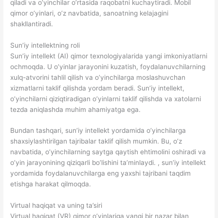
qiladi va o’yinchilar o’rtasida raqobatni kuchaytiradi. Mobil
qimor o’yinlari, o’z navbatida, sanoatning kelajagini
shakllantiradi.
Sun’iy intellektning roli
Sun’iy intellekt (AI) qimor texnologiyalarida yangi imkoniyatlarni
ochmoqda. U o’yinlar jarayonini kuzatish, foydalanuvchilarning
xulq-atvorini tahlil qilish va o’yinchilarga moslashuvchan
xizmatlarni taklif qilishda yordam beradi. Sun’iy intellekt,
o’yinchilarni qiziqtiradigan o’yinlarni taklif qilishda va xatolarni
tezda aniqlashda muhim ahamiyatga ega.
Bundan tashqari, sun’iy intellekt yordamida o’yinchilarga
shaxsiylashtirilgan tajribalar taklif qilish mumkin. Bu, o’z
navbatida, o’yinchilarning saytga qaytish ehtimolini oshiradi va
o’yin jarayonining qiziqarli bo’lishini ta’minlaydi. , sun’iy intellekt
yordamida foydalanuvchilarga eng yaxshi tajribani taqdim
etishga harakat qilmoqda.
Virtual haqiqat va uning ta’siri
Virtual haqiqat (VR) qimor o’yinlariga yangi bir nazar bilan