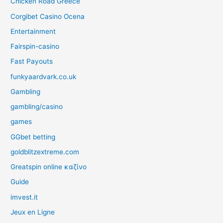
Chicken Road Greece
Corgibet Casino Ocena
Entertainment
Fairspin-casino
Fast Payouts
funkyaardvark.co.uk
Gambling
gambling/casino
games
GGbet betting
goldblitzextreme.com
Greatspin online καζίνο
Guide
imvest.it
Jeux en Ligne