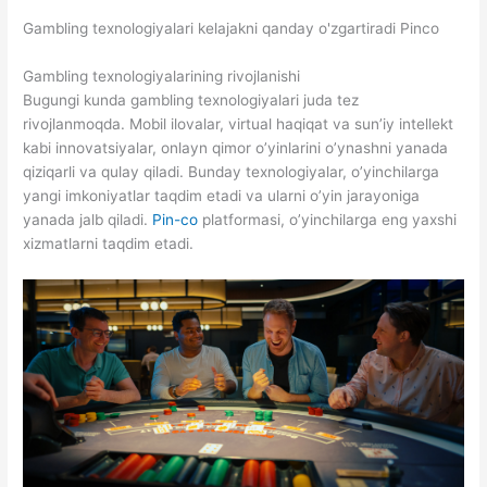
Gambling texnologiyalari kelajakni qanday o'zgartiradi Pinco
Gambling texnologiyalarining rivojlanishi
Bugungi kunda gambling texnologiyalari juda tez
rivojlanmoqda. Mobil ilovalar, virtual haqiqat va sun’iy intellekt
kabi innovatsiyalar, onlayn qimor o’yinlarini o’ynashni yanada
qiziqarli va qulay qiladi. Bunday texnologiyalar, o’yinchilarga
yangi imkoniyatlar taqdim etadi va ularni o’yin jarayoniga
yanada jalb qiladi.
Pin-co
platformasi, o’yinchilarga eng yaxshi
xizmatlarni taqdim etadi.