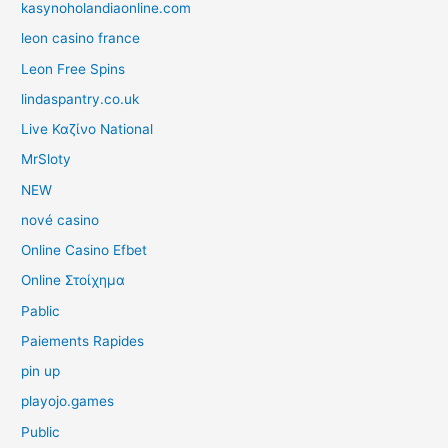
kasynoholandiaonline.com
leon casino france
Leon Free Spins
lindaspantry.co.uk
Live Καζίνο National
MrSloty
NEW
nové casino
Online Casino Efbet
Online Στοίχημα
Pablic
Paiements Rapides
pin up
playojo.games
Public