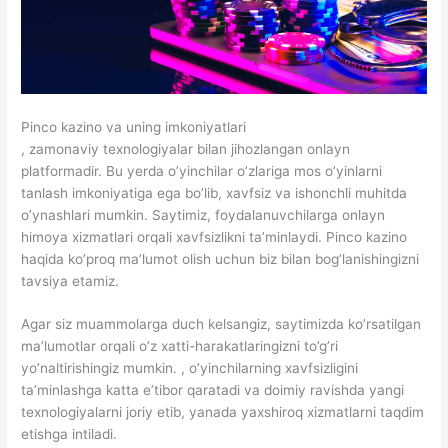
Pinco kazino va uning imkoniyatlari
, zamonaviy texnologiyalar bilan jihozlangan onlayn
platformadir. Bu yerda o’yinchilar o’zlariga mos o’yinlarni
tanlash imkoniyatiga ega bo’lib, xavfsiz va ishonchli muhitda
o’ynashlari mumkin. Saytimiz, foydalanuvchilarga onlayn
himoya xizmatlari orqali xavfsizlikni ta’minlaydi. Pinco kazino
haqida ko’proq ma’lumot olish uchun biz bilan bog’lanishingizni
tavsiya etamiz.
Agar siz muammolarga duch kelsangiz, saytimizda ko’rsatilgan
ma’lumotlar orqali o’z xatti-harakatlaringizni to’g’ri
yo’naltirishingiz mumkin. , o’yinchilarning xavfsizligini
ta’minlashga katta e’tibor qaratadi va doimiy ravishda yangi
texnologiyalarni joriy etib, yanada yaxshiroq xizmatlarni taqdim
etishga intiladi.