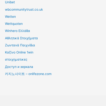
Unibet
wbcommunitytrust.co.uk
Wetten
Wettquoten
Winhero Ελλάδα
Αθλητικά Στοιχήματα
Ζωντανά Παιχνίδια
Καζίνο Online 1win
στοιχηματικες
Доступ и зеркала
카지노사이트 – onlifezone.com