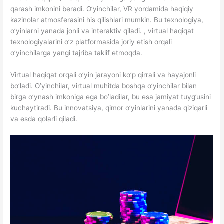
qarash imkonini beradi. O’yinchilar, VR yordamida haqiqiy
kazinolar atmosferasini his qilishlari mumkin. Bu texnologiya,
o’yinlarni yanada jonli va interaktiv qiladi. , virtual haqiqat
texnologiyalarini o’z platformasida joriy etish orqali
o’yinchilarga yangi tajriba taklif etmoqda.
Virtual haqiqat orqali o’yin jarayoni ko’p qirrali va hayajonli
bo’ladi. O’yinchilar, virtual muhitda boshqa o’yinchilar bilan
birga o’ynash imkoniga ega bo’ladilar, bu esa jamiyat tuyg’usini
kuchaytiradi. Bu innovatsiya, qimor o’yinlarini yanada qiziqarli
va esda qolarli qiladi.