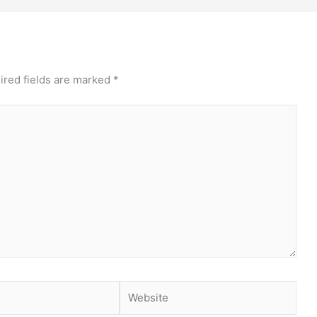
ired fields are marked
*
Website