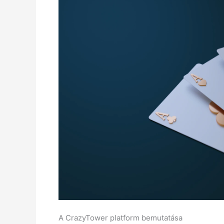
A CrazyTower platform bemutatása