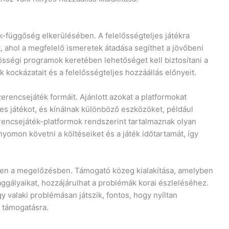
-függőség elkerülésében. A felelősségteljes játékra
, ahol a megfelelő ismeretek átadása segíthet a jövőbeni
ségi programok keretében lehetőséget kell biztosítani a
 kockázatait és a felelősségteljes hozzáállás előnyeit.
erencsejáték formáit. Ajánlott azokat a platformokat
jes játékot, és kínálnak különböző eszközöket, például
zerencsejáték-platformok rendszerint tartalmaznak olyan
yomon követni a költéseiket és a játék időtartamát, így
tlen a megelőzésben. Támogató közeg kialakítása, amelyben
aggályaikat, hozzájárulhat a problémák korai észleléséhez.
 valaki problémásan játszik, fontos, hogy nyíltan
 támogatásra.