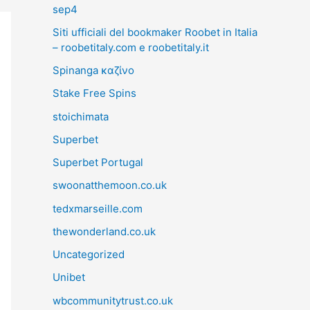
sep4
Siti ufficiali del bookmaker Roobet in Italia
– roobetitaly.com e roobetitaly.it
Spinanga καζίνο
Stake Free Spins
stoichimata
Superbet
Superbet Portugal
swoonatthemoon.co.uk
tedxmarseille.com
thewonderland.co.uk
Uncategorized
Unibet
wbcommunitytrust.co.uk