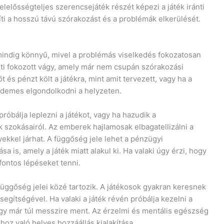
felelősségteljes szerencsejáték részét képezi a játék iránti
ti a hosszú távú szórakozást és a problémák elkerülését.
indig könnyű, mivel a problémás viselkedés fokozatosan
iránti fokozott vágy, amely már nem csupán szórakozási
 és pénzt költ a játékra, mint amit tervezett, vagy ha a
 érdemes elgondolkodni a helyzeten.
próbálja leplezni a játékot, vagy ha hazudik a
 szokásairól. Az emberek hajlamosak elbagatellizálni a
kkel járhat. A függőség jele lehet a pénzügyi
 is, amely a játék miatt alakul ki. Ha valaki úgy érzi, hogy
 fontos lépéseket tenni.
 függőség jelei közé tartozik. A játékosok gyakran keresnek
egítségével. Ha valaki a játék révén próbálja kezelni a
hogy már túl messzire ment. Az érzelmi és mentális egészség
z való helyes hozzáállás kialakítása.