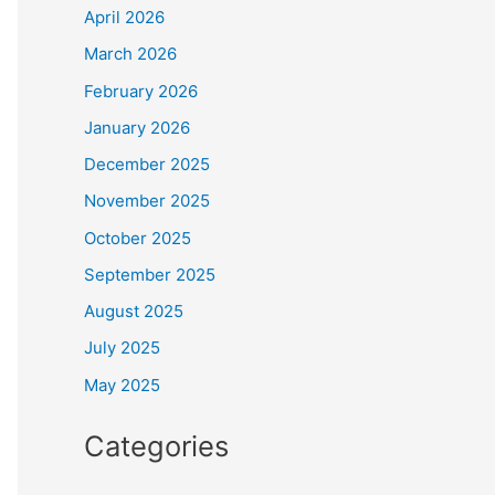
April 2026
March 2026
February 2026
January 2026
December 2025
November 2025
October 2025
September 2025
August 2025
July 2025
May 2025
Categories