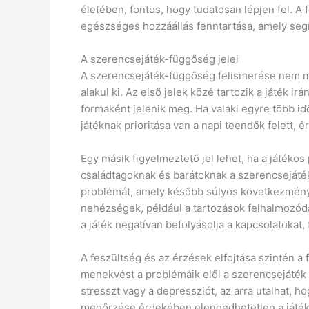
életében, fontos, hogy tudatosan lépjen fel. A 
egészséges hozzáállás fenntartása, amely segí
A szerencsejáték-függőség jelei
A szerencsejáték-függőség felismerése nem m
alakul ki. Az első jelek közé tartozik a játék 
formaként jelenik meg. Ha valaki egyre több időt
játéknak prioritása van a napi teendők felett,
Egy másik figyelmeztető jel lehet, ha a játékos 
családtagoknak és barátoknak a szerencsejáték
problémát, amely később súlyos következménye
nehézségek, például a tartozások felhalmozódása
a játék negatívan befolyásolja a kapcsolatokat,
A feszültség és az érzések elfojtása szintén a
menekvést a problémáik elől a szerencsejáték s
stresszt vagy a depressziót, az arra utalhat, 
megőrzése érdekében elengedhetetlen a játékho