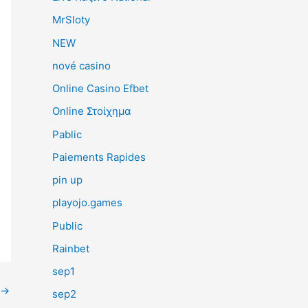
MrSloty
NEW
nové casino
Online Casino Efbet
Online Στοίχημα
Pablic
Paiements Rapides
pin up
playojo.games
Public
Rainbet
sep1
→
sep2