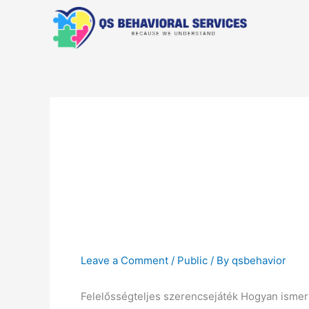
Skip
to
content
Felelősségtelj
Hogyan ismerhe
függőséget
Leave a Comment
/
Public
/ By
qsbehavior
Felelősségteljes szerencsejáték Hogyan ismer