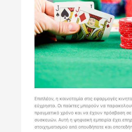
Επιπλέον, η καινοτομία στις εφαρμογές κινητο
εύχρηστα. Οι παίκτες μπορούν να παρακολου
πραγματικό χρόνο και να έχουν πρόσβαση σε
συσκευών. Αυτή η ψηφιακή εμπειρία έχει επη
στοιχηματισμού από οπουδήποτε και οποτεδήπο