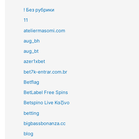
! Без рубрики
11
ateliermasomi.com
aug_bh
aug_bt
azer1xbet
bet7k-entrar.com.br
Betflag
BetLabel Free Spins
Betspino Live Καζίνο
betting
bigbassbonanza.cc
blog