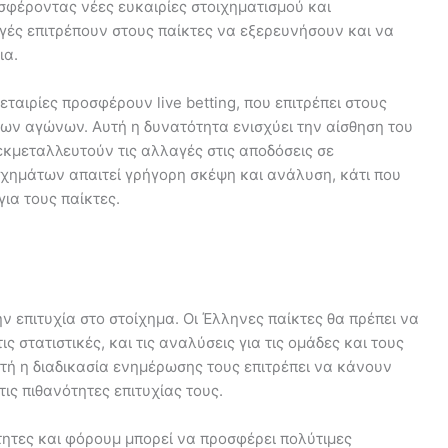
φέροντας νέες ευκαιρίες στοιχηματισμού και
ογές επιτρέπουν στους παίκτες να εξερευνήσουν και να
ια.
εταιρίες προσφέρουν live betting, που επιτρέπει στους
των αγώνων. Αυτή η δυνατότητα ενισχύει την αίσθηση του
εκμεταλλευτούν τις αλλαγές στις αποδόσεις σε
οιχημάτων απαιτεί γρήγορη σκέψη και ανάλυση, κάτι που
ια τους παίκτες.
ν επιτυχία στο στοίχημα. Οι Έλληνες παίκτες θα πρέπει να
ς στατιστικές, και τις αναλύσεις για τις ομάδες και τους
τή η διαδικασία ενημέρωσης τους επιτρέπει να κάνουν
ς πιθανότητες επιτυχίας τους.
τητες και φόρουμ μπορεί να προσφέρει πολύτιμες