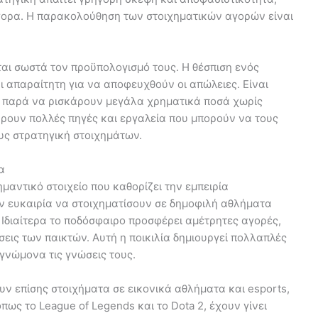
γορα. Η παρακολούθηση των στοιχηματικών αγορών είναι
νται σωστά τον προϋπολογισμό τους. Η θέσπιση ενός
ι απαραίτητη για να αποφευχθούν οι απώλειες. Είναι
, παρά να ρισκάρουν μεγάλα χρηματικά ποσά χωρίς
βρουν πολλές πηγές και εργαλεία που μπορούν να τους
ς στρατηγική στοιχημάτων.
α
ημαντικό στοιχείο που καθορίζει την εμπειρία
ην ευκαιρία να στοιχηματίσουν σε δημοφιλή αθλήματα
. Ιδιαίτερα το ποδόσφαιρο προσφέρει αμέτρητες αγορές,
σεις των παικτών. Αυτή η ποικιλία δημιουργεί πολλαπλές
 γνώμονα τις γνώσεις τους.
ουν επίσης στοιχήματα σε εικονικά αθλήματα και esports,
ως το League of Legends και το Dota 2, έχουν γίνει