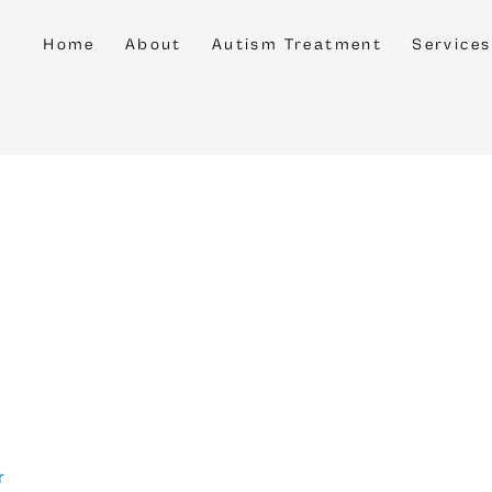
Home
About
Autism Treatment
Services
 Insights and
m International
nies for Greeks –
d Comparison
r