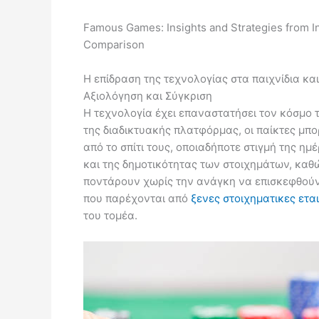
Famous Games: Insights and Strategies from In
Comparison
Η επίδραση της τεχνολογίας στα παιχνίδια και
Αξιολόγηση και Σύγκριση
Η τεχνολογία έχει επαναστατήσει τον κόσμο 
της διαδικτυακής πλατφόρμας, οι παίκτες μπ
από το σπίτι τους, οποιαδήποτε στιγμή της η
και της δημοτικότητας των στοιχημάτων, καθ
ποντάρουν χωρίς την ανάγκη να επισκεφθούν 
που παρέχονται από
ξενες στοιχηματικες εται
του τομέα.