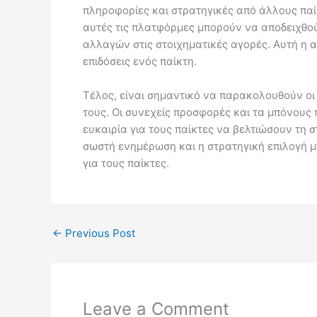
πληροφορίες και στρατηγικές από άλλους παίκ
αυτές τις πλατφόρμες μπορούν να αποδειχθο
αλλαγών στις στοιχηματικές αγορές. Αυτή η 
επιδόσεις ενός παίκτη.
Τέλος, είναι σημαντικό να παρακολουθούν οι π
τους. Οι συνεχείς προσφορές και τα μπόνους
ευκαιρία για τους παίκτες να βελτιώσουν τη σ
σωστή ενημέρωση και η στρατηγική επιλογή 
για τους παίκτες.
←
Previous Post
Leave a Comment