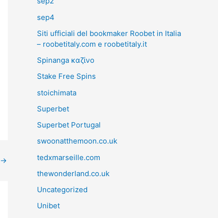
sep2
sep4
Siti ufficiali del bookmaker Roobet in Italia
– roobetitaly.com e roobetitaly.it
Spinanga καζίνο
Stake Free Spins
stoichimata
Superbet
Superbet Portugal
swoonatthemoon.co.uk
tedxmarseille.com
→
thewonderland.co.uk
Uncategorized
Unibet