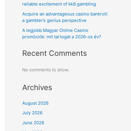
reliable excitement of kk8 gambling
Acquire an advantageous casino bankroll:
a gambler’s genius perspective
A legjobb Magyar Online Casino
promóciók: mit tartogat a 2026-os év?
Recent Comments
No comments to show.
Archives
August 2026
July 2026
June 2026