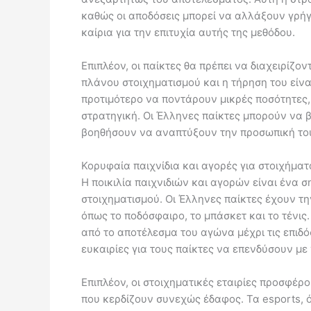
καθώς οι αποδόσεις μπορεί να αλλάξουν γρή
καίρια για την επιτυχία αυτής της μεθόδου.
Επιπλέον, οι παίκτες θα πρέπει να διαχειρίζο
πλάνου στοιχηματισμού και η τήρηση του είνα
προτιμότερο να ποντάρουν μικρές ποσότητες
στρατηγική. Οι Έλληνες παίκτες μπορούν να 
βοηθήσουν να αναπτύξουν την προσωπική του
Κορυφαία παιχνίδια και αγορές για στοιχήματ
Η ποικιλία παιχνιδιών και αγορών είναι ένα σ
στοιχηματισμού. Οι Έλληνες παίκτες έχουν τ
όπως το ποδόσφαιρο, το μπάσκετ και το τένις
από το αποτέλεσμα του αγώνα μέχρι τις επιδό
ευκαιρίες για τους παίκτες να επενδύσουν με
Επιπλέον, οι στοιχηματικές εταιρίες προσφέρ
που κερδίζουν συνεχώς έδαφος. Τα esports, όπ