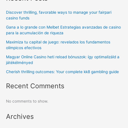
Discover thrilling, favorable ways to manage your fairpari
casino funds
Gana a lo grande con Melbet Estrategias avanzadas de casino
para la acumulación de riqueza
Maximiza tu capital de juego: revelados los fundamentos
olímpicos efectivos
Magyar Online Casino heti reload bónuszok: így optimalizáld a
játékélményed
Cherish thrilling outcomes: Your complete kk8 gambling guide
Recent Comments
No comments to show.
Archives