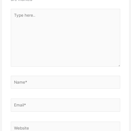
Type
here..
Name*
Email*
Website