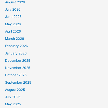
August 2026
July 2026
June 2026
May 2026
April 2026
March 2026
February 2026
January 2026
December 2025
November 2025
October 2025
September 2025
August 2025
July 2025
May 2025