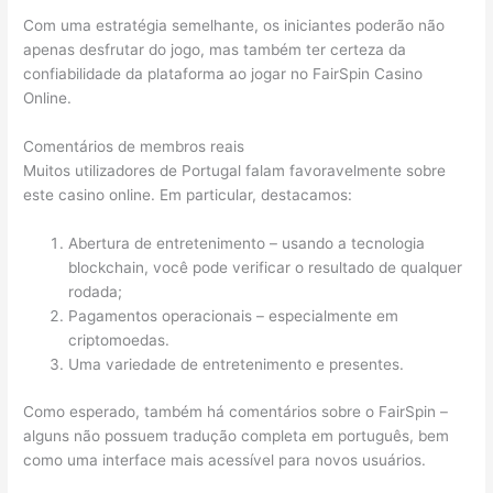
Com uma estratégia semelhante, os iniciantes poderão não
apenas desfrutar do jogo, mas também ter certeza da
confiabilidade da plataforma ao jogar no FairSpin Casino
Online.
Comentários de membros reais
Muitos utilizadores de Portugal falam favoravelmente sobre
este casino online. Em particular, destacamos:
Abertura de entretenimento – usando a tecnologia
blockchain, você pode verificar o resultado de qualquer
rodada;
Pagamentos operacionais – especialmente em
criptomoedas.
Uma variedade de entretenimento e presentes.
Como esperado, também há comentários sobre o FairSpin –
alguns não possuem tradução completa em português, bem
como uma interface mais acessível para novos usuários.