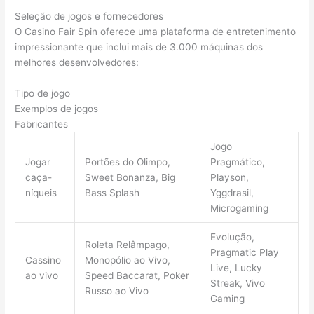
Seleção de jogos e fornecedores
O Casino Fair Spin oferece uma plataforma de entretenimento
impressionante que inclui mais de 3.000 máquinas dos
melhores desenvolvedores:
Tipo de jogo
Exemplos de jogos
Fabricantes
Jogo
Jogar
Portões do Olimpo,
Pragmático,
caça-
Sweet Bonanza, Big
Playson,
níqueis
Bass Splash
Yggdrasil,
Microgaming
Evolução,
Roleta Relâmpago,
Pragmatic Play
Cassino
Monopólio ao Vivo,
Live, Lucky
ao vivo
Speed ​​​​Baccarat, Poker
Streak, Vivo
Russo ao Vivo
Gaming