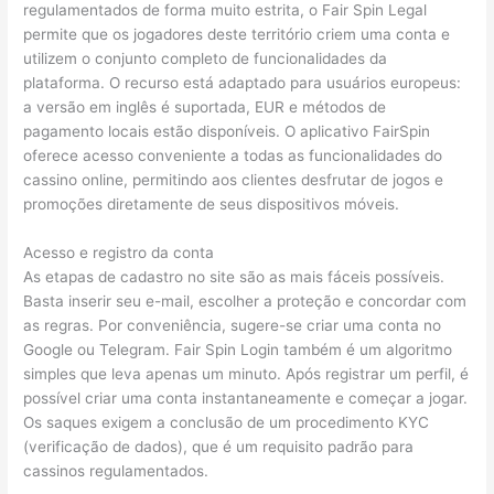
regulamentados de forma muito estrita, o Fair Spin Legal
permite que os jogadores deste território criem uma conta e
utilizem o conjunto completo de funcionalidades da
plataforma. O recurso está adaptado para usuários europeus:
a versão em inglês é suportada, EUR e métodos de
pagamento locais estão disponíveis. O aplicativo FairSpin
oferece acesso conveniente a todas as funcionalidades do
cassino online, permitindo aos clientes desfrutar de jogos e
promoções diretamente de seus dispositivos móveis.
Acesso e registro da conta
As etapas de cadastro no site são as mais fáceis possíveis.
Basta inserir seu e-mail, escolher a proteção e concordar com
as regras. Por conveniência, sugere-se criar uma conta no
Google ou Telegram. Fair Spin Login também é um algoritmo
simples que leva apenas um minuto. Após registrar um perfil, é
possível criar uma conta instantaneamente e começar a jogar.
Os saques exigem a conclusão de um procedimento KYC
(verificação de dados), que é um requisito padrão para
cassinos regulamentados.