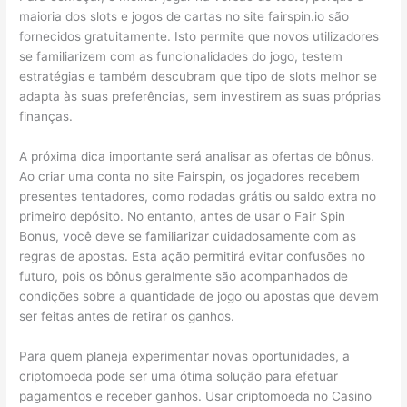
maioria dos slots e jogos de cartas no site fairspin.io são
fornecidos gratuitamente. Isto permite que novos utilizadores
se familiarizem com as funcionalidades do jogo, testem
estratégias e também descubram que tipo de slots melhor se
adapta às suas preferências, sem investirem as suas próprias
finanças.
A próxima dica importante será analisar as ofertas de bônus.
Ao criar uma conta no site Fairspin, os jogadores recebem
presentes tentadores, como rodadas grátis ou saldo extra no
primeiro depósito. No entanto, antes de usar o Fair Spin
Bonus, você deve se familiarizar cuidadosamente com as
regras de apostas. Esta ação permitirá evitar confusões no
futuro, pois os bônus geralmente são acompanhados de
condições sobre a quantidade de jogo ou apostas que devem
ser feitas antes de retirar os ganhos.
Para quem planeja experimentar novas oportunidades, a
criptomoeda pode ser uma ótima solução para efetuar
pagamentos e receber ganhos. Usar criptomoeda no Casino