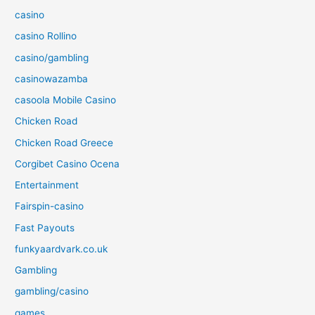
casino
casino Rollino
casino/gambling
casinowazamba
casoola Mobile Casino
Chicken Road
Chicken Road Greece
Corgibet Casino Ocena
Entertainment
Fairspin-casino
Fast Payouts
funkyaardvark.co.uk
Gambling
gambling/casino
games