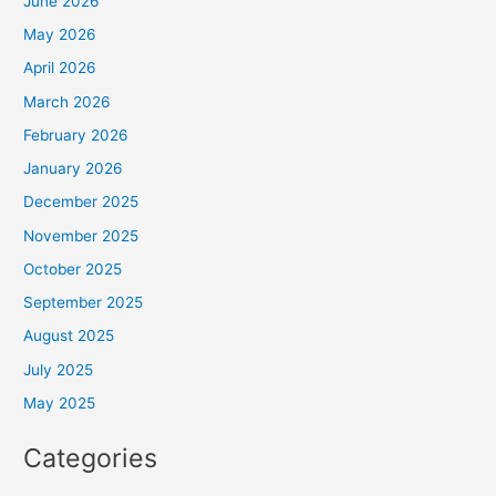
June 2026
May 2026
April 2026
March 2026
February 2026
January 2026
December 2025
November 2025
October 2025
September 2025
August 2025
July 2025
May 2025
Categories