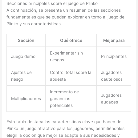
Secciones principales sobre el juego de Plinko
A continuación, se presenta un resumen de las secciones
fundamentales que se pueden explorar en torno al juego de
Plinko y sus características.
Sección
Qué ofrece
Mejor para
Experimentar sin
Juego demo
Principiantes
riesgos
Ajustes de
Control total sobre la
Jugadores
riesgo
apuesta
cautelosos
Incremento de
Jugadores
Multiplicadores
ganancias
audaces
potenciales
Esta tabla destaca las características clave que hacen de
Plinko un juego atractivo para los jugadores, permitiéndoles
elegir la opción que mejor se adapte a sus necesidades y