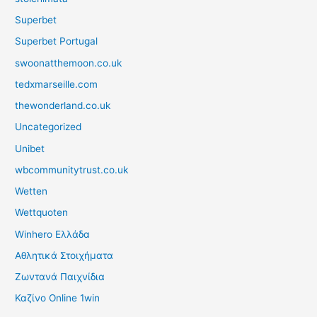
Superbet
Superbet Portugal
swoonatthemoon.co.uk
tedxmarseille.com
thewonderland.co.uk
Uncategorized
Unibet
wbcommunitytrust.co.uk
Wetten
Wettquoten
Winhero Ελλάδα
Αθλητικά Στοιχήματα
Ζωντανά Παιχνίδια
Καζίνο Online 1win