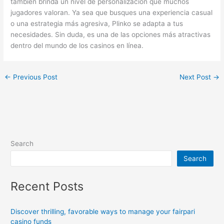
también brinda un nivel de personalización que muchos
jugadores valoran. Ya sea que busques una experiencia casual
o una estrategia más agresiva, Plinko se adapta a tus
necesidades. Sin duda, es una de las opciones más atractivas
dentro del mundo de los casinos en línea.
←
Previous Post
Next Post
→
Search
Search
Recent Posts
Discover thrilling, favorable ways to manage your fairpari
casino funds