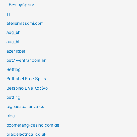
! Без рубрики
11
ateliermasomi.com
aug_bh
aug_bt
azer1xbet
bet7k-entrar.com.br
Betflag
BetLabel Free Spins
Betspino Live Καζίνο
betting
bigbassbonanza.cc
blog
boomerang-casino.com.de
braidelectrical.co.uk