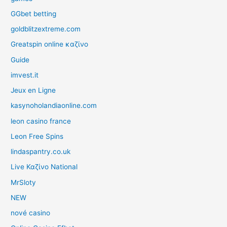
GGbet betting
goldblitzextreme.com
Greatspin online καζίνο
Guide
imvest.it
Jeux en Ligne
kasynoholandiaonline.com
leon casino france
Leon Free Spins
lindaspantry.co.uk
Live Καζίνο National
MrSloty
NEW
nové casino