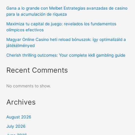
Gana a lo grande con Melbet Estrategias avanzadas de casino
para la acumulación de riqueza
Maximiza tu capital de juego: revelados los fundamentos
olímpicos efectivos
Magyar Online Casino heti reload bónuszok: így optimalizáld a
játékélményed
Cherish thrilling outcomes: Your complete kk8 gambling guide
Recent Comments
No comments to show.
Archives
August 2026
July 2026