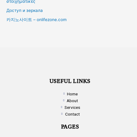
στοιχηματικες
Доступ и зеркала
카지노사이트 – onlifezone.com
USEFUL LINKS
Home
About
Services
Contact
PAGES