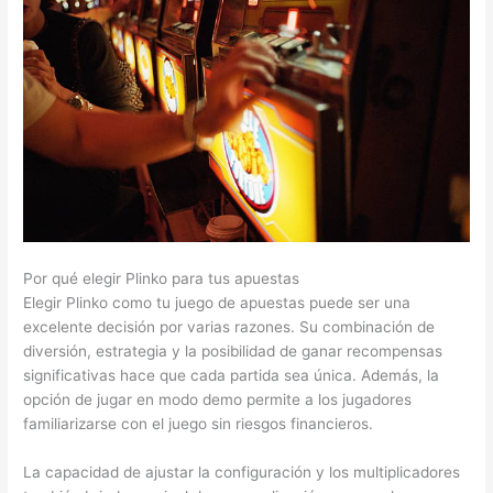
Por qué elegir Plinko para tus apuestas
Elegir Plinko como tu juego de apuestas puede ser una
excelente decisión por varias razones. Su combinación de
diversión, estrategia y la posibilidad de ganar recompensas
significativas hace que cada partida sea única. Además, la
opción de jugar en modo demo permite a los jugadores
familiarizarse con el juego sin riesgos financieros.
La capacidad de ajustar la configuración y los multiplicadores