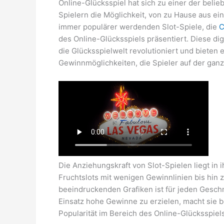
Online-Glücksspiel hat sich zu einer der beli
Spielern die Möglichkeit, von zu Hause aus ei
immer populärer werdenden Slot-Spiele, die
C
des Online-Glücksspiels präsentiert. Diese d
die Glücksspielwelt revolutioniert und bieten
Gewinnmöglichkeiten, die Spieler auf der ganz
Die Anziehungskraft von Slot-Spielen liegt in ih
Fruchtslots mit wenigen Gewinnlinien bis hi
beeindruckenden Grafiken ist für jeden Gesch
Einsatz hohe Gewinne zu erzielen, macht sie b
Popularität im Bereich des Online-Glücksspiels