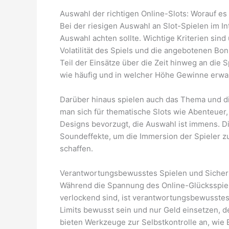
Auswahl der richtigen Online-Slots: Worauf e
Bei der riesigen Auswahl an Slot-Spielen im I
Auswahl achten sollte. Wichtige Kriterien sind
Volatilität des Spiels und die angebotenen Bo
Teil der Einsätze über die Zeit hinweg an die S
wie häufig und in welcher Höhe Gewinne erwa
Darüber hinaus spielen auch das Thema und die
man sich für thematische Slots wie Abenteuer,
Designs bevorzugt, die Auswahl ist immens. Di
Soundeffekte, um die Immersion der Spieler z
schaffen.
Verantwortungsbewusstes Spielen und Sicherh
Während die Spannung des Online-Glücksspie
verlockend sind, ist verantwortungsbewusstes 
Limits bewusst sein und nur Geld einsetzen, d
bieten Werkzeuge zur Selbstkontrolle an, wie E