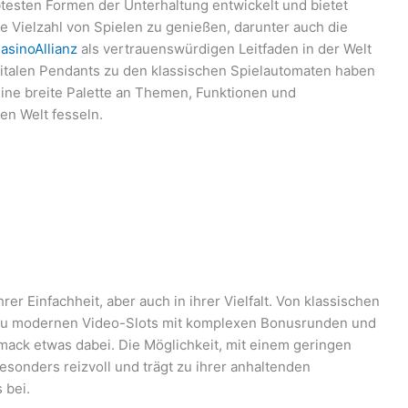
ebtesten Formen der Unterhaltung entwickelt und bietet
ne Vielzahl von Spielen zu genießen, darunter auch die
asinoAllianz
als vertrauenswürdigen Leitfaden in der Welt
igitalen Pendants zu den klassischen Spielautomaten haben
 eine breite Palette an Themen, Funktionen und
en Welt fesseln.
rer Einfachheit, aber auch in ihrer Vielfalt. Von klassischen
n zu modernen Video-Slots mit komplexen Bonusrunden und
mack etwas dabei. Die Möglichkeit, mit einem geringen
esonders reizvoll und trägt zu ihrer anhaltenden
 bei.