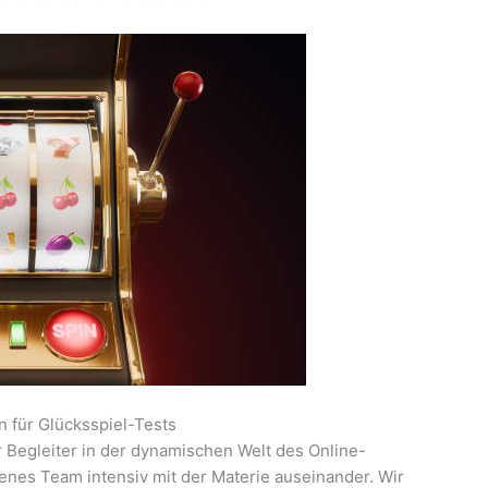
n für Glücksspiel-Tests
er Begleiter in der dynamischen Welt des Online-
renes Team intensiv mit der Materie auseinander. Wir