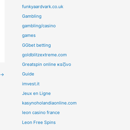
funkyaardvark.co.uk
Gambling
gambling/casino
games
GGbet betting
goldblitzextreme.com
Greatspin online καζίνο
Guide
→
imvest.it
Jeux en Ligne
kasynoholandiaonline.com
leon casino france
Leon Free Spins