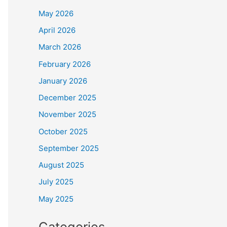
May 2026
April 2026
March 2026
February 2026
January 2026
December 2025
November 2025
October 2025
September 2025
August 2025
July 2025
May 2025
Categories