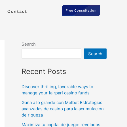
Free Consultation
Contact
Search
Search
Recent Posts
Discover thrilling, favorable ways to
manage your fairpari casino funds
Gana a lo grande con Melbet Estrategias
avanzadas de casino para la acumulación
de riqueza
Maximiza tu capital de juego: revelados