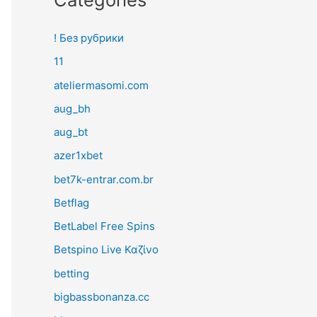
! Без рубрики
11
ateliermasomi.com
aug_bh
aug_bt
azer1xbet
bet7k-entrar.com.br
Betflag
BetLabel Free Spins
Betspino Live Καζίνο
betting
bigbassbonanza.cc