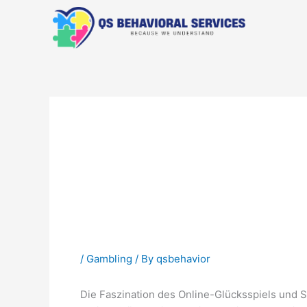
Skip
to
content
Entdecken Sie
Spielautomate
Glücksspiel-Te
/
Gambling
/ By
qsbehavior
Die Faszination des Online-Glücksspiels und S