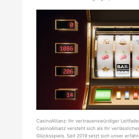
CasinoAllianz: Ihr vertrauenswürdiger Leitfade
CasinoAllianz versteht sich als Ihr verlässlich
Glücksspiels. Seit 2019 setzt sich unser erfah