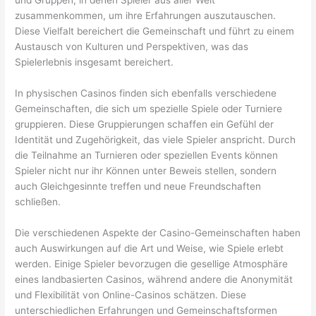
zusammenkommen, um ihre Erfahrungen auszutauschen.
Diese Vielfalt bereichert die Gemeinschaft und führt zu einem
Austausch von Kulturen und Perspektiven, was das
Spielerlebnis insgesamt bereichert.
In physischen Casinos finden sich ebenfalls verschiedene
Gemeinschaften, die sich um spezielle Spiele oder Turniere
gruppieren. Diese Gruppierungen schaffen ein Gefühl der
Identität und Zugehörigkeit, das viele Spieler anspricht. Durch
die Teilnahme an Turnieren oder speziellen Events können
Spieler nicht nur ihr Können unter Beweis stellen, sondern
auch Gleichgesinnte treffen und neue Freundschaften
schließen.
Die verschiedenen Aspekte der Casino-Gemeinschaften haben
auch Auswirkungen auf die Art und Weise, wie Spiele erlebt
werden. Einige Spieler bevorzugen die gesellige Atmosphäre
eines landbasierten Casinos, während andere die Anonymität
und Flexibilität von Online-Casinos schätzen. Diese
unterschiedlichen Erfahrungen und Gemeinschaftsformen