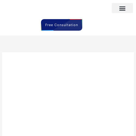
Skip
to
content
Autism Tr
Free Consultation
Die sozialen
Aspekte von
Casino-
Gemeinschaften