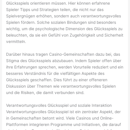
Glücksspiels orientieren müssen. Hier können erfahrene
Spieler Tipps und Strategien teilen, die nicht nur das
Spielvergnügen erhöhen, sondern auch verantwortungsvolles
Spielen fördern. Solche sozialen Bindungen sind besonders
wichtig, um die psychologische Dimension des Glücksspiels zu
beleuchten, da sie ein Gefühl von Zugehörigkeit und Sicherheit
vermitteln.
Darüber hinaus tragen Casino-Gemeinschaften dazu bei, das
Stigma des Glücksspiels abzubauen. Indem Spieler offen über
ihre Erfahrungen sprechen, werden Vorurteile reduziert und ein
besseres Verständnis für die vielfältigen Aspekte des
Glücksspiels geschaffen. Dies führt zu einer offeneren
Diskussion über Themen wie verantwortungsvolles Spielen
und die Risiken, die damit verbunden sind.
Verantwortungsvolles Glücksspiel und soziale Interaktion
Verantwortungsvolles Glücksspiel ist ein zentraler Aspekt, der
in Gemeinschaften betont wird. Viele Casinos und Online-
Plattformen integrieren Programme und Initiativen, die darauf