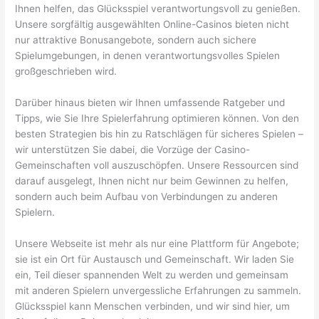
Ihnen helfen, das Glücksspiel verantwortungsvoll zu genießen.
Unsere sorgfältig ausgewählten Online-Casinos bieten nicht
nur attraktive Bonusangebote, sondern auch sichere
Spielumgebungen, in denen verantwortungsvolles Spielen
großgeschrieben wird.
Darüber hinaus bieten wir Ihnen umfassende Ratgeber und
Tipps, wie Sie Ihre Spielerfahrung optimieren können. Von den
besten Strategien bis hin zu Ratschlägen für sicheres Spielen –
wir unterstützen Sie dabei, die Vorzüge der Casino-
Gemeinschaften voll auszuschöpfen. Unsere Ressourcen sind
darauf ausgelegt, Ihnen nicht nur beim Gewinnen zu helfen,
sondern auch beim Aufbau von Verbindungen zu anderen
Spielern.
Unsere Webseite ist mehr als nur eine Plattform für Angebote;
sie ist ein Ort für Austausch und Gemeinschaft. Wir laden Sie
ein, Teil dieser spannenden Welt zu werden und gemeinsam
mit anderen Spielern unvergessliche Erfahrungen zu sammeln.
Glücksspiel kann Menschen verbinden, und wir sind hier, um