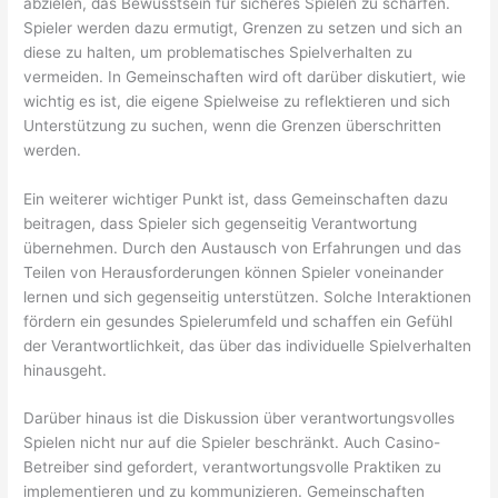
abzielen, das Bewusstsein für sicheres Spielen zu schärfen.
Spieler werden dazu ermutigt, Grenzen zu setzen und sich an
diese zu halten, um problematisches Spielverhalten zu
vermeiden. In Gemeinschaften wird oft darüber diskutiert, wie
wichtig es ist, die eigene Spielweise zu reflektieren und sich
Unterstützung zu suchen, wenn die Grenzen überschritten
werden.
Ein weiterer wichtiger Punkt ist, dass Gemeinschaften dazu
beitragen, dass Spieler sich gegenseitig Verantwortung
übernehmen. Durch den Austausch von Erfahrungen und das
Teilen von Herausforderungen können Spieler voneinander
lernen und sich gegenseitig unterstützen. Solche Interaktionen
fördern ein gesundes Spielerumfeld und schaffen ein Gefühl
der Verantwortlichkeit, das über das individuelle Spielverhalten
hinausgeht.
Darüber hinaus ist die Diskussion über verantwortungsvolles
Spielen nicht nur auf die Spieler beschränkt. Auch Casino-
Betreiber sind gefordert, verantwortungsvolle Praktiken zu
implementieren und zu kommunizieren. Gemeinschaften