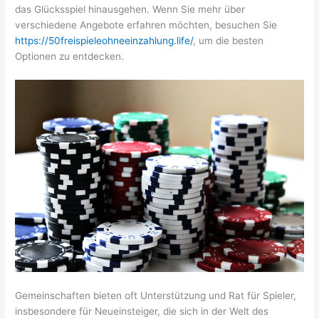
das Glücksspiel hinausgehen. Wenn Sie mehr über
verschiedene Angebote erfahren möchten, besuchen Sie
https://50freispieleohneeinzahlung.life/
, um die besten
Optionen zu entdecken.
Gemeinschaften bieten oft Unterstützung und Rat für Spieler,
insbesondere für Neueinsteiger, die sich in der Welt des