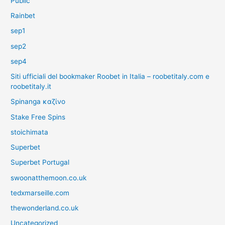
Public
Rainbet
sep1
sep2
sep4
Siti ufficiali del bookmaker Roobet in Italia – roobetitaly.com e
roobetitaly.it
Spinanga καζίνο
Stake Free Spins
stoichimata
Superbet
Superbet Portugal
swoonatthemoon.co.uk
tedxmarseille.com
thewonderland.co.uk
Uncategorized