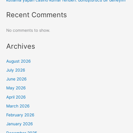
Recent Comments
No comments to show.
Archives
August 2026
July 2026
June 2026
May 2026
April 2026
March 2026
February 2026
January 2026
December 2025