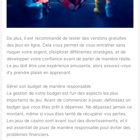
De plus, il est recommandé de tester des versions gratuites
des jeux en ligne. Cela vous permet de vous entraîner sans
risquer votre argent, d’explorer différentes stratégies, et de
développer votre confiance avant de parier de manière réelle.
Le jeu doit être une expérience amusante, alors assurez-vous
d’y prendre plaisir en apprenant.
Gérer son budget de manière responsable
La gestion de votre budget est l’un des aspects les plus
importants du jeu. Avant de commencer à jouer, définissez un
budget que vous êtes prêt à dépenser. Ne dépassez jamais ce
montant, même si vous êtes tenté de récupérer vos pertes.
Les jeux de casino sont avant tout des divertissements, et il
est essentiel de jouer de manière responsable pour éviter des
problèmes financiers.