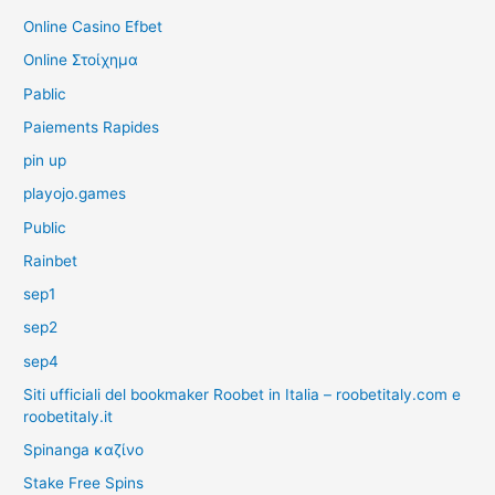
Online Casino Efbet
Online Στοίχημα
Pablic
Paiements Rapides
pin up
playojo.games
Public
Rainbet
sep1
sep2
sep4
Siti ufficiali del bookmaker Roobet in Italia – roobetitaly.com e
roobetitaly.it
Spinanga καζίνο
Stake Free Spins