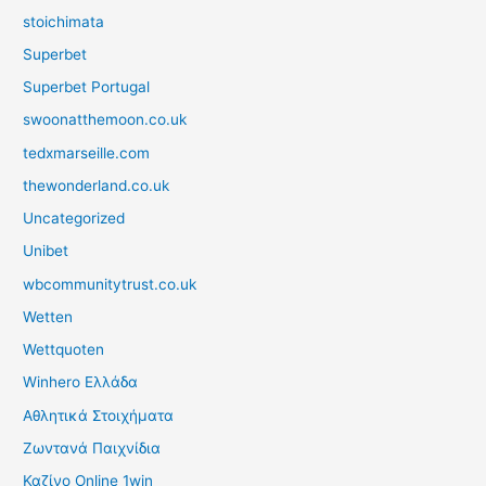
stoichimata
Superbet
Superbet Portugal
swoonatthemoon.co.uk
tedxmarseille.com
thewonderland.co.uk
Uncategorized
Unibet
wbcommunitytrust.co.uk
Wetten
Wettquoten
Winhero Ελλάδα
Αθλητικά Στοιχήματα
Ζωντανά Παιχνίδια
Καζίνο Online 1win