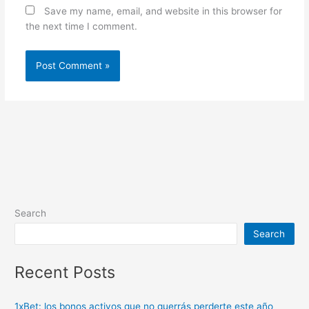
Save my name, email, and website in this browser for
the next time I comment.
Search
Search
Recent Posts
1xBet: los bonos activos que no querrás perderte este año