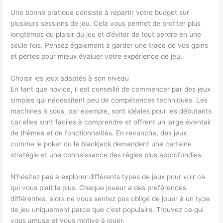
Une bonne pratique consiste à répartir votre budget sur
plusieurs sessions de jeu. Cela vous permet de profiter plus
longtemps du plaisir du jeu et d’éviter de tout perdre en une
seule fois. Pensez également à garder une trace de vos gains
et pertes pour mieux évaluer votre expérience de jeu.
Choisir les jeux adaptés à son niveau
En tant que novice, il est conseillé de commencer par des jeux
simples qui nécessitent peu de compétences techniques. Les
machines à sous, par exemple, sont idéales pour les débutants
car elles sont faciles à comprendre et offrent un large éventail
de thèmes et de fonctionnalités. En revanche, des jeux
comme le poker ou le blackjack demandent une certaine
stratégie et une connaissance des règles plus approfondies.
N’hésitez pas à explorer différents types de jeux pour voir ce
qui vous plaît le plus. Chaque joueur a des préférences
différentes, alors ne vous sentez pas obligé de jouer à un type
de jeu uniquement parce que c’est populaire. Trouvez ce qui
vous amuse et vous motive à jouer.