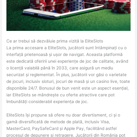
Ce ar trebui să dezvăluie prima vizită la EliteSlots
La prima accesare a EliteSlots, jucătorii sunt întâmpinați cu o
interfață prietenoasă și ușor de navigat. Aceasta platformă
este dedicată oferirii unei experiențe de joc de calitate, având
o licență valabilă până în 2033, care asigură un mediu
securizat și reglementat. În plus, jucătorii vor găsi o varietate
de jocuri, inclusiv sloturi, jocuri de masă și un casino live, toate
disponibile 24/7. Bonusul de bun venit este un aspect esențial,
iar EliteSlots se mândrește cu oferte atractive care pot
îmbunătăți considerabil experiența de joc.
EliteSlots își propune să ofere nu doar divertisment, ci și o
gamă diversificată de metode de plată, inclusiv Visa,
MasterCard, PaySafeCard și Apple Pay, facilitând astfel
procesul de depunere și retragere. Jucătorii din România pot