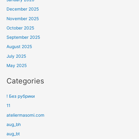
December 2025
November 2025
October 2025
September 2025
August 2025
July 2025
May 2025
Categories
! Без рубрики
11
ateliermasomi.com
aug_bh
aug_bt