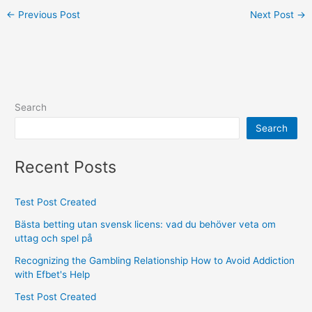
←
Previous Post
Next Post
→
Search
Search
Recent Posts
Test Post Created
Bästa betting utan svensk licens: vad du behöver veta om
uttag och spel på
Recognizing the Gambling Relationship How to Avoid Addiction
with Efbet's Help
Test Post Created