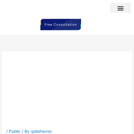
Skip
to
content
Autism Trea
Free Consultation
Cum să revendici
bonusul de bun
venit la EliteSlots
și să te bucuri de
/
Public
/ By
qsbehavior