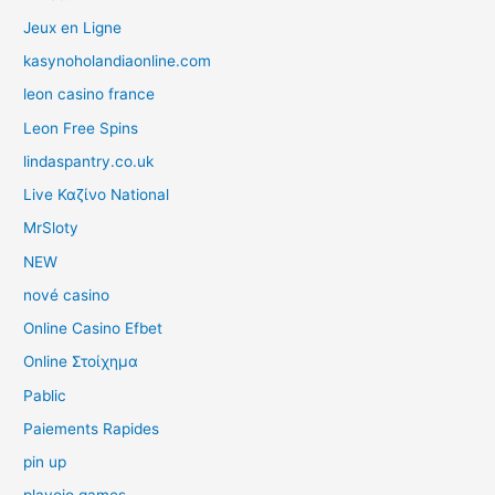
Jeux en Ligne
kasynoholandiaonline.com
leon casino france
Leon Free Spins
lindaspantry.co.uk
Live Καζίνο National
MrSloty
NEW
nové casino
Online Casino Efbet
Online Στοίχημα
Pablic
Paiements Rapides
pin up